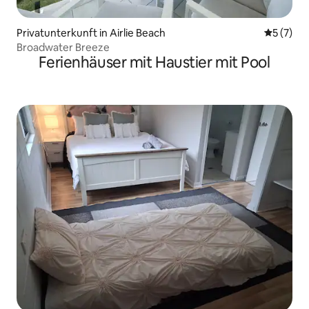
Privatunterkunft in Airlie Beach
Durchsch
5 (7)
Broadwater Breeze
Ferienhäuser mit Haustier mit Pool