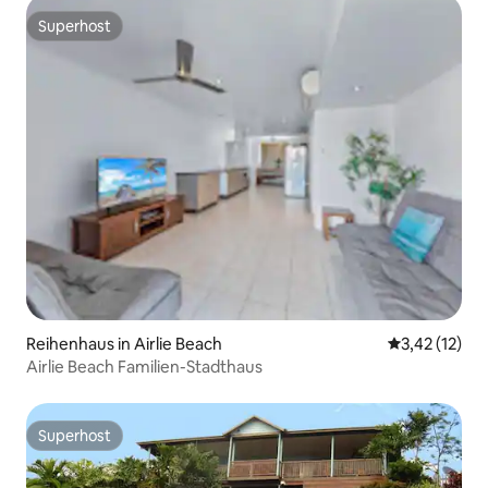
Superhost
Superhost
Reihenhaus in Airlie Beach
Durchschnitt
3,42 (12)
Airlie Beach Familien-Stadthaus
Superhost
Superhost