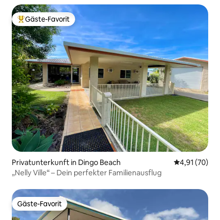
Gäste-Favorit
Beliebter Gäste-Favorit.
Privatunterkunft in Dingo Beach
Durchschnitt
4,91 (70)
„Nelly Ville“ – Dein perfekter Familienausflug
Gäste-Favorit
Gäste-Favorit