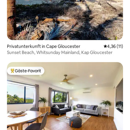
Privatunterkunft in Cape Gloucester
Durchschnitt
4,36 (11)
Sunset Beach, Whitsunday Mainland, Kap Gloucester
Gäste-Favorit
Beliebter Gäste-Favorit.