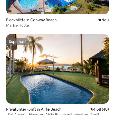
Blockhütte in Conway Beach
Neue Unt
Neu
Marlin-Hütte
Superhost
Superhost
Privatunterkunft in Airlie Beach
Durchschnittl
4,68 (40)
„Sail Away“ – Haus am Airlie Beach mit privatem Pool!