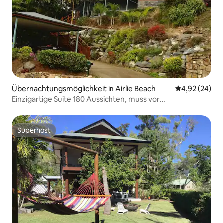
Übernachtungsmöglichkeit in Airlie Beach
Durchschnittl
4,92 (24)
Einzigartige Suite 180 Aussichten, muss vor
Haustieraufenthalt anrufen
Superhost
Superhost