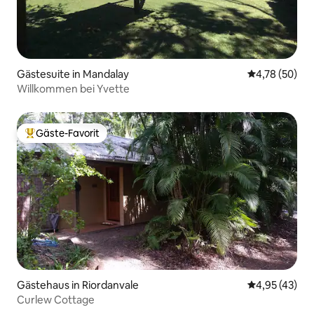
Gästesuite in Mandalay
Durchschnitt
4,78 (50)
Willkommen bei Yvette
Gäste-Favorit
Beliebter Gäste-Favorit.
Gästehaus in Riordanvale
Durchschnitt
4,95 (43)
Curlew Cottage