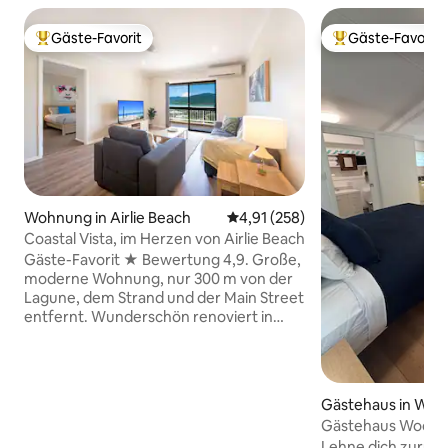
Gäste-Favorit
Gäste-Favorit
Beliebter Gäste-Favorit.
Beliebter Gäste-F
Wohnung in Airlie Beach
Durchschnittliche Bewertung: 4
4,91 (258)
Coastal Vista, im Herzen von Airlie Beach
Gäste-Favorit ★ Bewertung 4,9. Große,
moderne Wohnung, nur 300 m von der
Lagune, dem Strand und der Main Street
entfernt. Wunderschön renoviert in
einem Boutique-Komplex mit nur drei
Apartments. Kein Auto erforderlich! Im
Gegensatz zu den meisten Apartments
in Airlie gibt es keinen langen, steilen
Gästehaus in Wo
Hügel – nur eine kurze Steigung von 80
Gästehaus Wood
m von der Main Street.
Lehne dich zurück