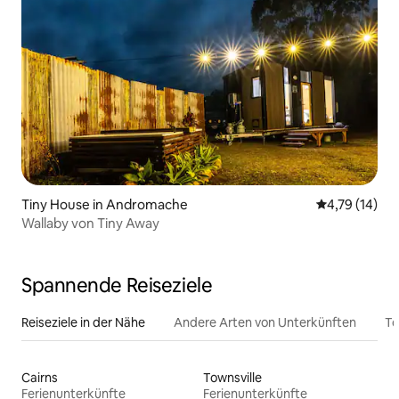
Tiny House in Andromache
Durchschnitt
4,79 (14)
Wallaby von Tiny Away
Spannende Reiseziele
Reiseziele in der Nähe
Andere Arten von Unterkünften
To
Cairns
Townsville
Ferienunterkünfte
Ferienunterkünfte