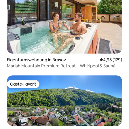
Eigentumswohnung in Brașov
Durchschnittl
4,95 (129)
Mariah Mountain Premium Retreat – Whirlpool & Saună
Gäste-Favorit
Gäste-Favorit