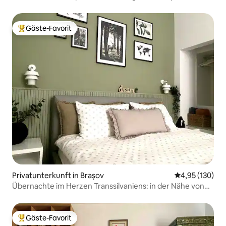
Gäste-Favorit
Beliebter Gäste-Favorit.
Privatunterkunft in Brașov
Durchschnittl
4,95 (130)
Übernachte im Herzen Transsilvaniens: in der Nähe von
Attraktionen
Gäste-Favorit
Beliebter Gäste-Favorit.