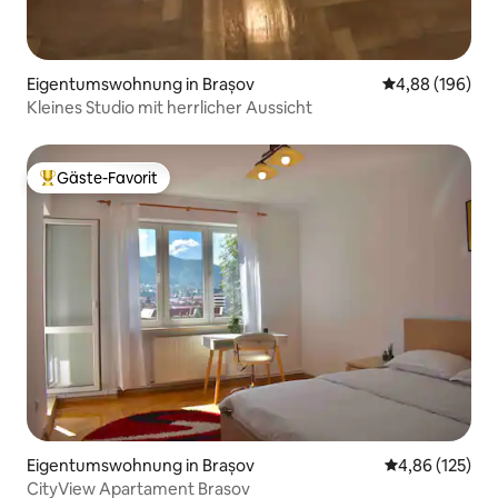
Eigentumswohnung in Brașov
Durchschnittli
4,88 (196)
Kleines Studio mit herrlicher Aussicht
Gäste-Favorit
Beliebter Gäste-Favorit.
Eigentumswohnung in Brașov
Durchschnittl
4,86 (125)
CityView Apartament Brasov