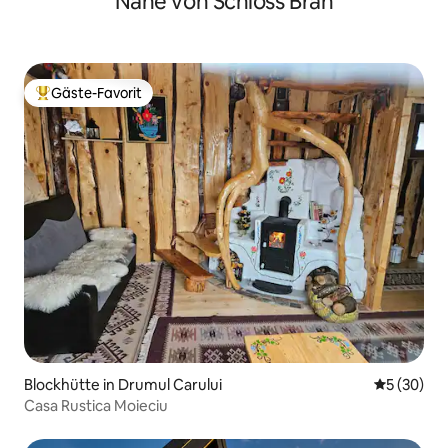
Nähe von Schloss Bran
Gäste-Favorit
Beliebter Gäste-Favorit.
Blockhütte in Drumul Carului
Durchschni
5 (30)
Casa Rustica Moieciu