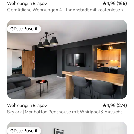
Wohnung in Brașov
Durchschnittli
4,99 (166)
Gemütliche Wohnungen 4 – Innenstadt mit kostenlosen
Privatparkplätzen
Gäste-Favorit
Gäste-Favorit
Wohnung in Brașov
Durchschnittli
4,99 (274)
Skylark | Manhattan Penthouse mit Whirlpool & Aussicht
Gäste-Favorit
Gäste-Favorit