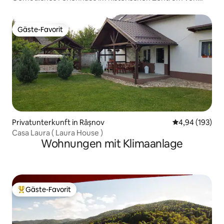
Brasov
Gäste-Favorit
Gäste-Favorit
Privatunterkunft in Râșnov
Durchschnittli
4,94 (193)
Casa Laura ( Laura House )
Wohnungen mit Klimaanlage
Gäste-Favorit
Beliebter Gäste-Favorit.