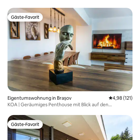
Gäste-Favorit
Gäste-Favorit
Eigentumswohnung in Brașov
Durchschnittl
4,98 (121)
KOA | Geräumiges Penthouse mit Blick auf den
Sonnenuntergang
Gäste-Favorit
Gäste-Favorit