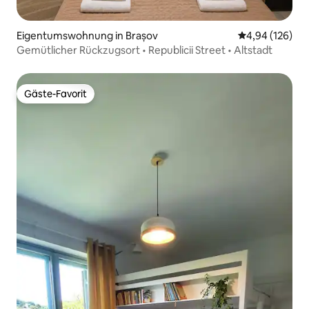
Eigentumswohnung in Brașov
Durchschnittli
4,94 (126)
Gemütlicher Rückzugsort • Republicii Street • Altstadt
Gäste-Favorit
Gäste-Favorit