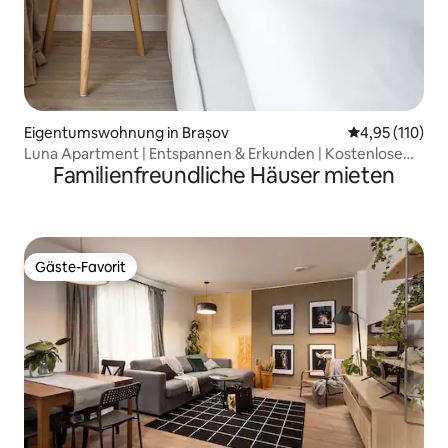
Eigentumswohnung in Brașov
Durchschnittl
4,95 (110)
Luna Apartment | Entspannen & Erkunden | Kostenlose
Familienfreundliche Häuser mieten
Parkplätze
Gäste-Favorit
Gäste-Favorit