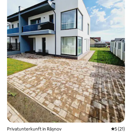
Privatunterkunft in Râșnov
Durchschn
5 (21)