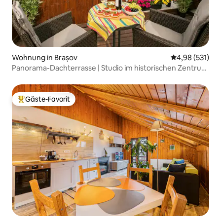
Wohnung in Brașov
Durchschnittl
4,98 (531)
Panorama-Dachterrasse | Studio im historischen Zentrum
Nr. 5
Gäste-Favorit
Beliebter Gäste-Favorit.