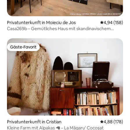
Privatunterkunft in Moieciu de Jos
Durchschnittli
4,94 (158)
Casa269b – Gemütliches Haus mit skandinavischem
Design
Gäste-Favorit
Gäste-Favorit
Privatunterkunft in Cristian
Durchschnittli
4,88 (178)
Kleine Farm mit Alpakas 🦙 – La Măgaru' Cocoșat