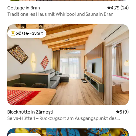
Cottage in Bran
Durchschnitt
4,79 (24)
Traditionelles Haus mit Whirlpool und Sauna in Bran
Gäste-Favorit
Beliebter Gäste-Favorit.
Blockhütte in Zărnești
Durchschn
5 (9)
Selva-Hütte 1 – Rückzugsort am Ausgangspunkt des
Wanderwegs