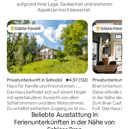
aufgrund ihrer Lage, Sauberkeit und weiteren
Aspekten hoch bewertet.
Gäste-Favorit
Gäste-Favorit
Beliebter Gäste-Favorit.
Beliebter Gäste-F
Privatunterkunft in Sohodol
Durchschnittliche Bewertung: 4
4,97 (132)
Privatunterkunft i
Haus für Familie und Freund:innen –
Bran Unterkunft mit
Wandern, Laufen, Radfahren
Nähe von Schloss
Das Haus befindet sich auf einem Hügel
Diese stilvolle Un
mit spektakulärer Aussicht von allen
in der Nähe des Z
Schlafzimmern und dem Wohnzimmer.
Zum Bran Castle s
Du erhältst einfachen Zugang, es ist nur
Fuß. Das Haus ist
Beliebte Ausstattung in
2 km von „Draculas Schloss“ entfernt.
einfach zu erreiche
Dies ist ein Ort, an dem wir wertvolle Zeit
vieler touristisch
Ferienunterkünften in der Nähe von
mit unseren Kindern und Freunden
Wir bieten einen S