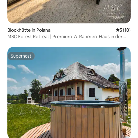
Blockhütte in Poiana
Durchschn
5 (10)
MSC Forest Retreat | Premium-A-Rahmen-Haus in der
Natur 2
Superhost
Superhost