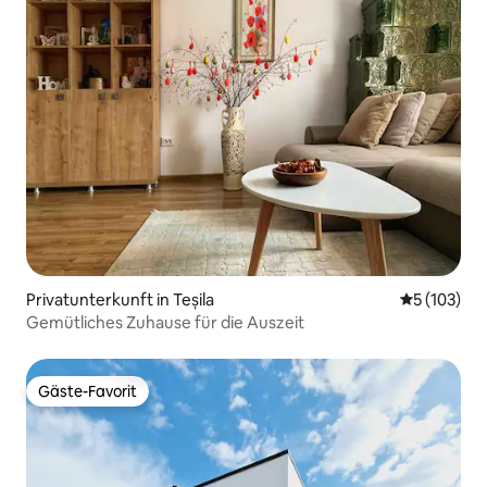
Privatunterkunft in Teșila
Durchschni
5 (103)
Gemütliches Zuhause für die Auszeit
Gäste-Favorit
Gäste-Favorit