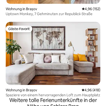
Wohnung in Brașov
Durchschnittl
4,96 (152)
Uptown Monkey, 7 Gehminuten zur Republicii-Straße
Gäste-Favorit
Gäste-Favorit
Wohnung in Brașov
Durchschnittli
4,96 (418)
Spaziere von einem hervorragenden Loft zum Hauptplatz
Weitere tolle Ferienunterkünfte in der