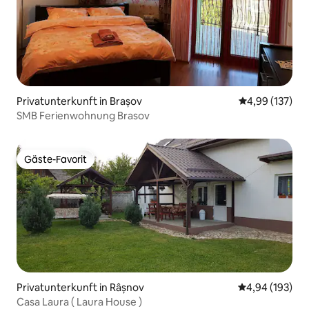
Privatunterkunft in Brașov
Durchschnittl
4,99 (137)
SMB Ferienwohnung Brasov
Gäste-Favorit
Gäste-Favorit
Privatunterkunft in Râșnov
Durchschnittli
4,94 (193)
Casa Laura ( Laura House )