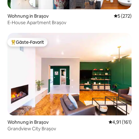
Wohnung in Brașov
Durchschnit
5 (272)
E-House Apartment Brașov
Gäste-Favorit
Beliebter Gäste-Favorit.
Wohnung in Brașov
Durchschnittl
4,91 (161)
Grandview City Brașov