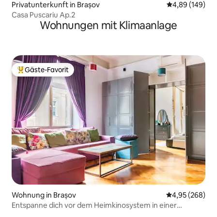
Privatunterkunft in Brașov
Durchschnittli
4,89 (149)
Casa Puscariu Ap.2
Wohnungen mit Klimaanlage
Gäste-Favorit
Beliebter Gäste-Favorit.
Wohnung in Brașov
Durchschnittli
4,95 (268)
Entspanne dich vor dem Heimkinosystem in einer
farbenfrohen Unterkunft