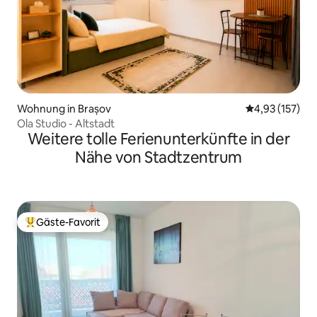
Wohnung in Brașov
Durchschnittl
4,93 (157)
Ola Studio - Altstadt
Weitere tolle Ferienunterkünfte in der
Nähe von Stadtzentrum
Gäste-Favorit
Beliebter Gäste-Favorit.