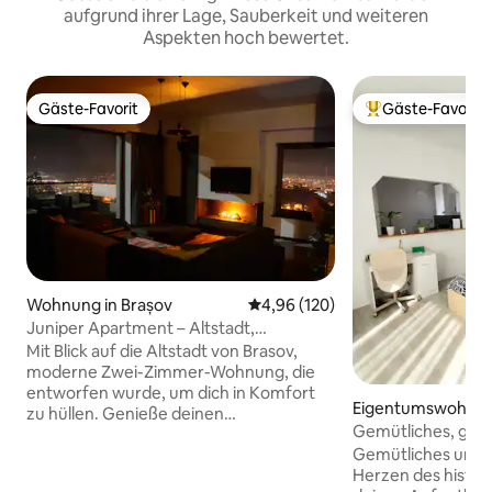
aufgrund ihrer Lage, Sauberkeit und weiteren
Aspekten hoch bewertet.
Gäste-Favorit
Gäste-Favorit
Gäste-Favorit
Beliebter Gäste-F
Wohnung in Brașov
Durchschnittliche Bewertung: 4
4,96 (120)
Juniper Apartment – Altstadt,
atemberaubende Aussicht
Mit Blick auf die Altstadt von Brasov,
moderne Zwei-Zimmer-Wohnung, die
entworfen wurde, um dich in Komfort
Eigentumswohnung
zu hüllen. Genieße deinen
ov
Gemütliches, groß
Lieblingskaffee auf unserer Terrasse auf
in der Innenstadt
Gemütliches und 
zwei Ebenen, genieße maßgefertigte
Herzen des historisch
Möbel, sorgfältig ausgewählte