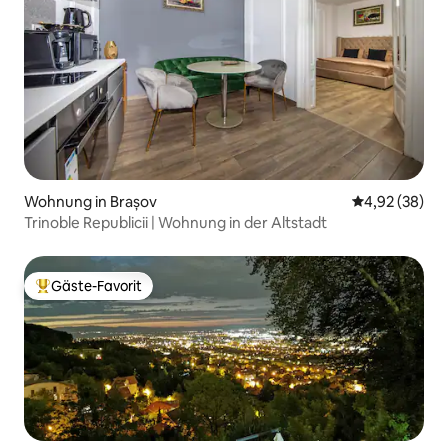
Wohnung in Brașov
Durchschnittl
4,92 (38)
Trinoble Republicii | Wohnung in der Altstadt
Gäste-Favorit
Beliebter Gäste-Favorit.