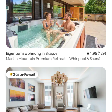
Eigentumswohnung in Brașov
Durchschnittl
4,95 (129)
Mariah Mountain Premium Retreat – Whirlpool & Saună
Gäste-Favorit
Beliebter Gäste-Favorit.