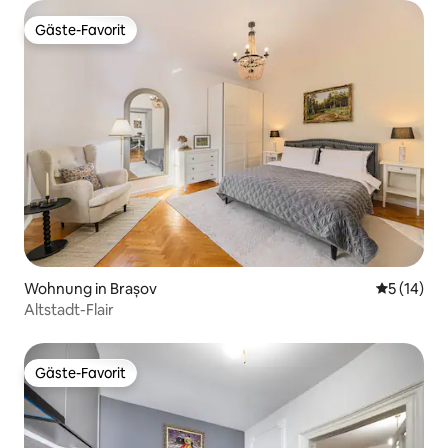
Gäste-Favorit
Gäste-Favorit
Wohnung in Brașov
Durchschn
5 (14)
Altstadt-Flair
Gäste-Favorit
Gäste-Favorit