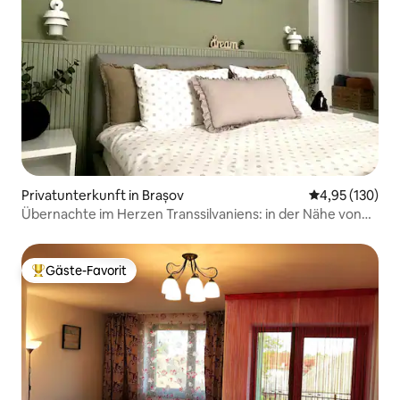
Privatunterkunft in Brașov
Durchschnittl
4,95 (130)
Übernachte im Herzen Transsilvaniens: in der Nähe von
Attraktionen
Gäste-Favorit
Beliebter Gäste-Favorit.