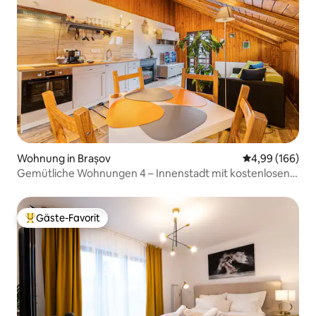
Wohnung in Brașov
Durchschnittli
4,99 (166)
Gemütliche Wohnungen 4 – Innenstadt mit kostenlosen
Privatparkplätzen
Gäste-Favorit
Beliebter Gäste-Favorit.