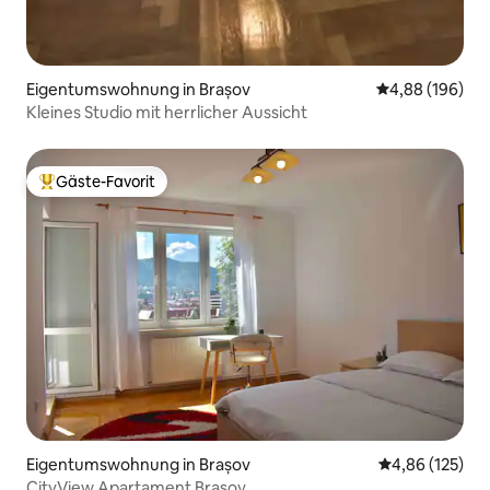
Eigentumswohnung in Brașov
Durchschnittli
4,88 (196)
Kleines Studio mit herrlicher Aussicht
Gäste-Favorit
Beliebter Gäste-Favorit.
Eigentumswohnung in Brașov
Durchschnittl
4,86 (125)
CityView Apartament Brasov