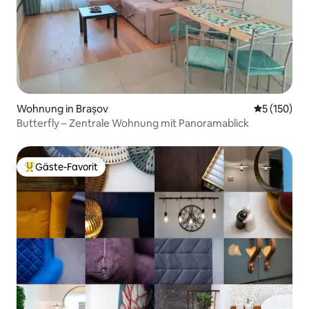
Wohnung in Brașov
Durchschni
5 (150)
Butterfly – Zentrale Wohnung mit Panoramablick
Gäste-Favorit
Beliebter Gäste-Favorit.