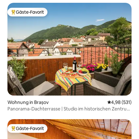
Gäste-Favorit
Beliebter Gäste-Favorit.
Wohnung in Brașov
Durchschnittl
4,98 (531)
Panorama-Dachterrasse | Studio im historischen Zentrum
Nr. 5
Gäste-Favorit
Beliebter Gäste-Favorit.