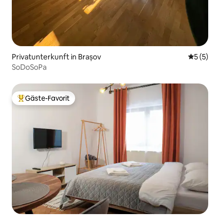
Privatunterkunft in Brașov
Durchsch
5 (5)
SoDoSoPa
Gäste-Favorit
Beliebter Gäste-Favorit.