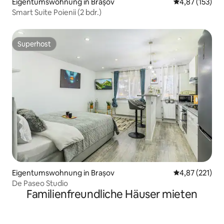
Eigentumswohnung in Brașov
Durchschnittl
4,87 (153)
Smart Suite Poienii (2 bdr.)
Superhost
Superhost
Eigentumswohnung in Brașov
Durchschnittl
4,87 (221)
De Paseo Studio
Familienfreundliche Häuser mieten