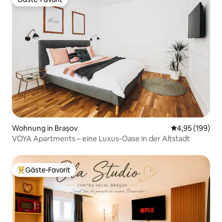
Gäste-Favorit
Wohnung in Brașov
Durchschnittli
4,95 (199)
VOYA Apartments – eine Luxus-Oase in der Altstadt
Gäste-Favorit
Beliebter Gäste-Favorit.