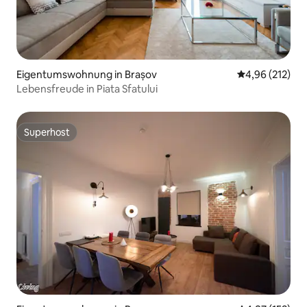
Eigentumswohnung in Brașov
Durchschnittl
4,96 (212)
Lebensfreude in Piata Sfatului
Superhost
Superhost