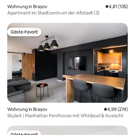
Wohnung in Brașov
Durchschnittl
4,81 (135)
Apartment im Stadtzentrum der Altstadt (3)
Gäste-Favorit
Gäste-Favorit
Wohnung in Brașov
Durchschnittli
4,99 (274)
Skylark | Manhattan Penthouse mit Whirlpool & Aussicht
Gäste-Favorit