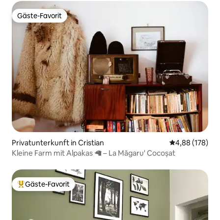
Gäste-Favorit
Gäste-Favorit
Privatunterkunft in Cristian
Durchschnittli
4,88 (178)
Kleine Farm mit Alpakas 🦙 – La Măgaru' Cocoșat
Gäste-Favorit
Beliebter Gäste-Favorit.