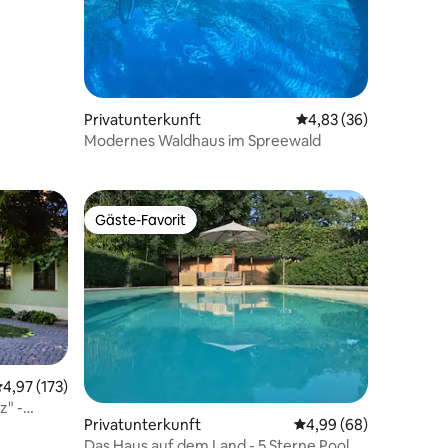
Privatunterkunft
Durchschnittliche Be
4,83 (36)
11 Bewertungen
Modernes Waldhaus im Spreewald
Gäste-Favorit
Gäste-Favorit
urchschnittliche Bewertung: 4,97 von 5, 173 Bewertungen
4,97 (173)
z" -
Privatunterkunft
Durchschnittliche Be
4,99 (68)
Das Haus auf dem Land - 5 Sterne Pool