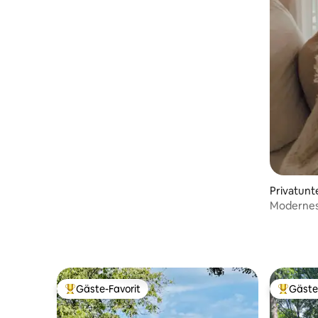
Privatunt
Modernes 
Gäste-Favorit
Gäste
Beliebter Gäste-Favorit.
Beliebte