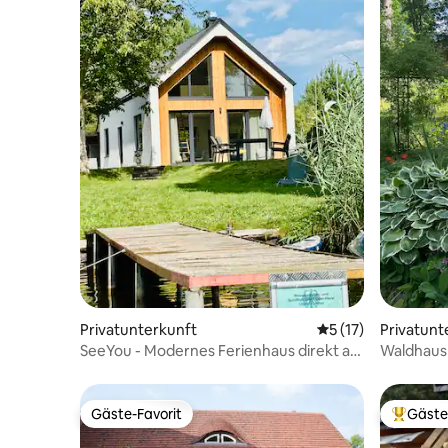
Privatunterkunft
Durchschnittliche
5 (17)
Privatunt
SeeYou - Modernes Ferienhaus direkt am
Waldhaus 
See
Gäste-Favorit
Gäste
Gäste-Favorit
Beliebte