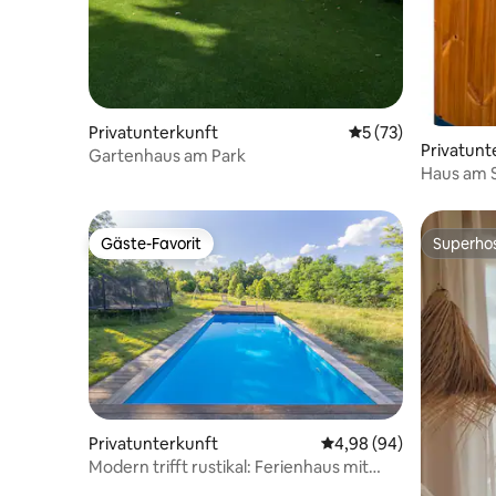
Privatunterkunft
Durchschnittliche 
5 (73)
Privatunt
Gartenhaus am Park
Haus am 
Gäste-Favorit
Superho
Gäste-Favorit
Superho
Privatunterkunft
Durchschnittliche Bew
4,98 (94)
Modern trifft rustikal: Ferienhaus mit
großem Pool