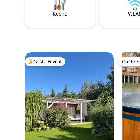
Verweilen ein. Aber auch Seminare oder
Bettwäsc
Yogagruppen könnten sich bei uns wohl
mitbring
Küche
WLA
finden.
aktuelle 
Anfrage.
Gäste-Favorit
Gäste-Fa
Beliebter Gäste-Favorit.
Gäste-Fa