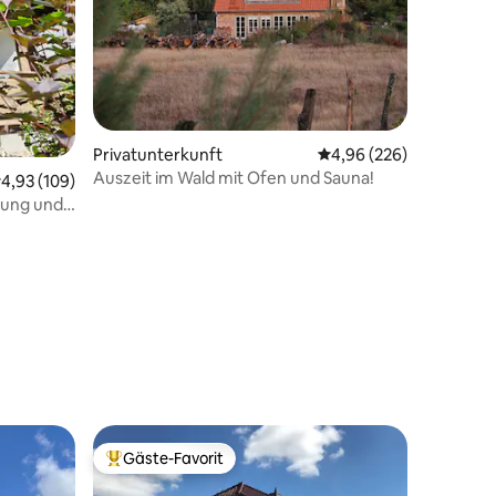
Privatunterkunft
Durchschnittliche Bew
4,96 (226)
Auszeit im Wald mit Ofen und Sauna!
urchschnittliche Bewertung: 4,93 von 5, 109 Bewertungen
4,93 (109)
zung und
35 Bewertungen
Gäste-Favorit
Beliebter Gäste-Favorit.