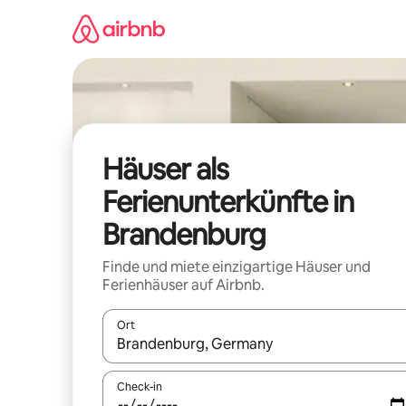
Zu
Inhalten
springen
Häuser als
Ferienunterkünfte in
Brandenburg
Finde und miete einzigartige Häuser und
Ferienhäuser auf Airbnb.
Ort
Wenn Ergebnisse verfügbar sind, navigiere mit d
Check-in