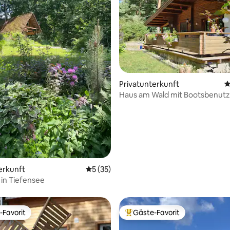
Privatunterkunft
D
Haus am Wald mit Bootsbenut
Wallbox
 Bewertung: 5 von 5, 17 Bewertungen
erkunft
Durchschnittliche Bewertung: 5 von 5, 
5 (35)
in Tiefensee
-Favorit
Gäste-Favorit
r Gäste-Favorit.
Beliebter Gäste-Favorit.