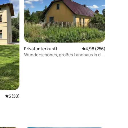
Privatunterkunft
Durchschnittliche Bew
4,98 (256)
Wunderschönes, großes Landhaus in der
Uckermark
29 Bewertungen
Durchschnittliche Bewertung: 5 von 5, 38 Bewertungen
5 (38)