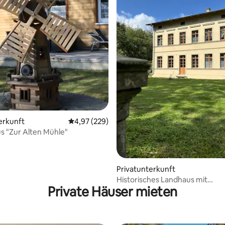
rtung: 4,89 von 5, 203 Bewertungen
erkunft
Durchschnittliche Bewertung: 4,97 von 5, 2
4,97 (229)
s "Zur Alten Mühle"
Privatunterkunft
Historisches Landhaus mit
Private Häuser mieten
Wasserzugang +4 Kanadier