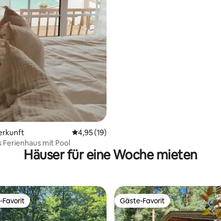
erkunft
Durchschnittliche Bewertung: 4,95 von 5, 
4,95 (19)
Ferienhaus mit Pool
Häuser für eine Woche mieten
-Favorit
Gäste-Favorit
r Gäste-Favorit.
Gäste-Favorit