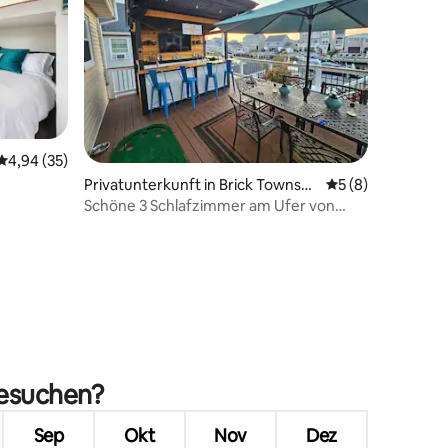
Durchschnittliche Bewertung: 4,94 von 5, 35 Bewertungen
4,94 (35)
Privatunterkunft in Brick Townshi
Durchschnittlich
5 (8)
p
Schöne 3 Schlafzimmer am Ufer von
Jersey
14 Bewertungen
besuchen?
Sep
Okt
Nov
Dez