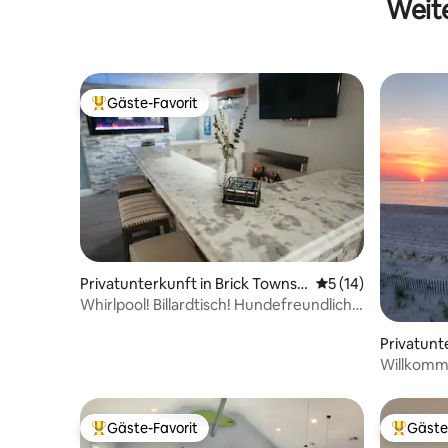
Weite
Gäste-Favorit
Beliebter Gäste-Favorit.
Privatunterkunft in Brick Townsh
Durchschnittliche 
5 (14)
ip
Whirlpool! Billardtisch! Hundefreundlich!
2 Meilen zum Strand!
Privatunt
p
Willkomm
Zufluchts
Gäste-Favorit
Gäste
Beliebter Gäste-Favorit.
Beliebte