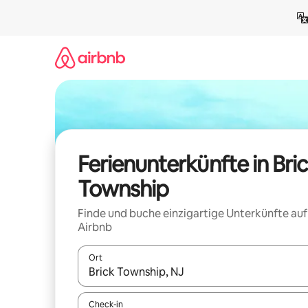
Zu
Inhalten
springen
Ferienunterkünfte in Bri
Township
Finde und buche einzigartige Unterkünfte auf
Airbnb
Ort
Wenn Ergebnisse verfügbar sind, navigiere mit d
Check-in