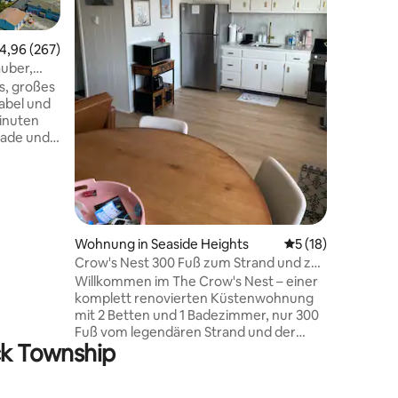
entfernt,
charmant
nach NYC
urchschnittliche Bewertung: 4,96 von 5, 267 Bewertungen
4,96 (267)
nach ein
auber,
79 Bewertungen
der berei
s, großes
erreiche 
abel und
das ist d
minuten
Strandpr
nade und
Lake oder
 salzige
neu renov
rwarten
wartet, w
ße (4
zurückzuz
tick-TV.
t-to-
. Der Preis
Wohnung in Seaside Heights
Durchschnittliche
5 (18)
ste 40 $
Crow's Nest 300 Fuß zum Strand und zur
he und
Strandpromenade
Willkommen im The Crow's Nest – einer
Wir
komplett renovierten Küstenwohnung
elze zur
mit 2 Betten und 1 Badezimmer, nur 300
s, um zu
Fuß vom legendären Strand und der
t
ick Township
Promenade von Seaside Heights
entfernt. Dieser stilvolle Rückzugsort ist
perfekt für Familien, Paare oder