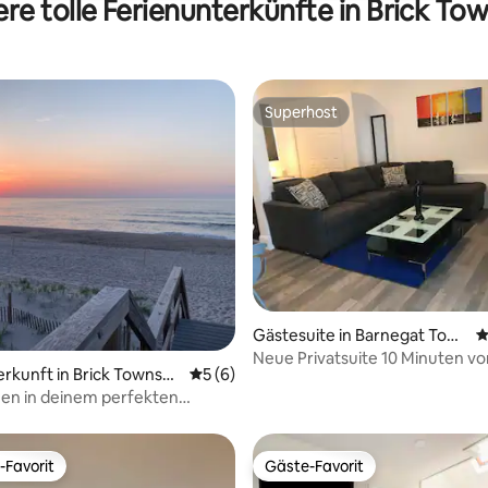
re tolle Ferienunterkünfte in Brick To
Superhost
Superhost
Bewertung: 5 von 5, 14 Bewertungen
Gästesuite in Barnegat Tow
D
nship
Neue Privatsuite 10 Minuten vo
erkunft in Brick Townshi
Durchschnittliche Bewertung: 5 von 5,
5 (6)
entfernt!
en in deinem perfekten
ort an der Jersey Shore
-Favorit
Gäste-Favorit
r Gäste-Favorit.
Gäste-Favorit