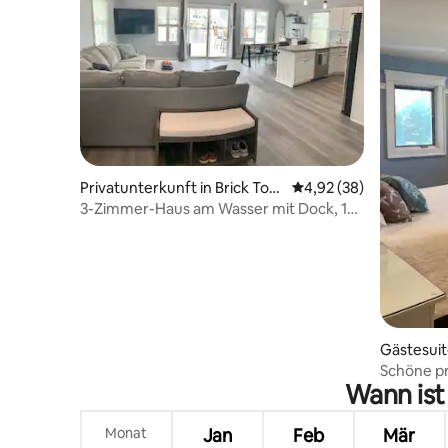
Privatunterkunft in Brick Tow
Durchschnittliche Bew
4,92 (38)
nship
3-Zimmer-Haus am Wasser mit Dock, 10
Minuten zum Strand
Gästesuit
Schöne pr
Wann ist
Nähe von
Monat
Jan
Feb
Mär