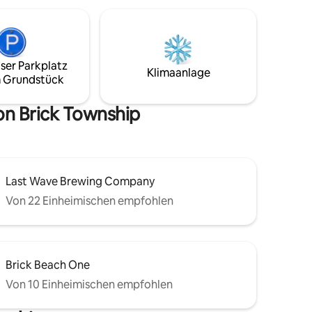
Freunde, die den idealen Kurzurlaub an
der Jersey Shore suchen. ✔ 2 Kingsize-
Doppelbetten ✔ 4 saisonale
Strandabzeichen Parkplatz ✔ für 1 Auto
abseits der Straße ✔ Voll ausgestattete
ser Parkplatz
Küche ✔ Frischer Bettwäsche &
Klimaanlage
 Grundstück
Handtüchern ✔ Schnelles WLAN ✔
Liegestühle & Sonnenschirm ✔ Grill ✔
Die Küste von Jersey, besser von
on Brick Township
Michael's Seaside Rentals gehostet🌊
Last Wave Brewing Company
Von 22 Einheimischen empfohlen
Brick Beach One
Von 10 Einheimischen empfohlen