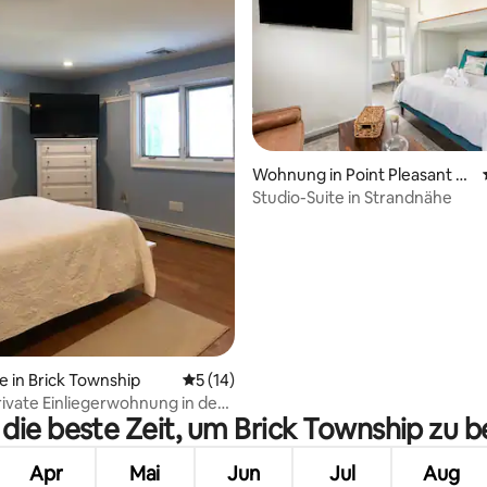
Wohnung in Point Pleasant B
each
Studio-Suite in Strandnähe
ertung: 4,92 von 5, 38 Bewertungen
e in Brick Township
Durchschnittliche Bewertung: 5 von 5, 
5 (14)
ivate Einliegerwohnung in der
 die beste Zeit, um Brick Township zu 
 Stränden
Apr
Mai
Jun
Jul
Aug