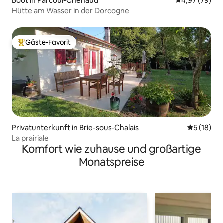
Boot in Parcoul-Chenaud
Durchschnittl
4,97 (79)
Hütte am Wasser in der Dordogne
Gäste-Favorit
Beliebter Gäste-Favorit.
Privatunterkunft in Brie-sous-Chalais
Durchschn
5 (18)
La prairiale
Komfort wie zuhause und großartige
Monatspreise