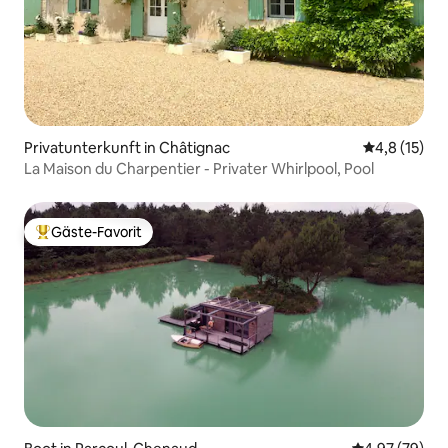
Privatunterkunft in Châtignac
Durchschnit
4,8 (15)
La Maison du Charpentier - Privater Whirlpool, Pool
Gäste-Favorit
Beliebter Gäste-Favorit.