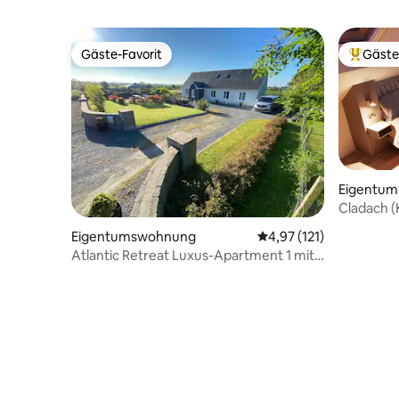
Gäste-Favorit
Gäste
Gäste-Favorit
Beliebte
Eigentu
Cladach (
Eigentumswohnung
Durchschnittliche Bew
4,97 (121)
Atlantic Retreat Luxus-Apartment 1 mit
Blick auf den Burren