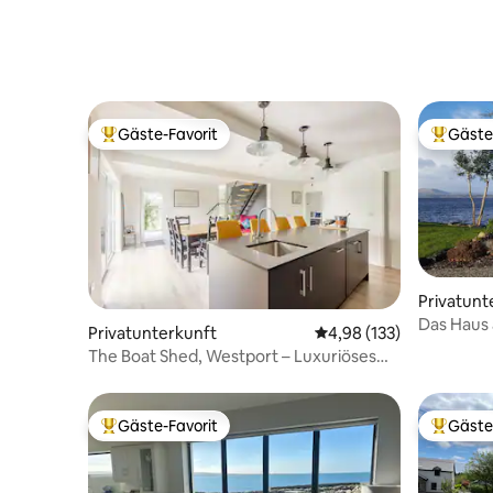
Gäste-Favorit
Gäste
Beliebter Gäste-Favorit.
Beliebte
Privatunt
Das Haus
Privatunterkunft
Durchschnittliche Bewe
4,98 (133)
The Boat Shed, Westport – Luxuriöses
Haus mit 3 Schlafzimmern
Gäste-Favorit
Gäste
Beliebter Gäste-Favorit.
Beliebte