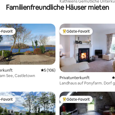
Kathleens Gemütliche Unterku
Familienfreundliche Häuser mieten
Parkplatz
-Favorit
Gäste-Favorit
r Gäste-Favorit.
Beliebter Gäste-Favorit.
erkunft
Durchschnittliche Bewertung: 5 von 5, 1
5 (106)
 am See, Castletown
rtung: 4,98 von 5, 133 Bewertungen
Privatunterkunft
D
Landhaus auf Ponyfarm. Dorf g
Nähe.
-Favorit
Gäste-Favorit
r Gäste-Favorit.
Beliebter Gäste-Favorit.