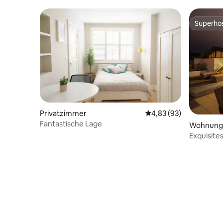
Superho
Superho
Privatzimmer
Durchschnittliche Bew
4,83 (93)
Fantastische Lage
Wohnung
Exquisite
Schlafplä