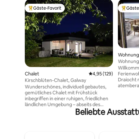
Gäste-Favorit
Gäste
Beliebter Gäste-Favorit.
Beliebte
Wohnung
Wohnung 
Willkomme
Ferienwoh
Chalet
Durchschnittliche Bewe
4,95 (129)
Draíocht 
Kirschblüten-Chalet, Galway
atembera
Wunderschönes, individuell gebautes,
unvergess
gemütliches Chalet mit Frühstück
nenne di
inbegriffen in einer ruhigen, friedlichen
Heiligtum bedeutet
ländlichen Umgebung – abseits des
geräumige
Beliebte Ausstatt
Stadttrubels – 5 Minuten von
Bedürfnis
Corrandulla, dem Dorf Claregalway und
nach eine
dem Annaghdown Pier entfernt. Nur
die weich
20 Minuten von Galway City entfernt –
Bettes, 
Tor nach Connemara, zu den Aran-
privaten 