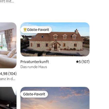
nft mit
Gäste-Favorit
Beliebter Gäste-Favorit.
Privatunterkunft
Durchschnittliche 
5 (107)
06 Bewertungen
Das runde Haus
urchschnittliche Bewertung: 4,98 von 5, 104 Bewertungen
4,98 (104)
anz in der
Gäste-Favorit
Gäste-Favorit