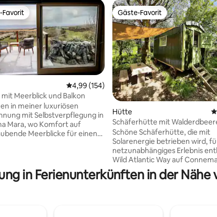
-Favorit
Gäste-Favorit
r Gäste-Favorit.
Gäste-Favorit
Durchschnittliche Bewertung: 4,99 von 5, 1
4,99 (154)
mit Meerblick und Balkon
n in meiner luxuriösen
Hütte
D
nung mit Selbstverpflegung in
rtung: 4,95 von 5, 129 Bewertungen
Schäferhütte mit Walderdbeer
na Mara, wo Komfort auf
Whirlpool
Schöne Schäferhütte, die mit
ubende Meerblicke für einen
Solarenergie betrieben wird, fü
lichen Rückzugsort trifft. Ich
netzunabhängiges Erlebnis ent
e Wohnung „An Tearmann“, was
Wild Atlantic Way auf Connema
. Tritt ein in einen
Farmland, 20 Minuten von Galw
n Hafen, der auf alle deine
ung in Ferienunterkünften in der Nähe v
und 10 Minuten von Oughterar
se zugeschnitten ist. Versinke
Lough Corrib entfernt. Schlafplätze für 3
m Tag voller Erkundungen in
Personen mit einem Doppelbet
e Umarmung eines Kingsize-
einem Einzelbett. Küchenzeile 
umgeben von der Ruhe deines
fließendem Wasser und Gasher
Refugiums. Erfrische dich im