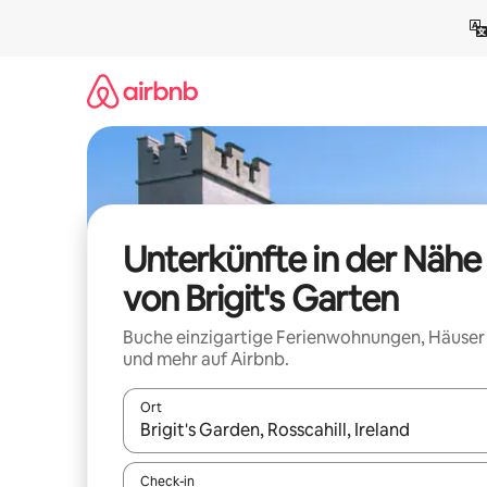
Zu
Inhalten
springen
Unterkünfte in der Nähe
von Brigit's Garten
Buche einzigartige Ferienwohnungen, Häuser
und mehr auf Airbnb.
Ort
Wenn Ergebnisse verfügbar sind, navigiere mit d
Check-in