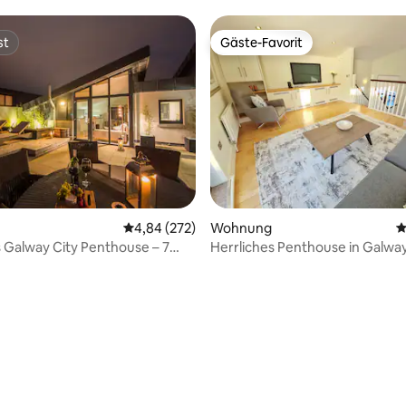
st
Gäste-Favorit
st
Gäste-Favorit
ertung: 4,83 von 5, 93 Bewertungen
Durchschnittliche Bewertung: 4,84 von 5, 2
4,84 (272)
Wohnung
D
s Galway City Penthouse – 7
Herrliches Penthouse in Galway
tze
Schlafplätze