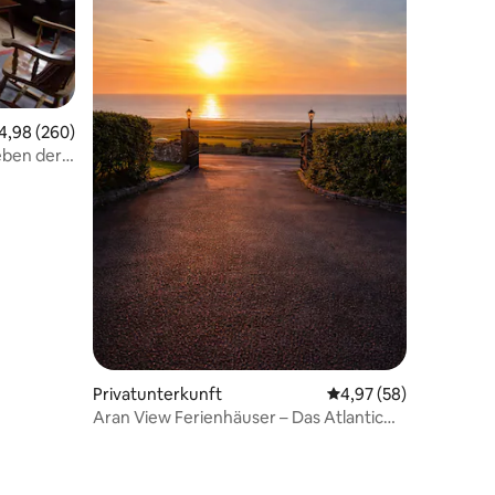
urchschnittliche Bewertung: 4,98 von 5, 260 Bewertungen
4,98 (260)
eben der
63 Bewertungen
Privatunterkunft
Durchschnittliche Be
4,97 (58)
Aran View Ferienhäuser – Das Atlantic
Stone House