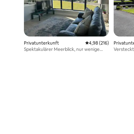
Privatunterkunft
Durchschnittliche Bewe
4,98 (216)
Privatunt
Spektakulärer Meerblick, nur wenige
Versteckt
Minuten von den Cliffs of Moher
entfernt