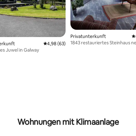
Privatunterkunft
D
1843 restauriertes Steinhaus n
rtung: 4,98 von 5, 216 Bewertungen
erkunft
Durchschnittliche Bewertung: 4,98 von 5, 
4,98 (63)
Bucht von Galway
es Juwel in Galway
Wohnungen mit Klimaanlage