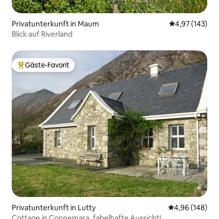
Privatunterkunft in Maum
Durchschnittl
4,97 (143)
Blick auf Riverland
Gäste-Favorit
Beliebter Gäste-Favorit.
Privatunterkunft in Lutty
Durchschnittli
4,96 (148)
Cottage in Connemara, fabelhafte Aussicht!