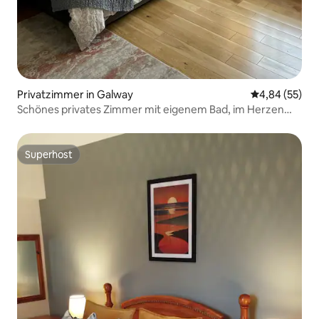
Privatzimmer in Galway
Durchschnittl
4,84 (55)
Schönes privates Zimmer mit eigenem Bad, im Herzen
von Galway
Superhost
Superhost