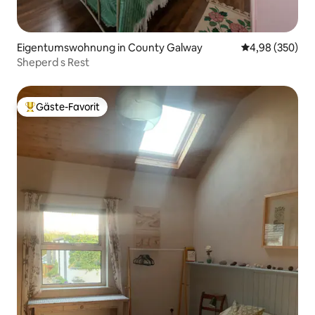
Eigentumswohnung in County Galway
Durchschnittli
4,98 (350)
Sheperd s Rest
Gäste-Favorit
Beliebter Gäste-Favorit.