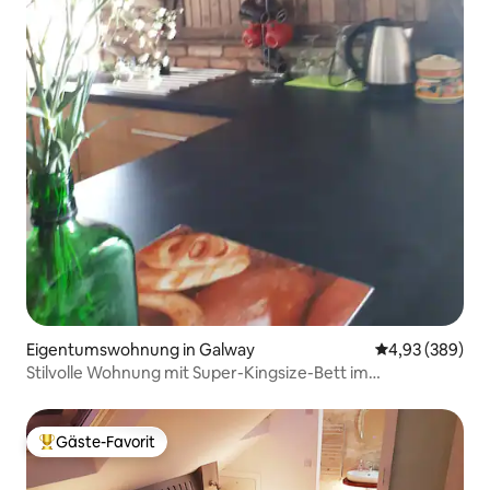
Eigentumswohnung in Galway
Durchschnittli
4,93 (389)
Stilvolle Wohnung mit Super-Kingsize-Bett im
Zwischengeschoss
Gäste-Favorit
Beliebter Gäste-Favorit.