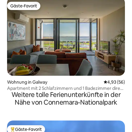
Gäste-Favorit
Gäste-Favorit
Wohnung in Galway
Durchschnittl
4,93 (56)
Apartment mit 2 Schlafzimmern und 1 Badezimmer direkt
Weitere tolle Ferienunterkünfte in der
am Meer
Nähe von Connemara-Nationalpark
Gäste-Favorit
Beliebter Gäste-Favorit.