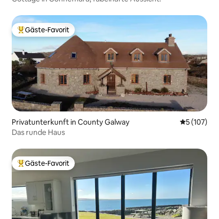
Gäste-Favorit
Beliebter Gäste-Favorit.
Privatunterkunft in County Galway
Durchschni
5 (107)
Das runde Haus
Gäste-Favorit
Beliebter Gäste-Favorit.