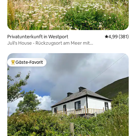
Privatunterkunft in Westport
Durchschnittli
4,99 (381)
Juli's House - Rückzugsort am Meer mit
atemberaubender Aussicht
Gäste-Favorit
Beliebter Gäste-Favorit.