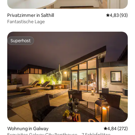
Privatzimmer in Salthill
Durchschnittl
4,83 (93)
Fantastische Lage
Superhost
Superhost
Wohnung in Galway
Durchschnittli
4,84 (272)
Exquisites Galway City Penthouse – 7 Schlafplätze