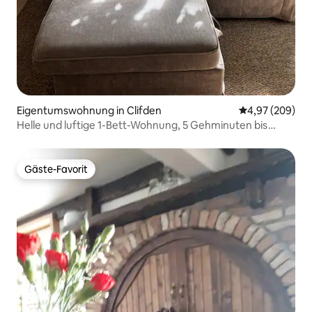
Eigentumswohnung in Clifden
Durchschnittli
4,97 (209)
Helle und luftige 1-Bett-Wohnung, 5 Gehminuten bis
Clifden.
Gäste-Favorit
Gäste-Favorit