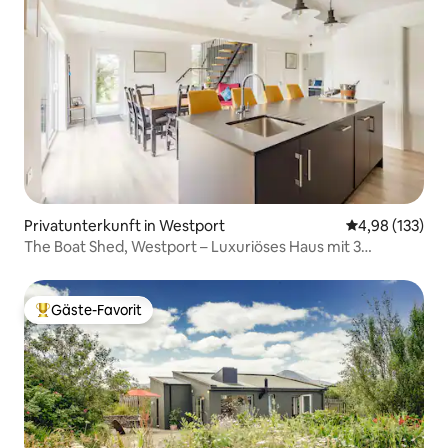
Privatunterkunft in Westport
Durchschnittl
4,98 (133)
The Boat Shed, Westport – Luxuriöses Haus mit 3
Schlafzimmern
Gäste-Favorit
Beliebter Gäste-Favorit.