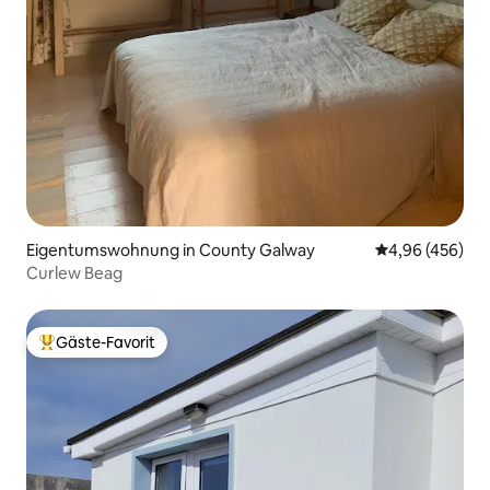
Eigentumswohnung in County Galway
Durchschnittli
4,96 (456)
Curlew Beag
Gäste-Favorit
Beliebter Gäste-Favorit.