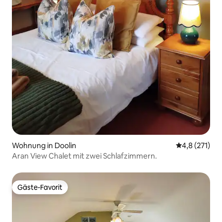
Wohnung in Doolin
Durchschnitt
4,8 (271)
Aran View Chalet mit zwei Schlafzimmern.
Gäste-Favorit
Gäste-Favorit