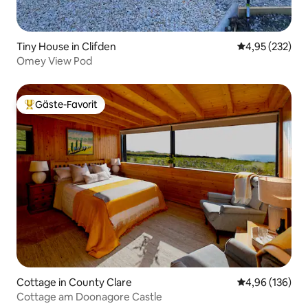
Tiny House in Clifden
Durchschnittli
4,95 (232)
Omey View Pod
Gäste-Favorit
Beliebter Gäste-Favorit.
Cottage in County Clare
Durchschnittli
4,96 (136)
Cottage am Doonagore Castle