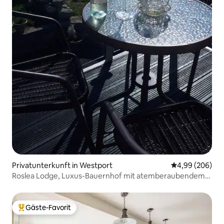
Privatunterkunft in Westport
Durchschnittli
4,99 (206)
Roslea Lodge, Luxus-Bauernhof mit atemberaubendem
Panorama
Gäste-Favorit
Beliebter Gäste-Favorit.