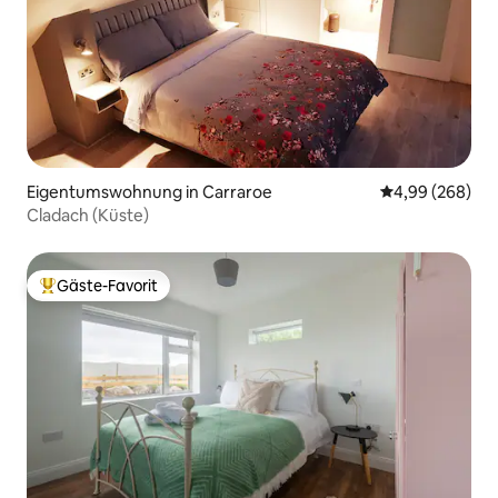
Eigentumswohnung in Carraroe
Durchschnittli
4,99 (268)
Cladach (Küste)
Gäste-Favorit
Beliebter Gäste-Favorit.