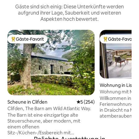
Gäste sind sich einig: Diese Unterkünfte werden
aufgrund ihrer Lage, Sauberkeit und weiteren
Aspekten hoch bewertet.
Gäste-Favorit
Gäste-Favorit
Beliebter Gäste-Favorit.
Beliebter Gäste-F
Wohnung in Lisdo
Wohnung mit Meer
Willkommen in mei
Scheune in Clifden
Durchschnittliche Bewertung
5 (254)
Ferienwohnung mi
Clifden, The Barn am Wild Atlantic Way.
in Draíocht na Ma
The Barn ist eine einzigartige alte
atemberaubende M
Steuerscheune, aber modern, mit
unvergesslichen Rü
einem offenen
nenne die Wohnun
Sitz-/Küchen-/Essbereich mit
was Heiligtum bedeutet. Tr
Kathedralendecke und einem langen