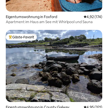
Eigentumswohnung in Foxford
Durchschnittl
4,92 (174)
Apartment im Haus am See mit Whirlpool und Sauna
Gäste-Favorit
Beliebter Gäste-Favorit.
Eigentumswohnung in County Galway
Durchschnittl
4,95 (321)