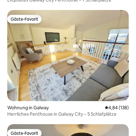
Gäste-Favorit
Gäste-Favorit
Wohnung in Galway
Durchschnittli
4,84 (138)
Herrliches Penthouse in Galway City – 5 Schlafplätze
Gäste-Favorit
Gäste-Favorit