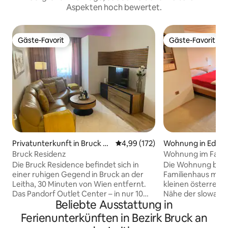
Aspekten hoch bewertet.
Gäste-Favorit
Gäste-Favorit
Gäste-Favorit
Gäste-Favorit
Privatunterkunft in Bruck an
Durchschnittliche Bewertung: 4
4,99 (172)
Wohnung in Edelst
der Leitha
Bruck Residenz
Wohnung im Famil
Garten
Die Bruck Residence befindet sich in
Die Wohnung befin
einer ruhigen Gegend in Bruck an der
Familienhaus mit 
Leitha, 30 Minuten von Wien entfernt.
kleinen österreich
Das Pandorf Outlet Center – in nur 10
Nähe der slowakis
Beliebte Ausstattung in
Minuten zu erreichen – ein
vom Stadtzentrum 
Einkaufsparadies und tolle Restaurants.
Minuten mit dem 
Ferienunterkünften in Bezirk Bruck an
Die Weinregion Carnuntum ist 5
Wien (45 Minuten