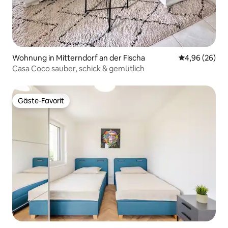
Wohnung in Mitterndorf an der Fischa
Durchschnittl
4,96 (26)
Casa Coco sauber, schick & gemütlich
Gäste-Favorit
Gäste-Favorit