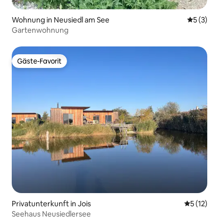
Wohnung in Neusiedl am See
Durchsch
5 (3)
Gartenwohnung
Gäste-Favorit
Gäste-Favorit
Privatunterkunft in Jois
Durchschn
5 (12)
Seehaus Neusiedlersee