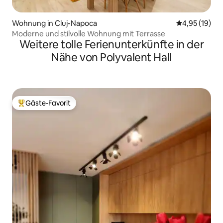
Wohnung in Cluj-Napoca
Durchschnitt
4,95 (19)
Moderne und stilvolle Wohnung mit Terrasse
Weitere tolle Ferienunterkünfte in der
Nähe von Polyvalent Hall
Gäste-Favorit
Beliebter Gäste-Favorit.