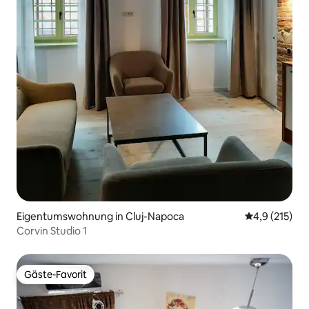
Eigentumswohnung in Cluj-Napoca
Durchschnitt
4,9 (215)
Corvin Studio 1
Gäste-Favorit
Gäste-Favorit