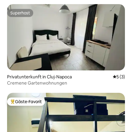
Superhost
Superhost
Privatunterkunft in Cluj-Napoca
Durchsch
5 (3)
Cremene Gartenwohnungen
Gäste-Favorit
Beliebter Gäste-Favorit.