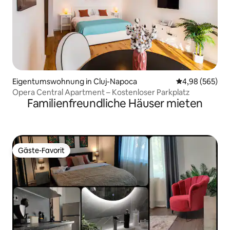
Eigentumswohnung in Cluj-Napoca
Durchschnittli
4,98 (565)
Opera Central Apartment – Kostenloser Parkplatz
Familienfreundliche Häuser mieten
Gäste-Favorit
Gäste-Favorit