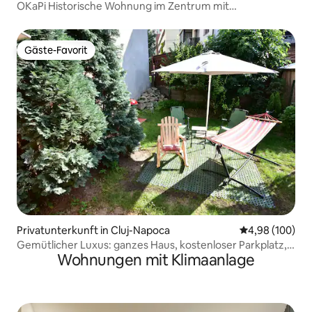
OKaPi Historische Wohnung im Zentrum mit
Privatparkplatz
Gäste-Favorit
Gäste-Favorit
Privatunterkunft in Cluj-Napoca
Durchschnittli
4,98 (100)
Gemütlicher Luxus: ganzes Haus, kostenloser Parkplatz,
Wohnungen mit Klimaanlage
Hof