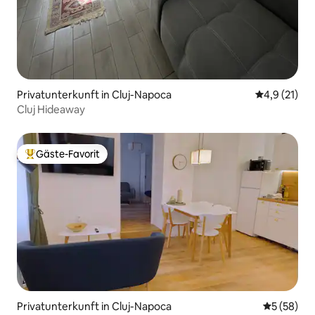
Privatunterkunft in Cluj-Napoca
Durchschnit
4,9 (21)
Cluj Hideaway
Gäste-Favorit
Beliebter Gäste-Favorit.
Privatunterkunft in Cluj-Napoca
Durchschni
5 (58)