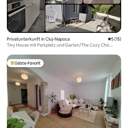
Privatunterkunft in Cluj-Napoca
Durchschn
5 (15)
Tiny House mit Parkplatz und Garten/The Cozy Chic
Retreat
Gäste-Favorit
Beliebter Gäste-Favorit.