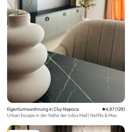
Eigentumswohnung in Cluj-Napoca
Durchschnittl
4,97 (129)
Urban Escape in der Nähe der Iulius Mall | Netflix & Max