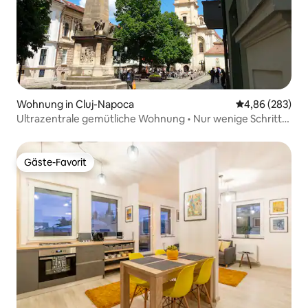
Wohnung in Cluj-Napoca
Durchschnittli
4,86 (283)
Ultrazentrale gemütliche Wohnung • Nur wenige Schritte
von allem entfernt
Gäste-Favorit
Gäste-Favorit