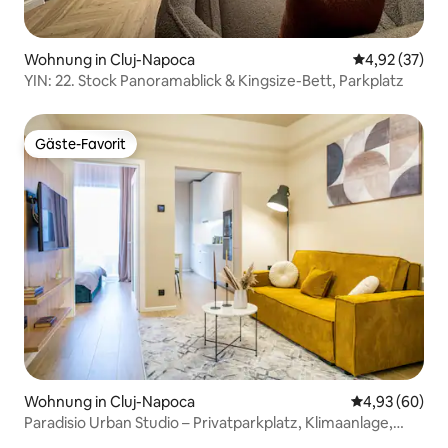
Wohnung in Cluj-Napoca
Durchschnitt
4,92 (37)
YIN: 22. Stock Panoramablick & Kingsize-Bett, Parkplatz
Gäste-Favorit
Gäste-Favorit
Wohnung in Cluj-Napoca
Durchschnittl
4,93 (60)
Paradisio Urban Studio – Privatparkplatz, Klimaanlage,
Smart