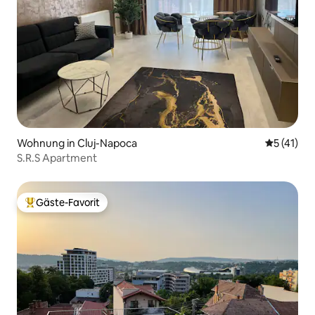
Wohnung in Cluj-Napoca
Durchschn
5 (41)
S.R.S Apartment
Gäste-Favorit
Beliebter Gäste-Favorit.