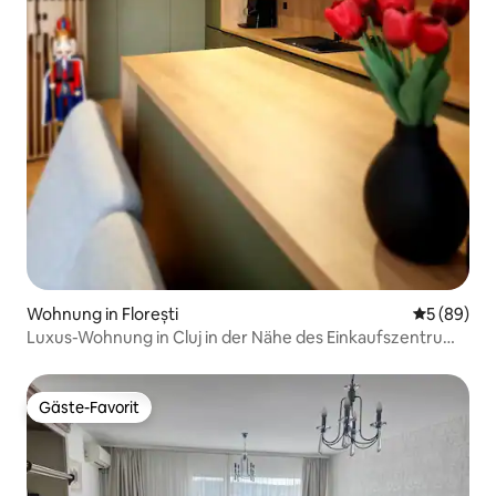
Wohnung in Florești
Durchschni
5 (89)
Luxus-Wohnung in Cluj in der Nähe des Einkaufszentrums
Vivo | Parkplatz
Gäste-Favorit
Gäste-Favorit