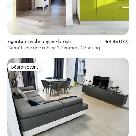
Eigentumswohnung in Florești
Durchschnittl
4,96 (137)
Gemütliche und ruhige 2-Zimmer-Wohnung
Gäste-Favorit
Gäste-Favorit