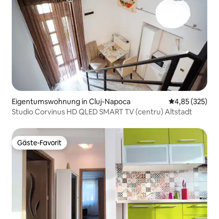
Eigentumswohnung in Cluj-Napoca
Durchschnittli
4,85 (325)
Studio Corvinus HD QLED SMART TV (centru) Altstadt
Gäste-Favorit
Gäste-Favorit