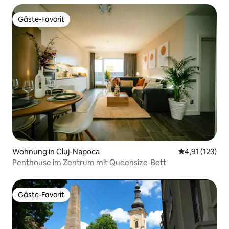
Gäste-Favorit
Gäste-Favorit
Wohnung in Cluj-Napoca
Durchschnittl
4,91 (123)
Penthouse im Zentrum mit Queensize-Bett
Gäste-Favorit
Gäste-Favorit