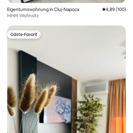
Eigentumswohnung in Cluj-Napoca
Durchschnittli
4,89 (100)
MHM-Wohnsitz
Gäste-Favorit
Gäste-Favorit