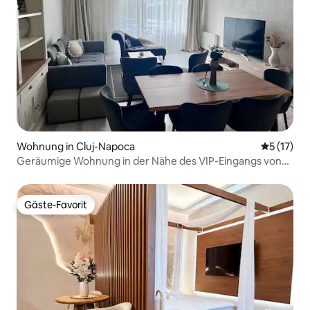
Wohnung in Cluj-Napoca
Durchschn
5 (17)
Geräumige Wohnung in der Nähe des VIP-Eingangs von
Untold
Gäste-Favorit
Gäste-Favorit