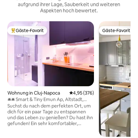
aufgrund ihrer Lage, Sauberkeit und weiteren
Aspekten hoch bewertet.
Gäste-Favorit
Gäste-Favorit
Beliebter Gäste-Favorit.
Gäste-Favorit
Wohnung in Cluj-Napoca
Durchschnittliche Bewertung: 4
4,95 (376)
🛎🛎 Smart & Tiny Emun Ap, Altstadt,
Netflix & Alexa
Suchst du nach dem perfekten Ort, um
dich für ein paar Tage zu entspannen
und das Leben zu genießen? Du hast ihn
gefunden! Ein sehr komfortabler,
ruhiger, sicherer und gemütlicher Ort
mitten im Herzen der Altstadt. Die