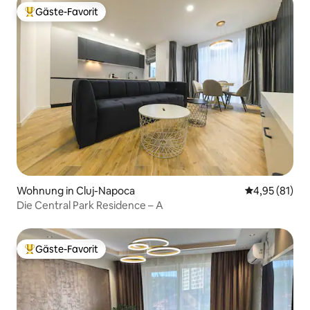
Gäste-Favorit
Beliebter Gäste-Favorit.
Wohnung in Cluj-Napoca
Durchschnitt
4,95 (81)
Die Central Park Residence – A
Gäste-Favorit
Beliebter Gäste-Favorit.