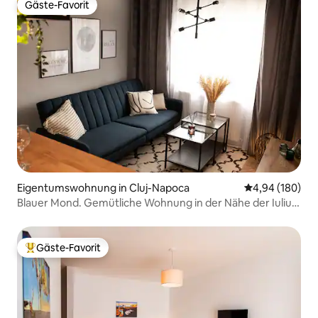
Gäste-Favorit
Gäste-Favorit
Eigentumswohnung in Cluj-Napoca
Durchschnittli
4,94 (180)
Blauer Mond. Gemütliche Wohnung in der Nähe der Iulius
Mall
Gäste-Favorit
Beliebter Gäste-Favorit.