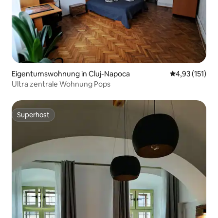
Eigentumswohnung in Cluj-Napoca
Durchschnittl
4,93 (151)
Ultra zentrale Wohnung Pops
Superhost
Superhost