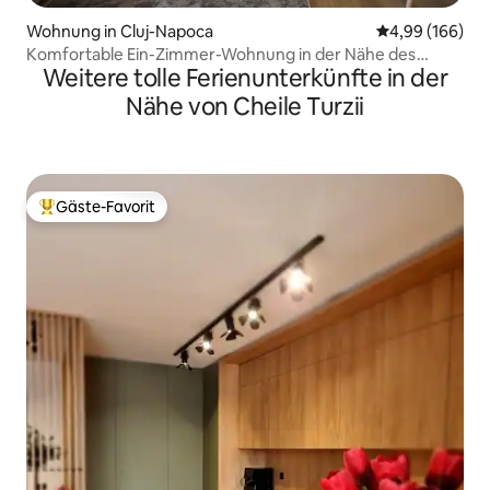
Wohnung in Cluj-Napoca
Durchschnittli
4,99 (166)
Komfortable Ein-Zimmer-Wohnung in der Nähe des
Weitere tolle Ferienunterkünfte in der
Zentrums
Nähe von Cheile Turzii
Gäste-Favorit
Beliebter Gäste-Favorit.