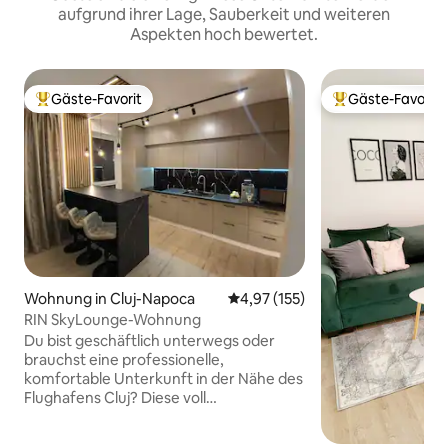
aufgrund ihrer Lage, Sauberkeit und weiteren
Aspekten hoch bewertet.
Gäste-Favorit
Gäste-Favorit
Beliebter Gäste-Favorit.
Beliebter Gäste-F
Wohnung in Cluj-Napoca
Durchschnittliche Bewertung: 4
4,97 (155)
RIN SkyLounge-Wohnung
Du bist geschäftlich unterwegs oder
brauchst eine professionelle,
komfortable Unterkunft in der Nähe des
Flughafens Cluj? Diese voll
ausgestattete Wohnung befindet sich
nur 5 Minuten entfernt und bietet alles,