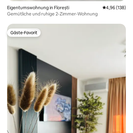
Eigentumswohnung in Florești
Durchschnittli
4,96 (138)
Gemütliche und ruhige 2-Zimmer-Wohnung
Gäste-Favorit
Gäste-Favorit