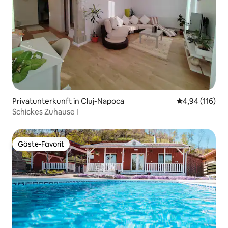
Privatunterkunft in Cluj-Napoca
Durchschnittl
4,94 (116)
Schickes Zuhause I
Gäste-Favorit
Gäste-Favorit