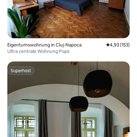
Eigentumswohnung in Cluj-Napoca
Durchschnittl
4,93 (153)
Ultra zentrale Wohnung Pops
Superhost
Superhost