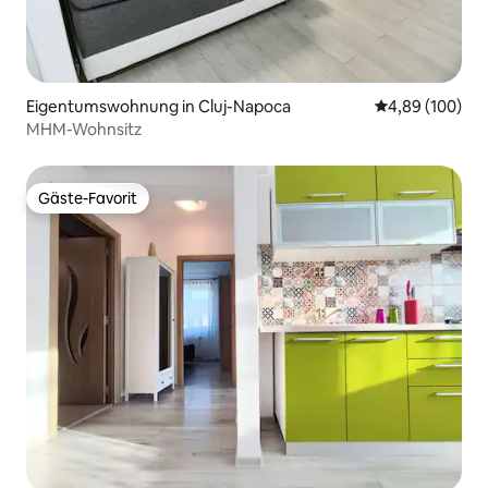
Eigentumswohnung in Cluj-Napoca
Durchschnittli
4,89 (100)
MHM-Wohnsitz
Gäste-Favorit
Gäste-Favorit