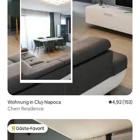
Wohnung in Cluj-Napoca
Durchschnittl
4,92 (153)
Cherr Residence
Gäste-Favorit
Beliebter Gäste-Favorit.