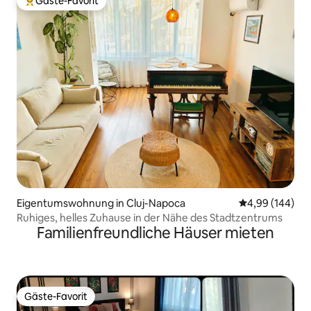
Gäste-Favorit
Beliebter Gäste-Favorit.
Eigentumswohnung in Cluj-Napoca
Durchschnittli
4,99 (144)
Ruhiges, helles Zuhause in der Nähe des Stadtzentrums
Familienfreundliche Häuser mieten
Gäste-Favorit
Gäste-Favorit