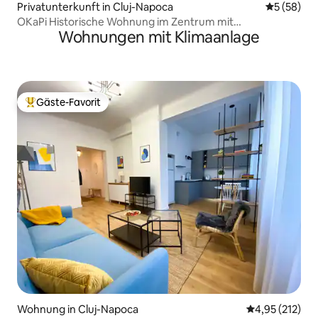
Privatunterkunft in Cluj-Napoca
Durchschni
5 (58)
OKaPi Historische Wohnung im Zentrum mit
Wohnungen mit Klimaanlage
Privatparkplatz
Gäste-Favorit
Beliebter Gäste-Favorit.
Wohnung in Cluj-Napoca
Durchschnittl
4,95 (212)