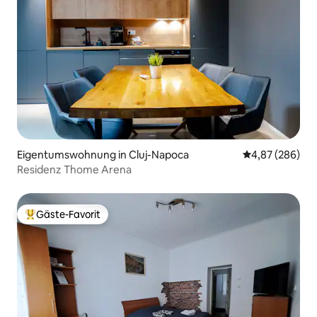
Eigentumswohnung in Cluj-Napoca
Durchschnittli
4,87 (286)
Residenz Thome Arena
Gäste-Favorit
Beliebter Gäste-Favorit.