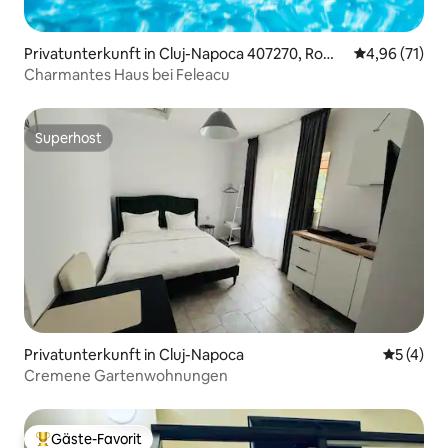
Privatunterkunft in Cluj-Napoca 407270, Roma
Durchschnitt
4,96 (71)
nia
Charmantes Haus bei Feleacu
Superhost
Superhost
Privatunterkunft in Cluj-Napoca
Durchsch
5 (4)
Cremene Gartenwohnungen
Gäste-Favorit
Beliebter Gäste-Favorit.