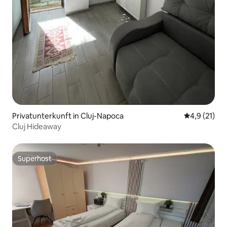
Privatunterkunft in Cluj-Napoca
Durchschnit
4,9 (21)
Cluj Hideaway
Superhost
Superhost