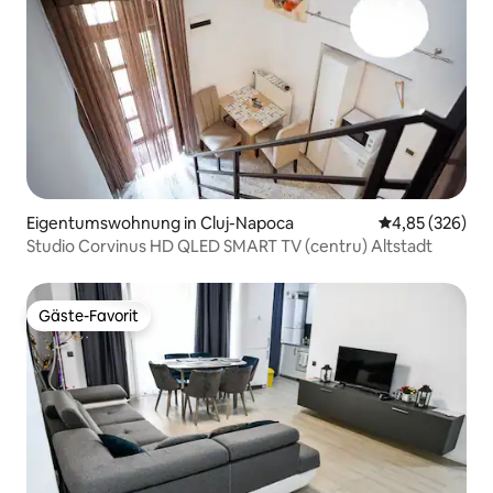
Eigentumswohnung in Cluj-Napoca
Durchschnittli
4,85 (326)
Studio Corvinus HD QLED SMART TV (centru) Altstadt
Gäste-Favorit
Gäste-Favorit