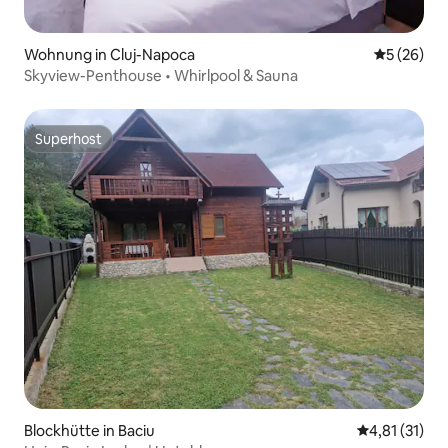
Wohnung in Cluj-Napoca
Durchschni
5 (26)
Skyview-Penthouse • Whirlpool & Sauna
Superhost
Superhost
Blockhütte in Baciu
Durchschnitt
4,81 (31)