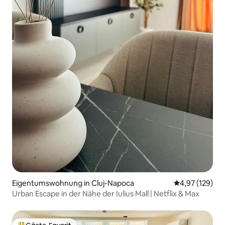
Eigentumswohnung in Cluj-Napoca
Durchschnittl
4,97 (129)
Urban Escape in der Nähe der Iulius Mall | Netflix & Max