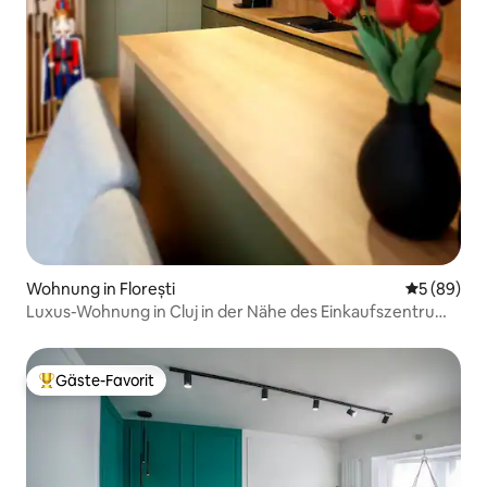
Wohnung in Florești
Durchschni
5 (89)
Luxus-Wohnung in Cluj in der Nähe des Einkaufszentrums
Vivo | Parkplatz
Gäste-Favorit
Beliebter Gäste-Favorit.