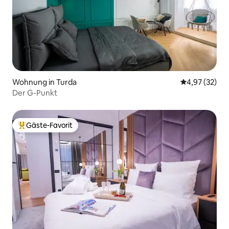
Wohnung in Turda
Durchschnitt
4,97 (32)
Der G-Punkt
Gäste-Favorit
Beliebter Gäste-Favorit.