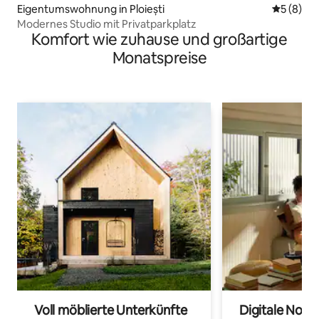
Eigentumswohnung in Ploiești
Durchschn
5 (8)
Modernes Studio mit Privatparkplatz
Komfort wie zuhause und großartige
Monatspreise
Voll möblierte Unterkünfte
Digitale Noma