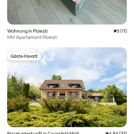
Wohnung in Ploiești
Durchschn
5 (11)
MM Apartament Ploiești
Gäste-Favorit
Gäste-Favorit
Privatunterkunft in Cocorăștii Mislii
Durchschnittl
4,84 (32)