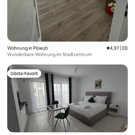
Wohnung in Ploiești
Durchschnitt
4,97 (33)
Wunderbare Wohnung im Stadtzentrum
Gäste-Favorit
Gäste-Favorit