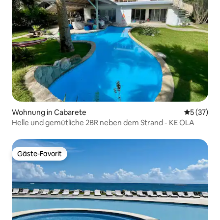
Wohnung in Cabarete
Durchschn
5 (37)
Helle und gemütliche 2BR neben dem Strand - KE OLA
Gäste-Favorit
Gäste-Favorit