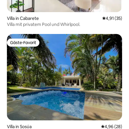
Villa in Cabarete
Durchschnitt
4,91 (35)
Villa mit privatem Pool und Whirlpool.
Gäste-Favorit
Gäste-Favorit
Villa in Sosúa
Durchschnittl
4,96 (28)