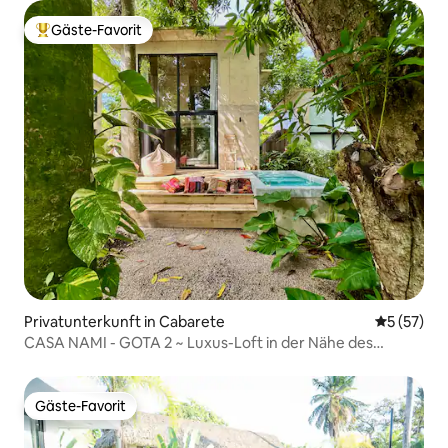
Gäste-Favorit
Beliebter Gäste-Favorit.
Privatunterkunft in Cabarete
Durchschn
5 (57)
CASA NAMI - GOTA 2 ~ Luxus-Loft in der Nähe des
Meeres.
Gäste-Favorit
Gäste-Favorit