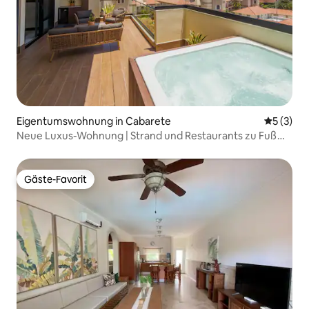
Eigentumswohnung in Cabarete
Durchsch
5 (3)
Neue Luxus-Wohnung | Strand und Restaurants zu Fuß
erreichbar
Gäste-Favorit
Gäste-Favorit