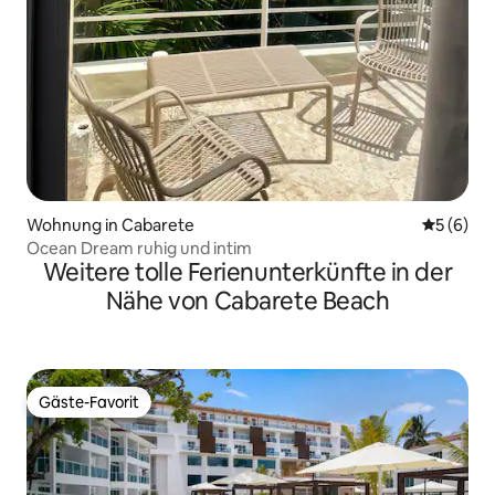
Wohnung in Cabarete
Durchschn
5 (6)
Ocean Dream ruhig und intim
Weitere tolle Ferienunterkünfte in der
Nähe von Cabarete Beach
Gäste-Favorit
Gäste-Favorit