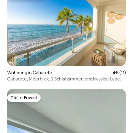
Wohnung in Cabarete
Durchschn
5 (11)
Cabarete, Meerblick, 2 Schlafzimmer, erstklassige Lage.
Gäste-Favorit
Gäste-Favorit