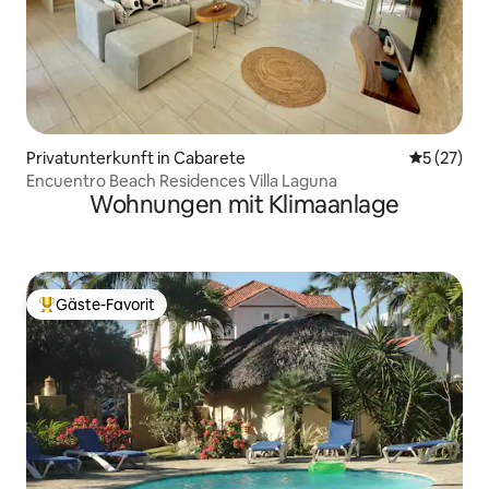
Privatunterkunft in Cabarete
Durchschn
5 (27)
Encuentro Beach Residences Villa Laguna
Wohnungen mit Klimaanlage
Gäste-Favorit
Beliebter Gäste-Favorit.