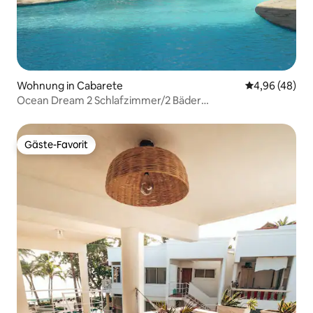
Wohnung in Cabarete
Durchschnittl
4,96 (48)
Ocean Dream 2 Schlafzimmer/2 Bäder
Eigentumswohnung
Gäste-Favorit
Gäste-Favorit