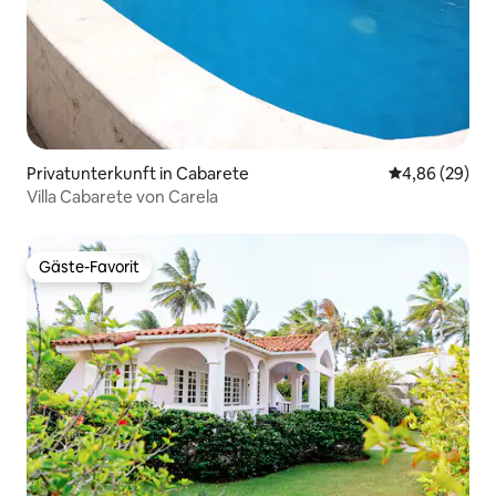
Privatunterkunft in Cabarete
Durchschnittl
4,86 (29)
Villa Cabarete von Carela
Gäste-Favorit
Gäste-Favorit