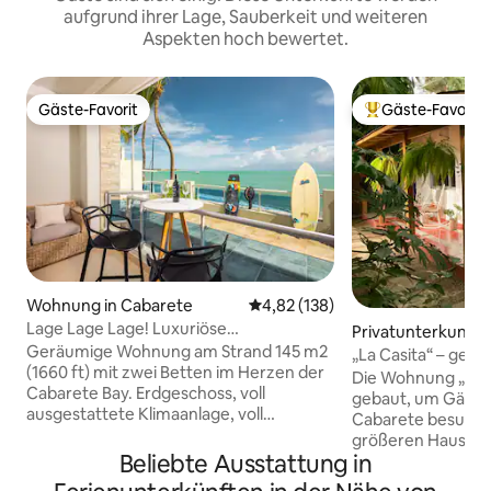
aufgrund ihrer Lage, Sauberkeit und weiteren
Aspekten hoch bewertet.
Gäste-Favorit
Gäste-Favorit
Gäste-Favorit
Beliebter Gäste-F
Wohnung in Cabarete
Durchschnittliche Bewertung: 4
4,82 (138)
Lage Lage Lage! Luxuriöse
Privatunterkunft 
Strandwohnung
Geräumige Wohnung am Strand 145 m2
e
„La Casita“ – gemü
(1660 ft) mit zwei Betten im Herzen der
Schlafzimmer-Woh
Die Wohnung „La c
Cabarete Bay. Erdgeschoss, voll
gebaut, um Gäste
ausgestattete Klimaanlage, voll
Cabarete besuchen,
ausgestattete Küche, nur wenige
größeren Hauses; 
Schritte vom Strand entfernt Genieße
Beliebte Ausstattung in
in einem „geheime
den Panoramablick über die Bucht und
Diese gemütliche