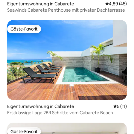
Eigentumswohnung in Cabarete
Durchschnittl
4,89 (45)
Seawinds Cabarete Penthouse mit privater Dachterrasse
Gäste-Favorit
Gäste-Favorit
Eigentumswohnung in Cabarete
Durchschn
5 (11)
Erstklassige Lage 2BR Schritte vom Cabarete Beach
entfernt
Gäste-Favorit