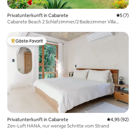
Privatunterkunft in Cabarete
Durchsch
5 (7)
Cabarete Beach 2 Schlafzimmer/2 Badezimmer Villa
Haustiere erlaubt
Gäste-Favorit
Beliebter Gäste-Favorit.
Privatunterkunft in Cabarete
Durchschnittl
4,95 (92)
Zen-Loft HANA, nur wenige Schritte vom Strand