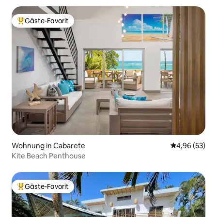
Gäste-Favorit
Beliebter Gäste-Favorit.
Wohnung in Cabarete
Durchschnittl
4,96 (53)
Kite Beach Penthouse
Gäste-Favorit
Beliebter Gäste-Favorit.