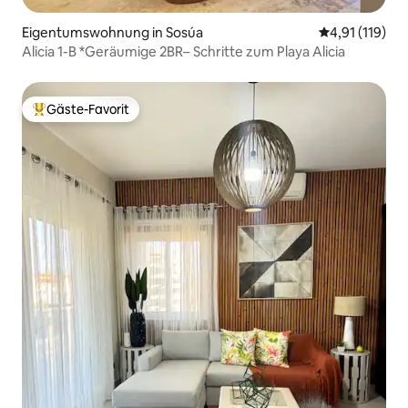
Eigentumswohnung in Sosúa
Durchschnittl
4,91 (119)
Alicia 1-B *Geräumige 2BR– Schritte zum Playa Alicia
Gäste-Favorit
Beliebter Gäste-Favorit.