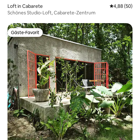
Loft in Cabarete
Durchschnittl
4,88 (50)
Schönes Studio-Loft, Cabarete-Zentrum
Gäste-Favorit
Gäste-Favorit