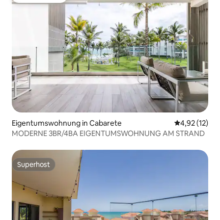
Gäste-Favorit
Eigentumswohnung in Cabarete
Durchschnitt
4,92 (12)
MODERNE 3BR/4BA EIGENTUMSWOHNUNG AM STRAND
Superhost
Superhost