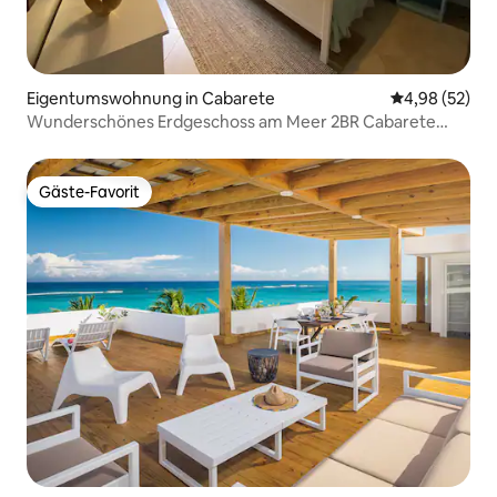
Eigentumswohnung in Cabarete
Durchschnittl
4,98 (52)
Wunderschönes Erdgeschoss am Meer 2BR Cabarete
Beach
Gäste-Favorit
Gäste-Favorit