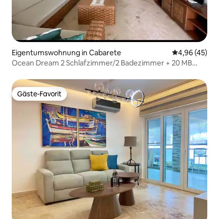
Eigentumswohnung in Cabarete
Durchschnittl
4,96 (45)
Ocean Dream 2 Schlafzimmer/2 Badezimmer + 20 MB
WLAN
Gäste-Favorit
Gäste-Favorit