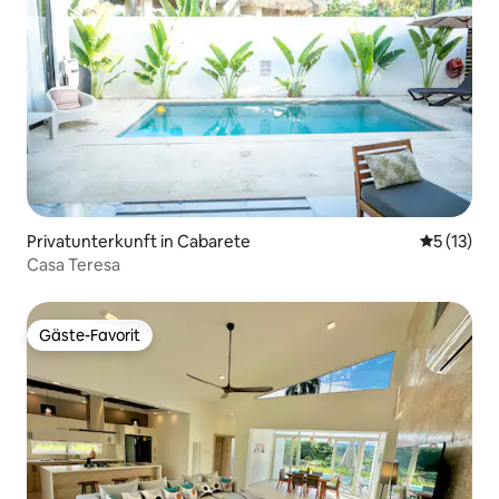
Privatunterkunft in Cabarete
Durchschn
5 (13)
Casa Teresa
Gäste-Favorit
Gäste-Favorit