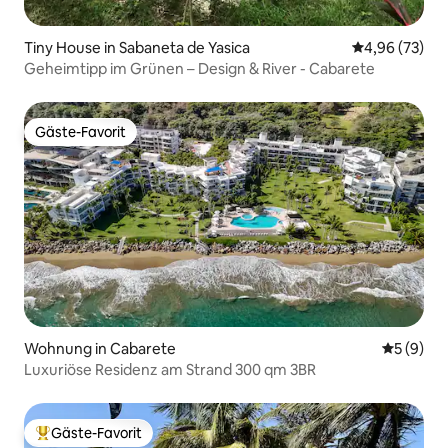
Tiny House in Sabaneta de Yasica
Durchschnittl
4,96 (73)
Geheimtipp im Grünen – Design & River - Cabarete
Gäste-Favorit
Gäste-Favorit
Wohnung in Cabarete
Durchschn
5 (9)
Luxuriöse Residenz am Strand 300 qm 3BR
Gäste-Favorit
Beliebter Gäste-Favorit.