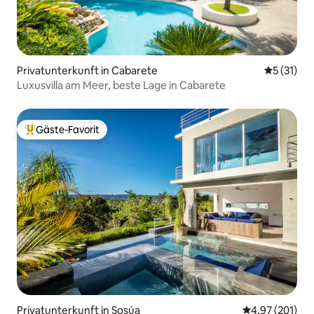
Privatunterkunft in Cabarete
Durchschn
5 (31)
Luxusvilla am Meer, beste Lage in Cabarete
Gäste-Favorit
Beliebter Gäste-Favorit.
Privatunterkunft in Sosúa
Durchschnittl
4,97 (201)