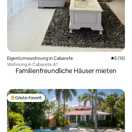
Eigentumswohnung in Cabarete
Durchschn
5 (10)
Wohnung in Cabarete A1
Familienfreundliche Häuser mieten
Gäste-Favorit
Beliebter Gäste-Favorit.