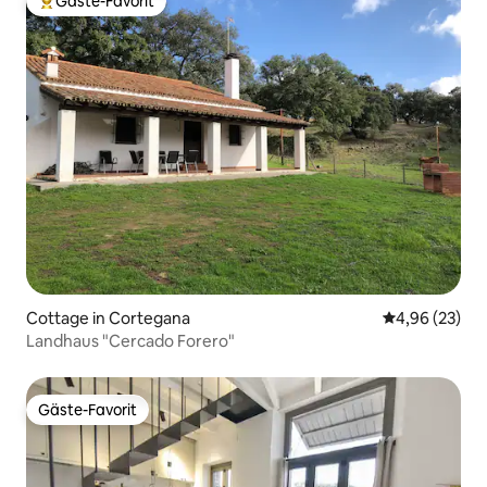
Gäste-Favorit
Beliebter Gäste-Favorit.
Cottage in Cortegana
Durchschnittl
4,96 (23)
Landhaus "Cercado Forero"
Gäste-Favorit
Gäste-Favorit