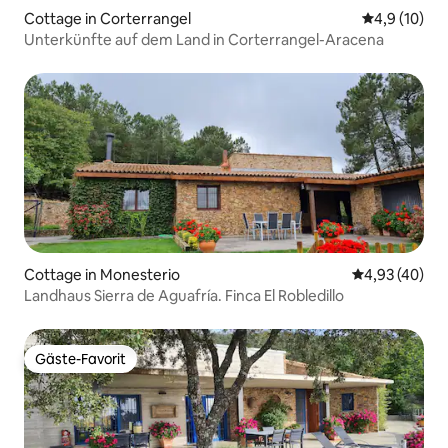
Cottage in Corterrangel
Durchschnit
4,9 (10)
Unterkünfte auf dem Land in Corterrangel-Aracena
Cottage in Monesterio
Durchschnittl
4,93 (40)
Landhaus Sierra de Aguafría. Finca El Robledillo
Gäste-Favorit
Gäste-Favorit