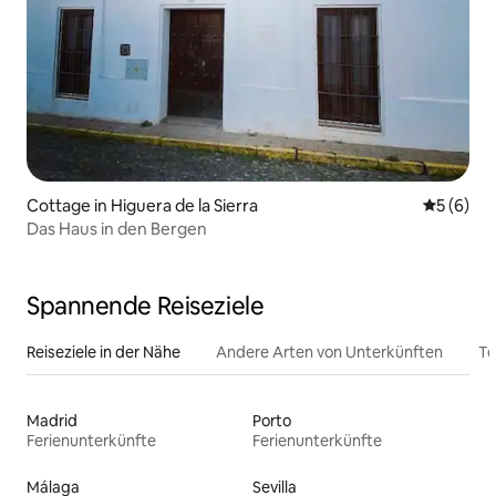
Cottage in Higuera de la Sierra
Durchschn
5 (6)
Das Haus in den Bergen
Spannende Reiseziele
Reiseziele in der Nähe
Andere Arten von Unterkünften
To
Madrid
Porto
Ferienunterkünfte
Ferienunterkünfte
Málaga
Sevilla