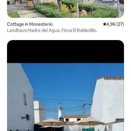
Cottage in Monesterio
Durchschnittl
4,96 (27)
Landhaus Madre del Agua. Finca El Robledillo.