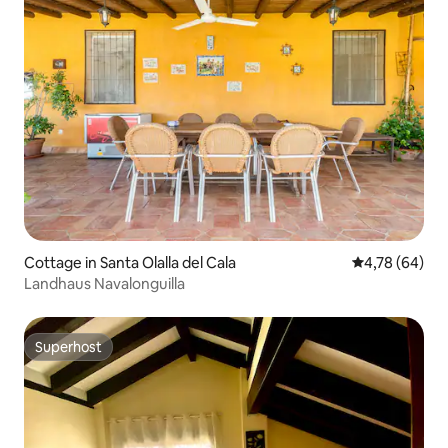
Cottage in Santa Olalla del Cala
Durchschnittl
4,78 (64)
Landhaus Navalonguilla
Superhost
Superhost