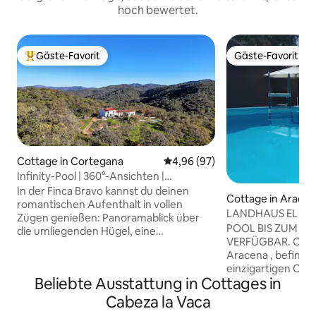
hoch bewertet.
Gäste-Favorit
Gäste-Favorit
Beliebter Gäste-Favorit.
Gäste-Favorit
Cottage in Cortegana
Durchschnittliche Bewertung: 
4,96 (97)
Infinity-Pool | 360°-Ansichten |
Modernes Interieur
In der Finca Bravo kannst du deinen
Cottage in Arace
romantischen Aufenthalt in vollen
LANDHAUS EL SU
Zügen genießen: Panoramablick über
POOL BIS ZUM 13.
die umliegenden Hügel, eine
VERFÜGBAR. Casa 
komfortable Wohnung mit einem Super-
Aracena , befindet sich an einem
Kingsize-Bett (180 x 200 cm) und einem
einzigartigen Ort
Infinity-Pool. Du verfügst über eine voll
Beliebte Ausstattung in Cottages in
und Kastanienbäu
ausgestattete Küche, einen
Naturparks mit ein
Wohn-/Essbereich und ein eigenes
Cabeza la Vaca
und nur 800 m im
Badezimmer mit einer großen