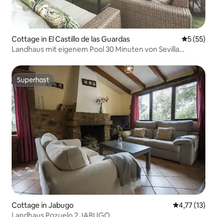
Cottage in El Castillo de las Guardas
Durchschn
5 (55)
Landhaus mit eigenem Pool 30 Minuten von Sevilla
entfernt
Superhost
Superhost
Cottage in Jabugo
Durchschnitt
4,77 (13)
Landhaus Pozuelo 2 JABUGO