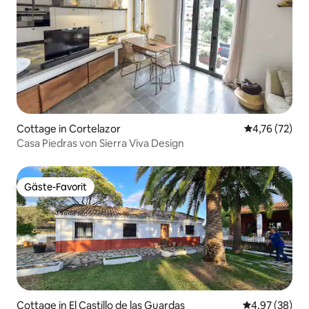
Cottage in Cortelazor
Durchschnitt
4,76 (72)
Casa Piedras von Sierra Viva Design
Gäste-Favorit
Gäste-Favorit
Cottage in El Castillo de las Guardas
Durchschnittl
4,97 (38)