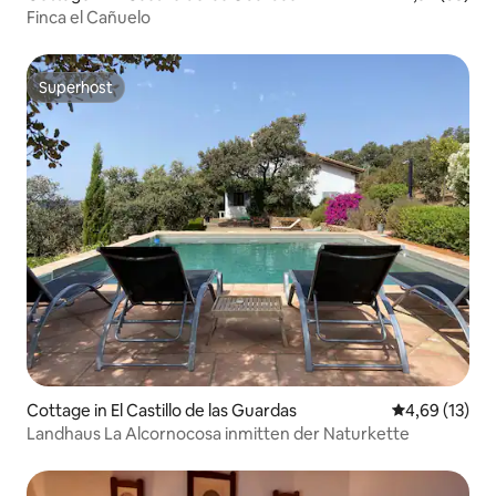
Finca el Cañuelo
Superhost
Superhost
Cottage in El Castillo de las Guardas
Durchschnitt
4,69 (13)
Landhaus La Alcornocosa inmitten der Naturkette