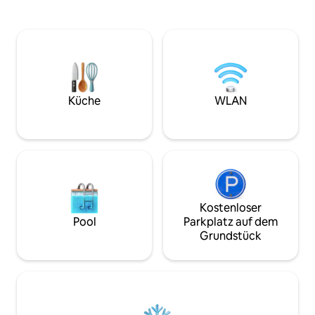
Ein idealer Ort, u
begehbaren Dusche. Wir bieten alle
genießen. Es ist ei
grundlegenden Annehmlichkeiten
Doppelschlafzimm
(Bettwäsche, Handtücher, schnelles
Klimaanlage. Das
WLAN, Shampoo usw.). Beobachte den
zudem über einen 
Sonnenuntergang von deiner großen,
Brennholz ist inbeg
aber privaten Terrasse mit 360°-Blick
ausgestattete Kü
über den umliegenden Naturpark.
und eine Toilette
Küche
WLAN
und eine Terrasse m
Kostenloser
Pool
Parkplatz auf dem
Grundstück