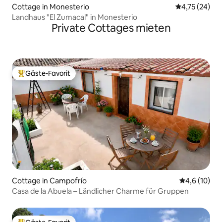
Cottage in Monesterio
Durchschnitt
4,75 (24)
Landhaus "El Zumacal" in Monesterio
Private Cottages mieten
Gäste-Favorit
Beliebter Gäste-Favorit.
Cottage in Campofrío
Durchschnit
4,6 (10)
Casa de la Abuela – Ländlicher Charme für Gruppen