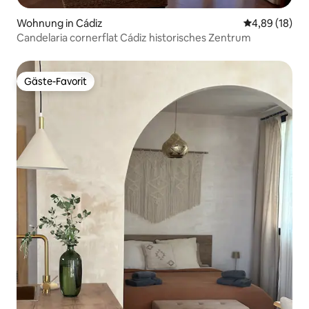
Wohnung in Cádiz
Durchschnitt
4,89 (18)
Candelaria cornerflat Cádiz historisches Zentrum
Gäste-Favorit
Gäste-Favorit