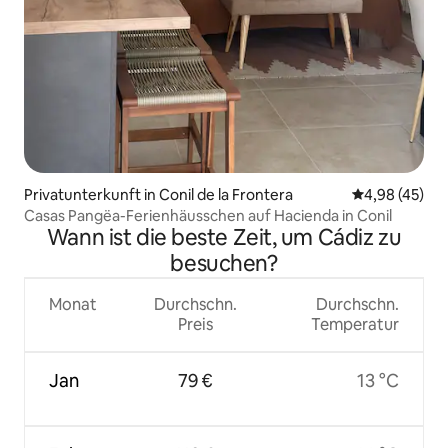
Privatunterkunft in Conil de la Frontera
Durchschnittl
4,98 (45)
Casas Pangëa-Ferienhäusschen auf Hacienda in Conil
Wann ist die beste Zeit, um Cádiz zu
besuchen?
Monat
Durchschn.
Durchschn.
Preis
Temperatur
Jan
79 €
13 °C