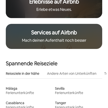
Erlebnisse auf Airbnb
Erlebe etwas Neues.
Services auf Airbnb
Mach deinen Aufenthalt noch besser
Spannende Reiseziele
Reiseziele in der Nähe
Andere Arten von Unterkünften
To
Málaga
Sevilla
Ferienunterkünfte
Ferienunterkünfte
Casablanca
Tanger
Ferienunterkünfte
Ferienunterkünfte