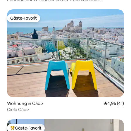
Gäste-Favorit
Gäste-Favorit
Wohnung in Cádiz
Durchschnitt
4,95 (41)
Cielo Cádiz
Gäste-Favorit
Beliebter Gäste-Favorit.