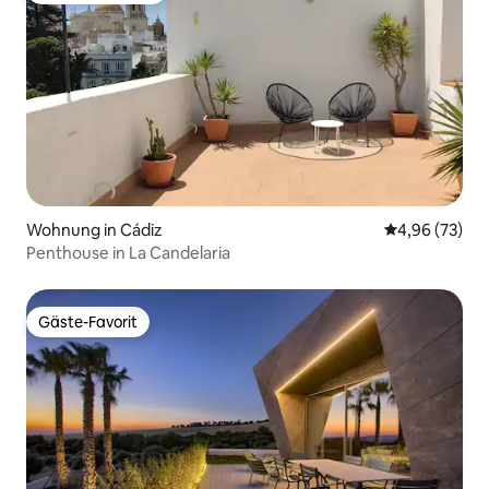
Wohnung in Cádiz
Durchschnittl
4,96 (73)
Penthouse in La Candelaria
Gäste-Favorit
Gäste-Favorit