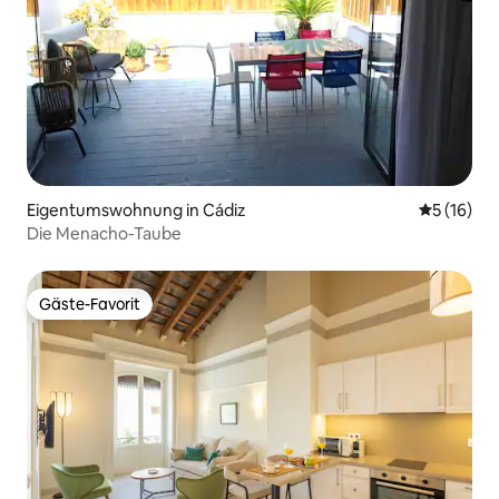
Eigentumswohnung in Cádiz
Durchschn
5 (16)
Die Menacho-Taube
Gäste-Favorit
Gäste-Favorit