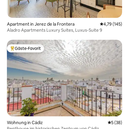
Apartment in Jerez de la Frontera
Durchschnittl
4,79 (145)
Aladro Apartments Luxury Suites, Luxus-Suite 9
Gäste-Favorit
Beliebter Gäste-Favorit.
Wohnung in Cádiz
Durchschni
5 (38)
Penthouse im historischen Zentrum von Cádiz.