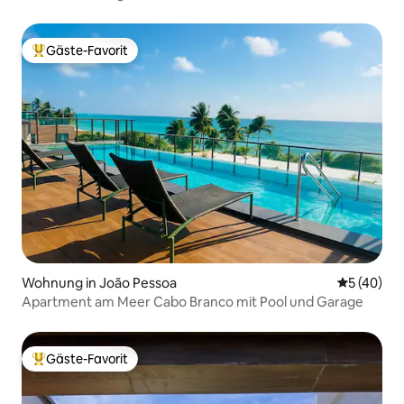
Gäste-Favorit
Beliebter Gäste-Favorit.
Wohnung in João Pessoa
Durchschni
5 (40)
Apartment am Meer Cabo Branco mit Pool und Garage
Gäste-Favorit
Beliebter Gäste-Favorit.