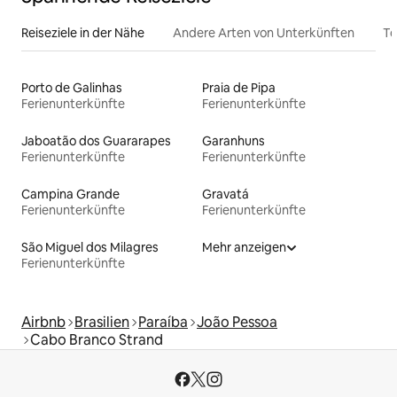
Reiseziele in der Nähe
Andere Arten von Unterkünften
To
Porto de Galinhas
Praia de Pipa
Ferienunterkünfte
Ferienunterkünfte
Jaboatão dos Guararapes
Garanhuns
Ferienunterkünfte
Ferienunterkünfte
Campina Grande
Gravatá
Ferienunterkünfte
Ferienunterkünfte
São Miguel dos Milagres
Mehr anzeigen
Ferienunterkünfte
Airbnb
Brasilien
Paraíba
João Pessoa
Cabo Branco Strand