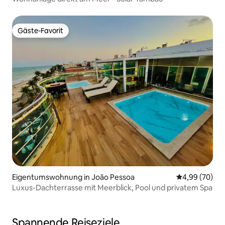
Gäste-Favorit
Gäste-Favorit
Eigentumswohnung in João Pessoa
Durchschnittl
4,99 (70)
Luxus-Dachterrasse mit Meerblick, Pool und privatem Spa
Spannende Reiseziele