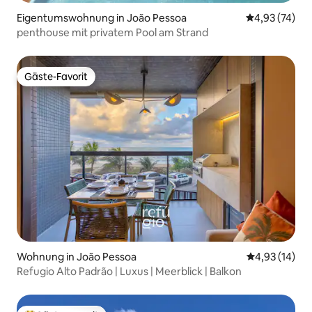
Eigentumswohnung in João Pessoa
Durchschnitt
4,93 (74)
penthouse mit privatem Pool am Strand
Gäste-Favorit
Gäste-Favorit
Wohnung in João Pessoa
Durchschnitt
4,93 (14)
Refugio Alto Padrão | Luxus | Meerblick | Balkon