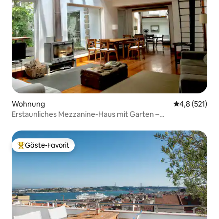
Wohnung
Durchschnitt
4,8 (521)
Erstaunliches Mezzanine-Haus mit Garten –
Stadtzentrum
Gäste-Favorit
Beliebter Gäste-Favorit.