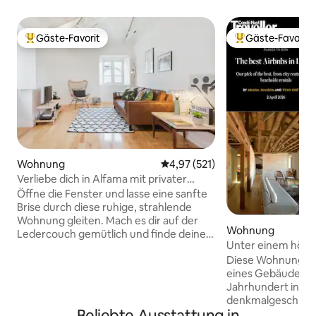
Gäste-Favorit
Gäste-Favorit
Beliebter Gäste-Favorit.
Beliebter Gäste-F
Wohnung
Durchschnittliche Bewertung: 4
4,97 (521)
Verliebe dich in Alfama mit privater
Terrasse
Öffne die Fenster und lasse eine sanfte
Brise durch diese ruhige, strahlende
Wohnung gleiten. Mach es dir auf der
Wohnung
Ledercouch gemütlich und finde deine
Unter einem hölz
Mitte inmitten moderner Einrichtung
Design-Wohnung 
Diese Wohnung im
und Gewölbedecken. Gehe auf die
eines Gebäudes a
romantische, rosafarbene Terrasse, um
Jahrhundert in Ba
bei Sonnenuntergang etwas zu trinken.
denkmalgeschützt
Dieses Apartment verfügt über einen
Beliebte Ausstattung in
einen modernen De
Internetdienst mit den folgenden