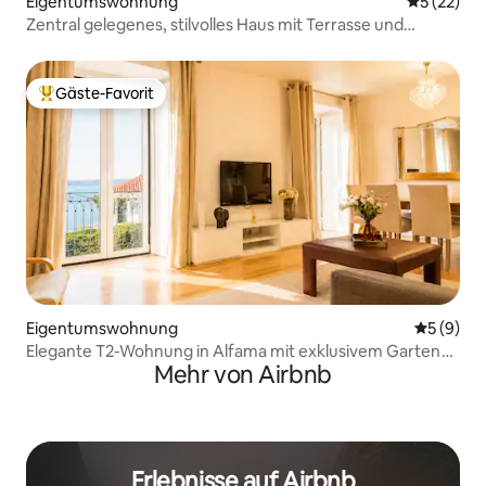
Eigentumswohnung
Durchschn
5 (22)
Zentral gelegenes, stilvolles Haus mit Terrasse und
Parkplatz
Gäste-Favorit
Beliebter Gäste-Favorit.
Eigentumswohnung
Durchschn
5 (9)
Elegante T2-Wohnung in Alfama mit exklusivem Garten
Mehr von Airbnb
und Blick auf den Tejo
Erlebnisse auf Airbnb