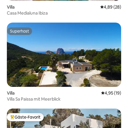
Villa
Durchschnittl
4,89 (28)
Casa Medialuna Ibiza
Superhost
Superhost
Villa
Durchschnitt
4,95 (19)
Villa Sa Paissa mit Meerblick
Gäste-Favorit
Beliebter Gäste-Favorit.