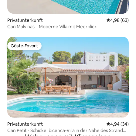
Privatunterkunft
Durchschnittl
4,98 (63)
Can Malvinas – Moderne Villa mit Meerblick
Gäste-Favorit
Gäste-Favorit
Privatunterkunft
Durchschnittl
4,94 (34)
Can Petit - Schicke Ibicenca-Villa in der Nähe des Strandes