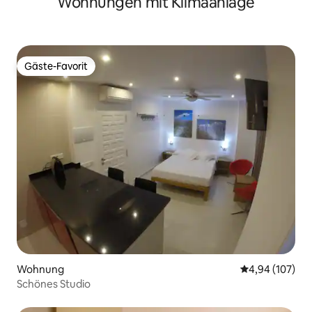
Wohnungen mit Klimaanlage
Olivera
Gäste-Favorit
Gäste-Favorit
Wohnung
Durchschnittli
4,94 (107)
Schönes Studio