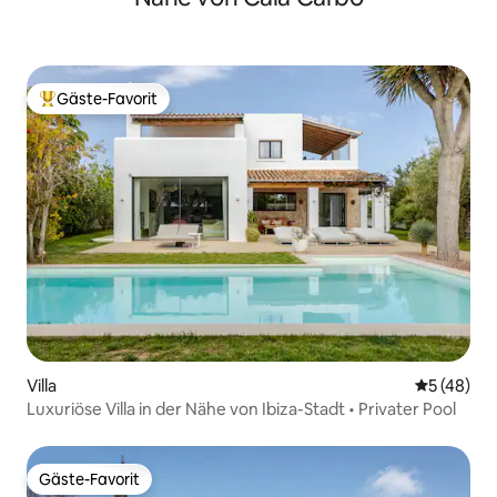
Gäste-Favorit
Beliebter Gäste-Favorit.
Villa
Durchschni
5 (48)
Luxuriöse Villa in der Nähe von Ibiza-Stadt • Privater Pool
Gäste-Favorit
Gäste-Favorit