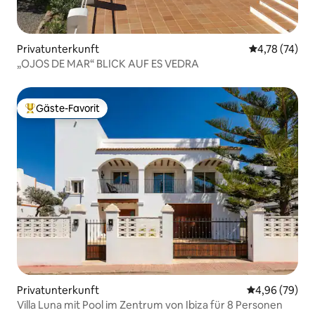
Privatunterkunft
Durchschnitt
4,78 (74)
„OJOS DE MAR“ BLICK AUF ES VEDRA
Gäste-Favorit
Beliebter Gäste-Favorit.
Privatunterkunft
Durchschnittl
4,96 (79)
Villa Luna mit Pool im Zentrum von Ibiza für 8 Personen