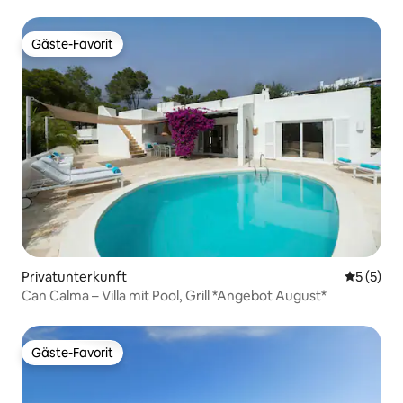
Gäste-Favorit
Gäste-Favorit
Privatunterkunft
Durchsch
5 (5)
Can Calma – Villa mit Pool, Grill *Angebot August*
Gäste-Favorit
Gäste-Favorit