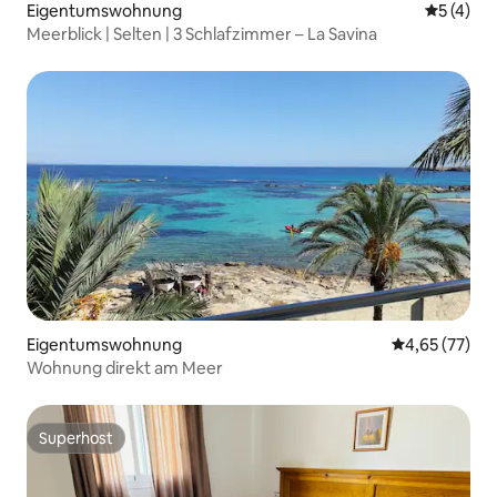
Eigentumswohnung
Durchsch
5 (4)
Meerblick | Selten | 3 Schlafzimmer – La Savina
Eigentumswohnung
Durchschnitt
4,65 (77)
Wohnung direkt am Meer
Superhost
Superhost