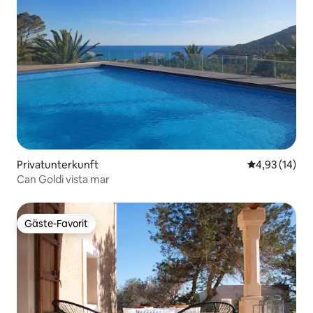
Privatunterkunft
Durchschnitt
4,93 (14)
Can Goldi vista mar
Gäste-Favorit
Gäste-Favorit