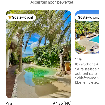
Aspekten hoch bewertet.
Gäste-Favorit
Gäste-Favorit
Beliebter Gäste-Favorit.
Gäste-Favorit
Villa
Ibiza Schöne 450 m
Meerblick in Es Cub
Sa Paissa ist ein 
authentisches Lan
Schlafzimmer auf 
Ebenen bietet, befindet 
² Land in einem P
wenige Gehminut
Cubells entfernt i
Haus mit Panorama
Villa
Durchschnittliche Bewertung: 4
4,86 (140)
genießen. Die Unter