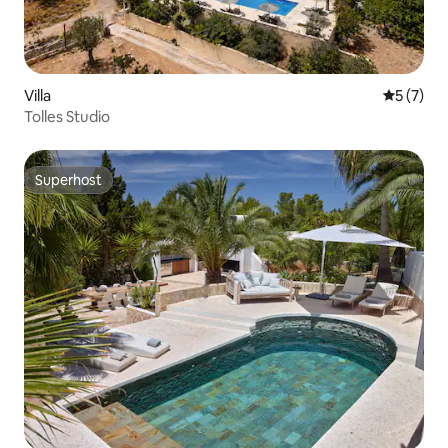
Villa
Durchsch
5 (7)
Tolles Studio
Superhost
Superhost