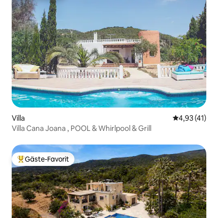
Villa
Durchschnitt
4,93 (41)
Villa Cana Joana , POOL & Whirlpool & Grill
Gäste-Favorit
Beliebter Gäste-Favorit.