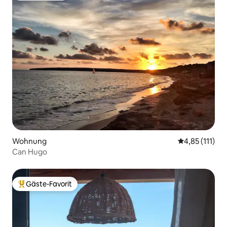
Wohnung
Durchschnittl
4,85 (111)
Can Hugo
Gäste-Favorit
Beliebter Gäste-Favorit.