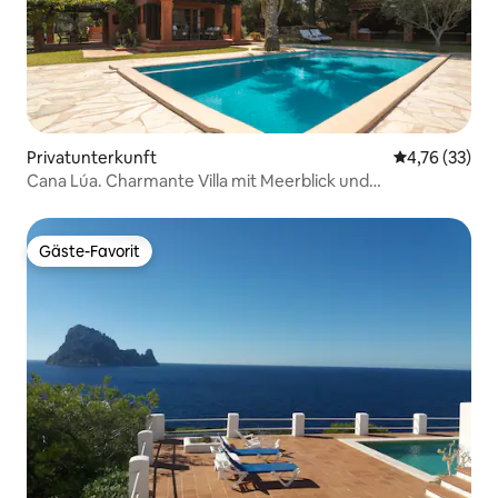
Privatunterkunft
Durchschnitt
4,76 (33)
Cana Lúa. Charmante Villa mit Meerblick und
Sonnenuntergang.
Gäste-Favorit
Gäste-Favorit