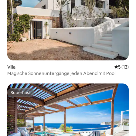
Villa
Durchschn
5 (13)
Magische Sonnenuntergänge jeden Abend mit Pool
Superhost
Superhost