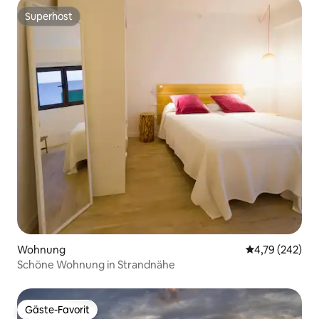
Superhost
Superhost
Wohnung
Durchschnittli
4,79 (242)
Schöne Wohnung in Strandnähe
Gäste-Favorit
Gäste-Favorit