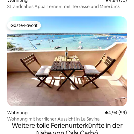
Wohnung
Durchschnittl
4,84 (75)
Strandnahes Appartement mit Terrasse und Meerblick
Gäste-Favorit
Gäste-Favorit
Wohnung
Durchschnittl
4,94 (99)
Wohnung mit herrlicher Aussicht in La Savina
Weitere tolle Ferienunterkünfte in der
Nähe von Cala Carbó