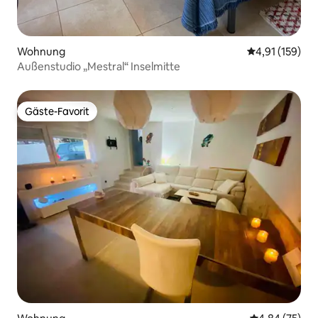
Wohnung
Durchschnittl
4,91 (159)
Außenstudio „Mestral“ Inselmitte
Gäste-Favorit
Gäste-Favorit