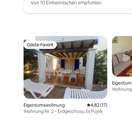
Von 10 Einheimischen empfohlen
Gäste-Favorit
Gäste-Favorit
Eigentu
Wohnung 
Eigentumswohnung
Durchschnittliche Be
4,82 (17)
Wohnung Nr. 2 – Erdgeschoss, Es Pujols