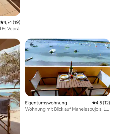
Durchschnittliche Bewertung: 4,74 von 5, 19 Bewertungen
4,74 (19)
d Es Vedrá
Eigentumswohnung
Durchschnittliche B
4,5 (12)
51 Bewertungen
Wohnung mit Blick auf Manelespujols, La
Savina