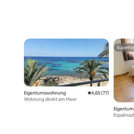
Superho
Superho
Eigentumswohnung
Durchschnittliche Bew
4,65 (77)
Wohnung direkt am Meer
Eigentu
Espalmad
Strand en