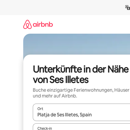
Zu
Inhalten
springen
Unterkünfte in der Nähe
von Ses Illetes
Buche einzigartige Ferienwohnungen, Häuser
und mehr auf Airbnb.
Ort
Wenn Ergebnisse verfügbar sind, navigiere mit d
Check-in