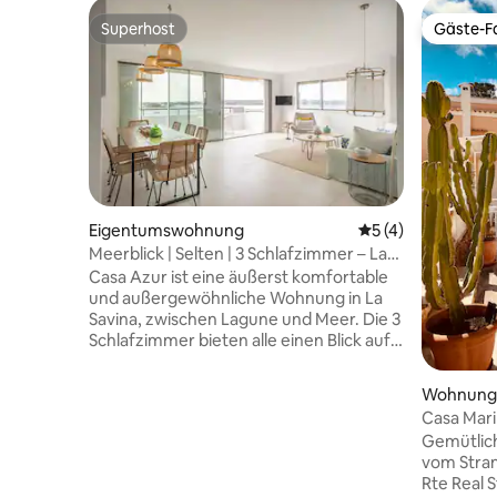
Superhost
Gäste-Fa
Superhost
Gäste-Fa
Eigentumswohnung
Durchschnittliche
5 (4)
Meerblick | Selten | 3 Schlafzimmer – La
Savina
Casa Azur ist eine äußerst komfortable
und außergewöhnliche Wohnung in La
Savina, zwischen Lagune und Meer. Die 3
Schlafzimmer bieten alle einen Blick auf
das Wasser und die Boote in einem
sanften Licht von Sonnenaufgang bis
Wohnung
Sonnenuntergang. Das Wohnzimmer
Casa Mar
blickt auf die Lagune Estany del Peix und
ET/7669
Gemütlich
das Meer, für Tage, die vom Horizont und
vom Stran
der Ruhe bestimmt werden. Die
Rte Real 
komfortable und komplett