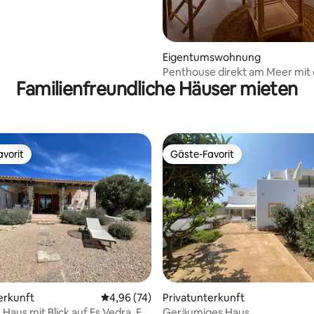
Eigentumswohnung
Penthouse direkt am Meer mit 
Familienfreundliche Häuser mieten
Terrasse Es Pujols
vorit
Gäste-Favorit
vorit
Gäste-Favorit
rtung: 4,97 von 5, 125 Bewertungen
erkunft
Durchschnittliche Bewertung: 4,96 von 5, 
4,96 (74)
Privatunterkunft
 Haus mit Blick auf Es Vedra. ET-
Geräumiges Haus