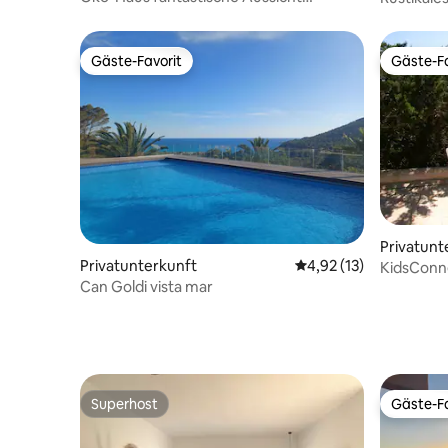
privilegierte Gegend
7093
Gäste-Favorit
Gäste-Fa
Gäste-Favorit
Gäste-Fa
Privatunt
Privatunterkunft
Durchschnittliche Be
4,92 (13)
KidsConne
Can Goldi vista mar
(Bung 10)
Superhost
Gäste-Fa
Superhost
Gäste-Fa