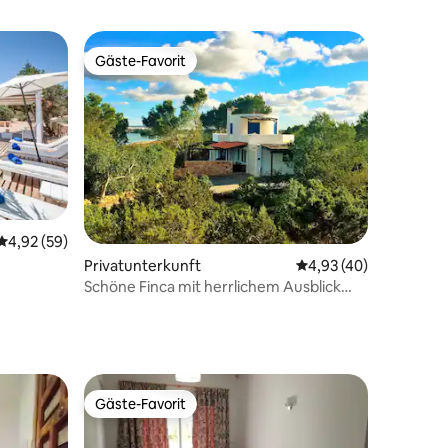
Gäste-Favorit
Gäste-Favorit
Durchschnittliche Bewertung: 4,92 von 5, 59 Bewertungen
4,92 (59)
24 Bewertungen
Privatunterkunft
Durchschnittliche Be
4,93 (40)
Schöne Finca mit herrlichem Ausblick
und Pool
Gäste-Favorit
Gäste-Favorit