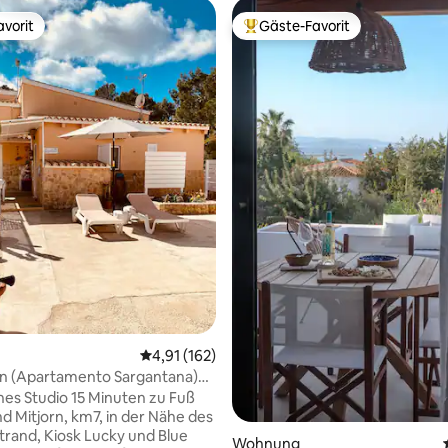
vorit
Gäste-Favorit
vorit
Beliebter Gäste-Favorit.
 Bewertung: 5 von 5, 4 Bewertungen
Durchschnittliche Bewertung: 4,91 von 5, 1
4,91 (162)
in (Apartamento Sargantana)
es Studio 15 Minuten zu Fuß
d Mitjorn, km7, in der Nähe des
Strand, Kiosk Lucky und Blue
Wohnung