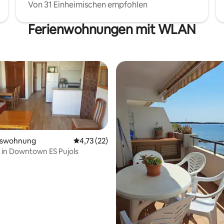
Von 31 Einheimischen empfohlen
Ferienwohnungen mit WLAN
mswohnung
Durchschnittliche Bewertung: 4,73 von 5, 
4,73 (22)
in Downtown ES Pujols
wertung: 4,82 von 5, 17 Bewertungen