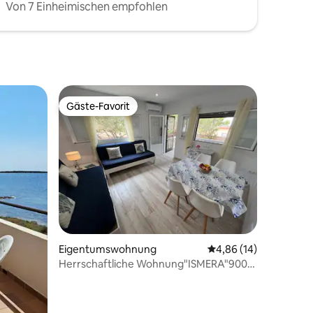
Von 7 Einheimischen empfohlen
Gäste-Favorit
Gäste-Favorit
22 Bewertungen
Eigentumswohnung
Durchschnittliche Be
4,86 (14)
Herrschaftliche Wohnung"ISMERA"900
m von Es Pujols