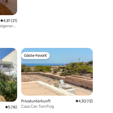
Durchschnittliche Bewertung: 4,81 von 5, 21 Bewertungen
4,81 (21)
eigener
Gäste-Favorit
Gäste-Favorit
Privatunterkunft
Durchschnittliche Be
4,92 (12)
Casa Can Toni Puig
74 Bewertungen
Durchschnittliche Bewertung: 5 von 5, 16 Bewertungen
5 (16)