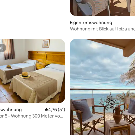
Eigentumswohnung
Wohnung mit Blick auf Ibiza un
st
st
ertung: 4,65 von 5, 77 Bewertungen
mswohnung
Durchschnittliche Bewertung: 4,76 von 5, 
4,76 (51)
or 5 - Wohnung 300 Meter vom
tfernt