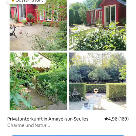
Gäste-Favorit
Beliebter Gäste-Favorit.
Privatunterkunft in Amayé-sur-Seulles
Durchschnittli
4,96 (169)
Charme und Natur...