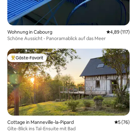
Wohnung in Cabourg
Durchschnittl
4,89 (117)
Schöne Aussicht - Panoramablick auf das Meer
Gäste-Favorit
Beliebter Gäste-Favorit.
Cottage in Manneville-la-Pipard
Durchschni
5 (76)
Gîte-Blick ins Tal-Ensuite mit Bad