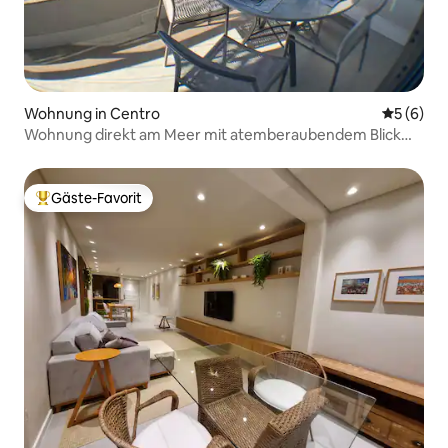
Wohnung in Centro
Durchschn
5 (6)
Wohnung direkt am Meer mit atemberaubendem Blick
auf den Strand
Gäste-Favorit
Beliebter Gäste-Favorit.