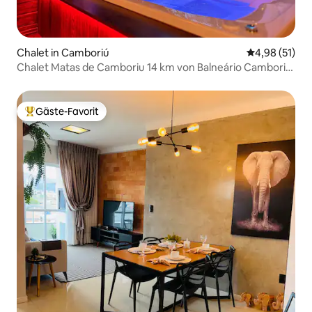
Chalet in Camboriú
Durchschnitt
4,98 (51)
Chalet Matas de Camboriu 14 km von Balneário Camboriú
entfernt
Gäste-Favorit
Beliebter Gäste-Favorit.