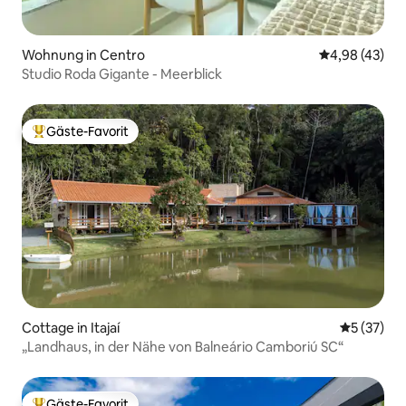
Wohnung in Centro
Durchschnittl
4,98 (43)
Studio Roda Gigante - Meerblick
Gäste-Favorit
Beliebter Gäste-Favorit.
Cottage in Itajaí
Durchschn
5 (37)
„Landhaus, in der Nähe von Balneário Camboriú SC“
Gäste-Favorit