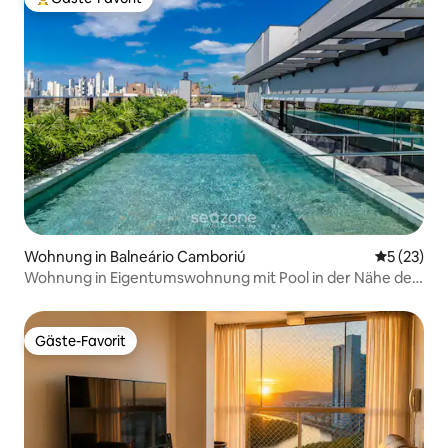
Beliebter Gäste-Favorit.
Wohnung in Balneário Camboriú
Durchschn
5 (23)
Wohnung in Eigentumswohnung mit Pool in der Nähe des
Einkaufszentrums TSO0601
Gäste-Favorit
Gäste-Favorit