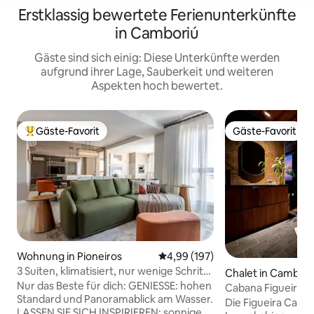
Erstklassig bewertete Ferienunterkünfte
in Camboriú
Gäste sind sich einig: Diese Unterkünfte werden
aufgrund ihrer Lage, Sauberkeit und weiteren
Aspekten hoch bewertet.
Gäste-Favorit
Gäste-Favorit
Beliebter Gäste-Favorit.
Gäste-Favorit
Wohnung in Pioneiros
Durchschnittliche Bewertung: 4
4,99 (197)
3 Suiten, klimatisiert, nur wenige Schritte
Chalet in Cambori
vom Strand/Riesenrad entfernt
Nur das Beste für dich: GENIESSE: hohen
Cabana Figueira
Standard und Panoramablick am Wasser.
Die Figueira Cabin
LASSEN SIE SICH INSPIRIEREN: sonnige,