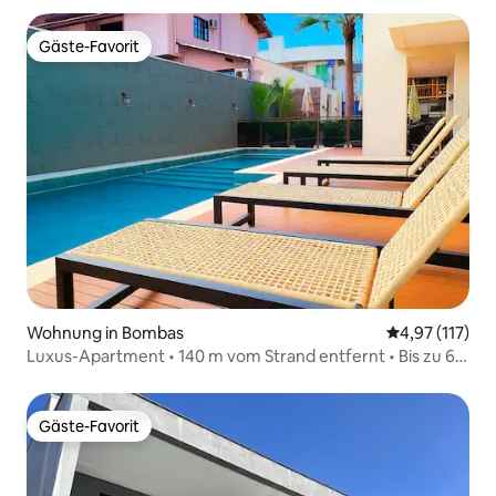
Gäste-Favorit
Gäste-Favorit
Wohnung in Bombas
Durchschnittl
4,97 (117)
Luxus-Apartment • 140 m vom Strand entfernt • Bis zu 6
Raten ohne Zinsen
Gäste-Favorit
Gäste-Favorit