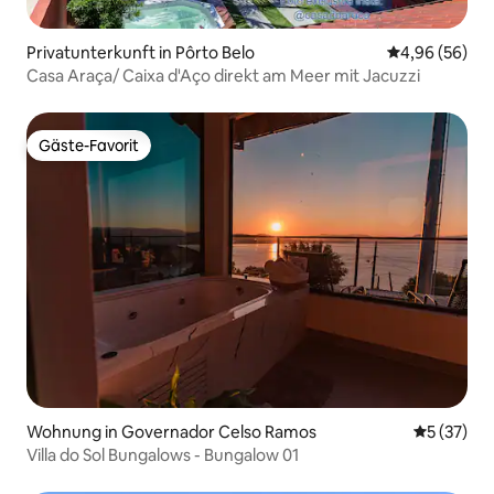
Privatunterkunft in Pôrto Belo
Durchschnittl
4,96 (56)
Casa Araça/ Caixa d'Aço direkt am Meer mit Jacuzzi
Gäste-Favorit
Gäste-Favorit
Wohnung in Governador Celso Ramos
Durchschn
5 (37)
Villa do Sol Bungalows - Bungalow 01