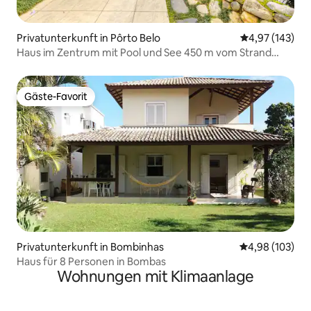
Privatunterkunft in Pôrto Belo
Durchschnittl
4,97 (143)
Haus im Zentrum mit Pool und See 450 m vom Strand
entfernt
Gäste-Favorit
Gäste-Favorit
Privatunterkunft in Bombinhas
Durchschnittli
4,98 (103)
Haus für 8 Personen in Bombas
Wohnungen mit Klimaanlage