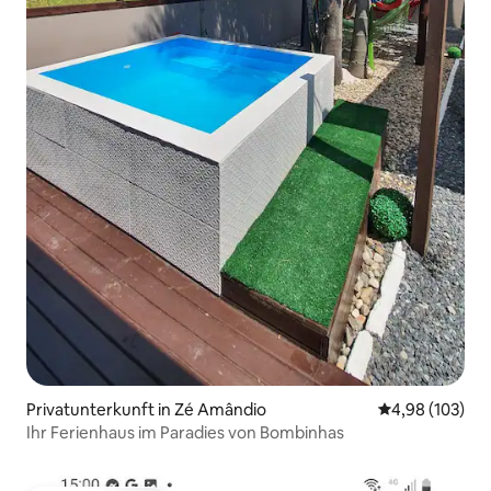
Privatunterkunft in Zé Amândio
Durchschnittli
4,98 (103)
Ihr Ferienhaus im Paradies von Bombinhas