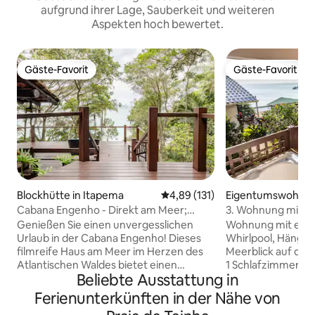
aufgrund ihrer Lage, Sauberkeit und weiteren
Aspekten hoch bewertet.
Gäste-Favorit
Gäste-Favorit
Gäste-Favorit
Gäste-Favorit
Blockhütte in Itapema
Durchschnittliche Bewertung: 4
4,89 (131)
Eigentumswohnun
binhas
Cabana Engenho - Direkt am Meer;
3. Wohnung mit Ja
Atemberaubende Aussicht
Morada do Ganso
Genießen Sie einen unvergesslichen
Wohnung mit eig
Urlaub in der Cabana Engenho! Dieses
Whirlpool, Hänge
filmreife Haus am Meer im Herzen des
Meerblick auf de
Atlantischen Waldes bietet einen
1 Schlafzimmer, vo
Beliebte Ausstattung in
atemberaubenden Blick auf die Bucht
Küche (Herd, Kühl
von Itapema bis Porto Belo, Zugang zum
Kaffeemaschine, 
Ferienunterkünften in der Nähe von
exklusiven Strand und absolute Ruhe. Es
Grundausstattung)