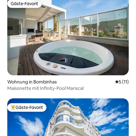
Gäste-Favorit
Gäste-Favorit
Wohnung in Bombinhas
Durchschn
5 (11)
Maisonette mit Infinity-Pool Mariscal
Gäste-Favorit
Beliebter Gäste-Favorit.