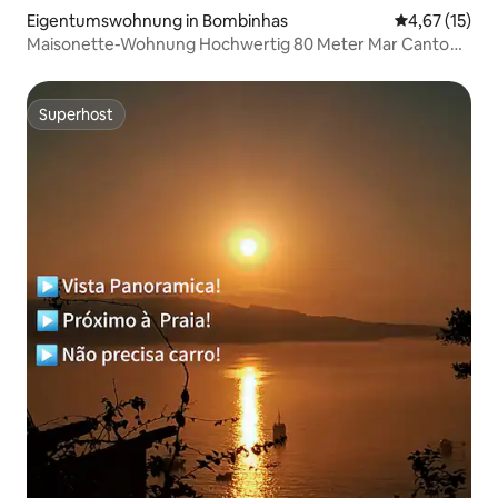
Eigentumswohnung in Bombinhas
Durchschnitt
4,67 (15)
Maisonette-Wohnung Hochwertig 80 Meter Mar Canto
Grande SC
Superhost
Superhost