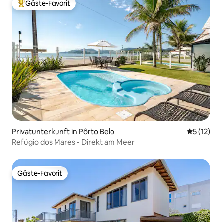
Gäste-Favorit
Beliebter Gäste-Favorit.
Privatunterkunft in Pôrto Belo
Durchschn
5 (12)
Refúgio dos Mares - Direkt am Meer
Gäste-Favorit
Gäste-Favorit