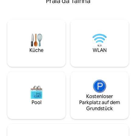
Praia da Tainha
besteht aus Teilen einer ehemaligen
im Wohnzimmer. Es
Zuckerrohr-Mühle und Glas und verfügt
Parkplatz. Das An
über eine große Holzterrasse mit Blick
eine große Terrass
auf das Meer und das erhaltene Atlantik-
einen Pool (gemein
Mata-Gebiet. Der perfekte Zufluchtsort
liegt in einer ruh
für Naturliebhaber und Menschen, die
in der Nähe der St
ihre Privatsphäre lieben. Buchen Sie jetzt
Lagoinha und Reti
und erleben Sie ein einzigartiges
Minuten zu Fuß). 
Erlebnis!
zu Fuß vom Zentr
Küche
WLAN
Kostenloser
Pool
Parkplatz auf dem
Grundstück