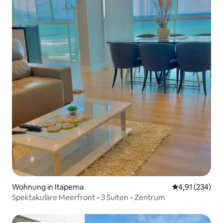
Wohnung in Itapema
Durchschnittl
4,91 (234)
Spektakuläre Meerfront • 3 Suiten • Zentrum