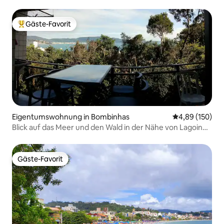
Gäste-Favorit
Beliebter Gäste-Favorit.
Eigentumswohnung in Bombinhas
Durchschnittli
4,89 (150)
Blick auf das Meer und den Wald in der Nähe von Lagoinha
und Sepultura
Gäste-Favorit
Gäste-Favorit