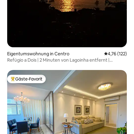
Eigentumswohnung in Centro
Durchschnittl
4,76 (122)
Refúgio a Dois | 2 Minuten von Lagoinha entfernt |
Meerblick
Gäste-Favorit
Beliebter Gäste-Favorit.