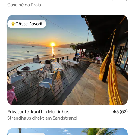
Casa pé na Praia
Gäste-Favorit
Beliebter Gäste-Favorit.
Privatunterkunft in Morrinhos
Durchschni
5 (62)
Strandhaus direkt am Sandstrand