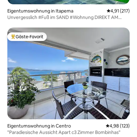
Eigentumswohnung in Itapema
Durchschnittl
4,91 (217)
Unvergesslich #Fuß im SAND #Wohnung DIREKT AM
MEER Itapema
Gäste-Favorit
Beliebter Gäste-Favorit.
Eigentumswohnung in Centro
Durchschnittl
4,98 (123)
"Paradiesische Aussicht Apart c3 Zimmer Bombinhas"