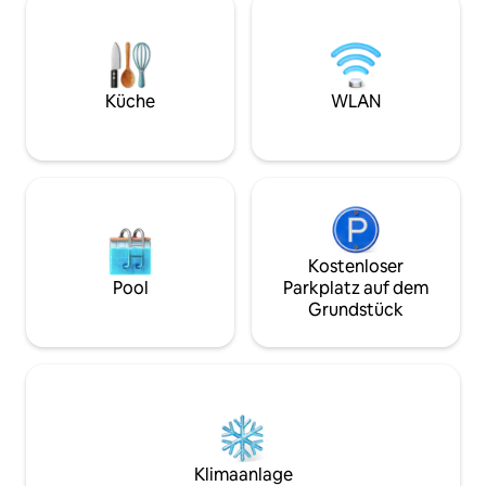
bewundern. Das Schlafzimmer mit
Toledo, das Teatr
Doppelbett und das Einzelschlafsofa im
Hafen. U-Bahn, St
Wohnbereich bieten Platz für bis zu 3
Aufzug von Chiaia
Personen. Mit Julius Studio ist Teil des
das historische Z
Trotula Charming House und bietet Platz
Inseln und die arc
Küche
WLAN
für bis zu 6 Personen.
zu erreichen.
Kostenloser
Pool
Parkplatz auf dem
Grundstück
Klimaanlage