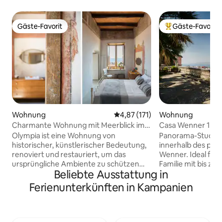
Gäste-Favorit
Gäste-Favorit
Gäste-Favorit
Beliebter Gäste-F
Wohnung
Durchschnittliche Bewertung: 
4,87 (171)
Wohnung
Charmante Wohnung mit Meerblick im
Casa Wenner 1 Na
historischen Zentrum
Chiaia
Olympia ist eine Wohnung von
Panorama-Studio i
historischer, künstlerischer Bedeutung,
innerhalb des priva
renoviert und restauriert, um das
Wenner. Ideal für 
ursprüngliche Ambiente zu schützen
Familie mit bis zu
Beliebte Ausstattung in
und zu verbessern. Die privilegierte und
Wenner 1 vereint, 
dominante Lage, in der Nähe der
zusammen zu finde
Ferienunterkünften in Kampanien
wichtigsten touristischen und
Ruhe, Grün und Bli
kulturellen Attraktionen der Altstadt,
wenigen Gehminut
ermöglicht es dir, die Amalfiküste und
Piazza del Plebisci
das Meer aus den breiten Fenstern zu
Strandpromenade, d