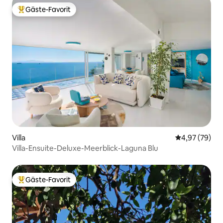
Gäste-Favorit
Beliebter Gäste-Favorit.
Villa
Durchschnittl
4,97 (79)
Villa-Ensuite-Deluxe-Meerblick-Laguna Blu
Gäste-Favorit
Beliebter Gäste-Favorit.