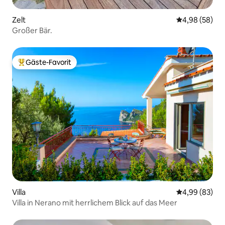
Zelt
Durchschnittl
4,98 (58)
Großer Bär.
Gäste-Favorit
Beliebter Gäste-Favorit.
Villa
Durchschnittl
4,99 (83)
Villa in Nerano mit herrlichem Blick auf das Meer