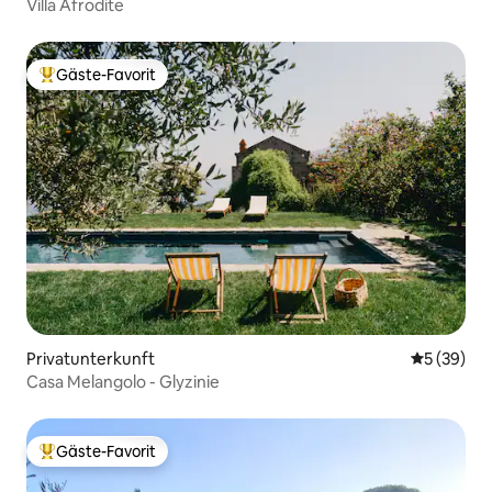
Villa Afrodite
Gäste-Favorit
Beliebter Gäste-Favorit.
Privatunterkunft
Durchschni
5 (39)
Casa Melangolo - Glyzinie
Gäste-Favorit
Beliebter Gäste-Favorit.