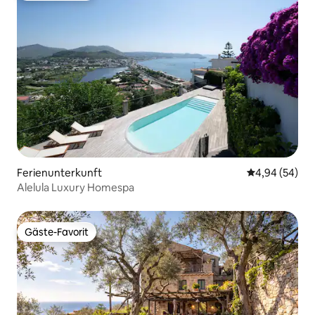
Ferienunterkunft
Durchschnittl
4,94 (54)
Alelula Luxury Homespa
Gäste-Favorit
Gäste-Favorit