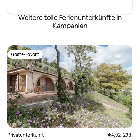
Weitere tolle Ferienunterkünfte in
Kampanien
Gäste-Favorit
Gäste-Favorit
Privatunterkunft
Durchschnittli
4,92 (293)