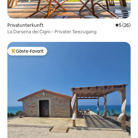
Privatunterkunft
Durchschni
5 (26)
La Darsena dei Cigni – Privater Seezugang
Gäste-Favorit
Beliebter Gäste-Favorit.