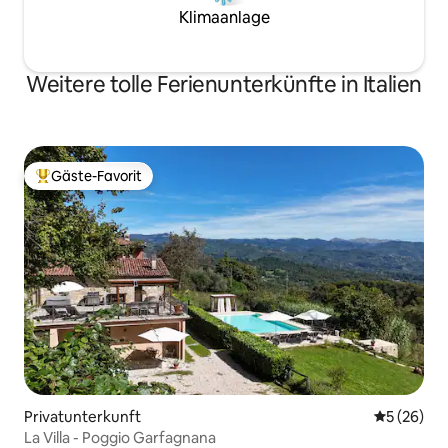
Klimaanlage
Weitere tolle Ferienunterkünfte in Italien
Gäste-Favorit
Beliebter Gäste-Favorit.
Privatunterkunft
Durchschni
5 (26)
La Villa - Poggio Garfagnana