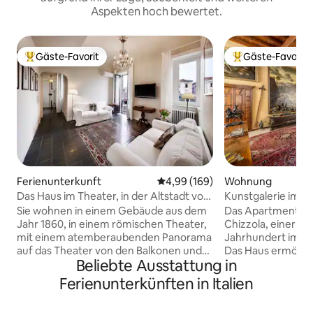
Aspekten hoch bewertet.
Gäste-Favorit
Gäste-Favorit
Beliebter Gäste-Favorit.
Beliebter Gäste-F
Ferienunterkunft
Durchschnittliche Bewertung: 4
4,99 (169)
Wohnung
Das Haus im Theater, in der Altstadt von
Kunstgalerie im Z
Catania.
Dogeshouse
Sie wohnen in einem Gebäude aus dem
Das Apartment bef
Jahr 1860, in einem römischen Theater,
Chizzola, einer Re
mit einem atemberaubenden Panorama
Jahrhundert im hi
auf das Theater von den Balkonen und
Das Haus ermöglic
Beliebte Ausstattung in
Fenstern des Hauses. Das Licht wird
angenehme Aufent
euch überraschen. Sie befinden sich im
Atmosphäre verga
Ferienunterkünften in Italien
historischen Zentrum der Stadt, mit den
verbringen. Die r
wichtigsten Sehenswürdigkeiten, die zu
bieten die Möglich