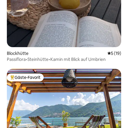
Blockhütte
Durchschn
5 (19)
Passiflora•Steinhütte•Kamin mit Blick auf Umbrien
Gäste-Favorit
Beliebter Gäste-Favorit.