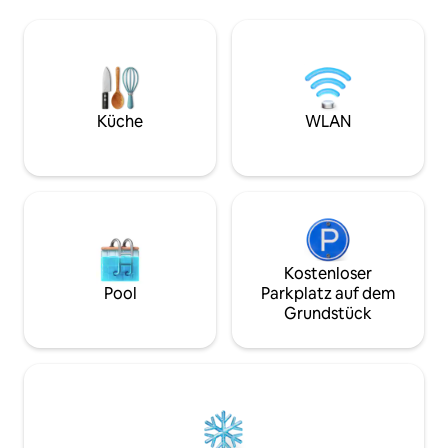
Fuß besichtigt werden können. Der
„Business-Lounge
Ätna-Vulkanpark ist weniger als eine
sowohl für Meeting
Stunde entfernt. Vielen Dank an alle
Videoanrufe. Das 
unsere Gäste, die mit ihren
wenige Schritte v
Bewertungen unsere Unterkunft
historischem und 
bestmöglich präsentieren. Wenn Sie sich
Interesse wie dem
für dieses Haus entscheiden, werden Sie
Sociale, Pinacote
Küche
WLAN
glücklich sein und wir mit Ihnen.
Giulia und dem Do
Kostenloser
Pool
Parkplatz auf dem
Grundstück