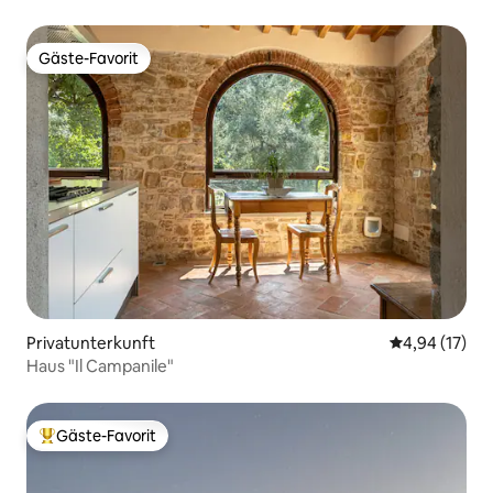
Gäste-Favorit
Gäste-Favorit
Privatunterkunft
Durchschnitt
4,94 (17)
Haus "Il Campanile"
Gäste-Favorit
Beliebter Gäste-Favorit.