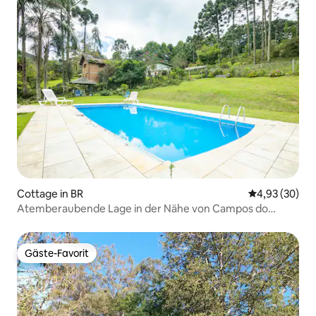
Cottage in BR
Durchschnittl
4,93 (30)
Atemberaubende Lage in der Nähe von Campos do
Jordão
Gäste-Favorit
Gäste-Favorit