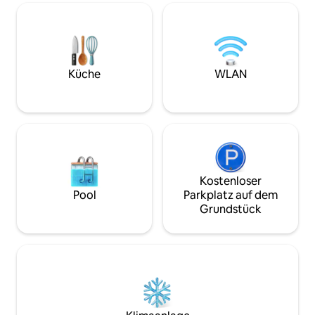
stellen wir Brennh
verwendet wurde und es ist eines der
Verfügung. Es befi
Dinge, die ich an diesem Refugium in der
der Wohnanlage Re
Natur am meisten mag!
mit 24-Stunden-Re
Haustier einer fr
nach vorheriger A
Küche
WLAN
Kostenloser
Pool
Parkplatz auf dem
Grundstück