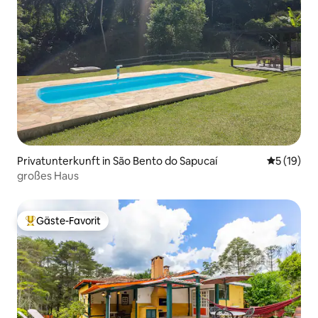
Privatunterkunft in São Bento do Sapucaí
Durchschn
5 (19)
großes Haus
Gäste-Favorit
Beliebter Gäste-Favorit.