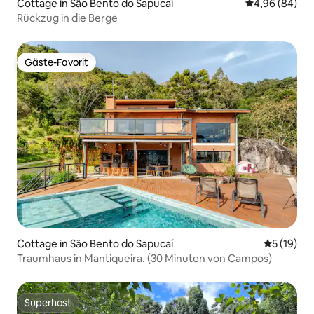
Cottage in São Bento do Sapucaí
Durchschnittl
4,96 (84)
Rückzug in die Berge
Gäste-Favorit
Gäste-Favorit
Cottage in São Bento do Sapucaí
Durchschn
5 (19)
Traumhaus in Mantiqueira. (30 Minuten von Campos)
Superhost
Superhost