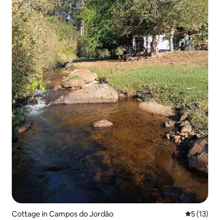
Cottage in Campos do Jordão
Durchschn
5 (13)