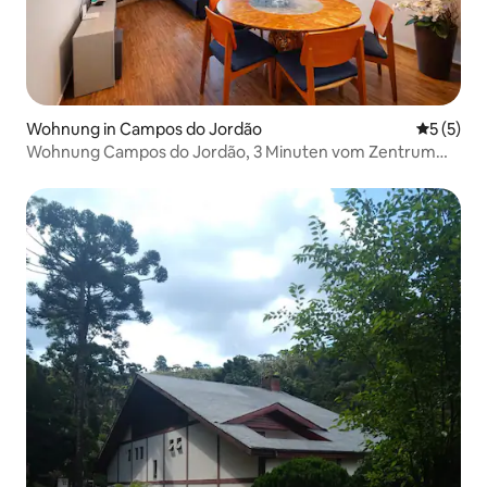
Wohnung in Campos do Jordão
Durchsch
5 (5)
Wohnung Campos do Jordão, 3 Minuten vom Zentrum
von Capivari entfernt