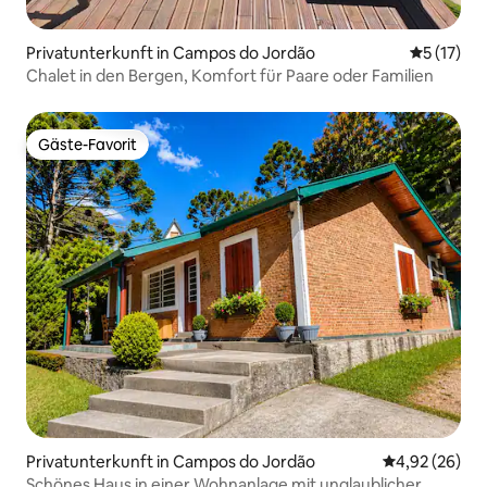
Privatunterkunft in Campos do Jordão
Durchschn
5 (17)
Chalet in den Bergen, Komfort für Paare oder Familien
Gäste-Favorit
Gäste-Favorit
Privatunterkunft in Campos do Jordão
Durchschnittl
4,92 (26)
Schönes Haus in einer Wohnanlage mit unglaublicher