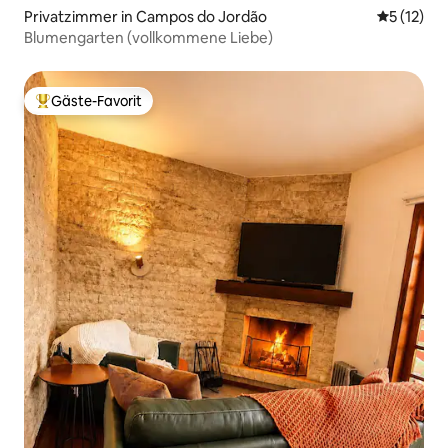
Privatzimmer in Campos do Jordão
Durchschn
5 (12)
Blumengarten (vollkommene Liebe)
Gäste-Favorit
Beliebter Gäste-Favorit.