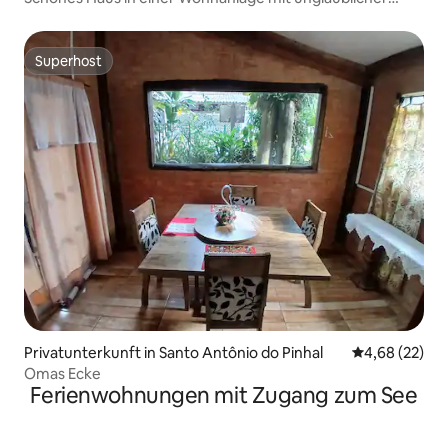
Aussicht
Superhost
Superhost
Privatunterkunft in Santo Antônio do Pinhal
Durchschnittl
4,68 (22)
Omas Ecke
Ferienwohnungen mit Zugang zum See