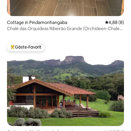
Cottage in Pindamonhangaba
Durchschnitt
4,88 (8)
Chalé das Orquídeas Ribeirão Grande (Orchideen-Chalet
Ribeirão Grande)
Gäste-Favorit
Beliebter Gäste-Favorit.