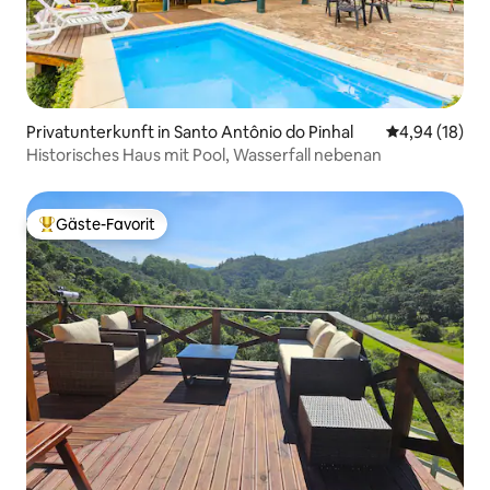
Privatunterkunft in Santo Antônio do Pinhal
Durchschnitt
4,94 (18)
Historisches Haus mit Pool, Wasserfall nebenan
Gäste-Favorit
Beliebter Gäste-Favorit.