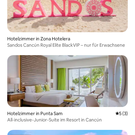
Hotelzimmer in Zona Hotelera
Sandos Cancún Royal Elite BlackVIP – nur für Erwachsene
Hotelzimmer in Punta Sam
Durchsch
5 (3)
All-inclusive-Junior-Suite im Resort in Cancún