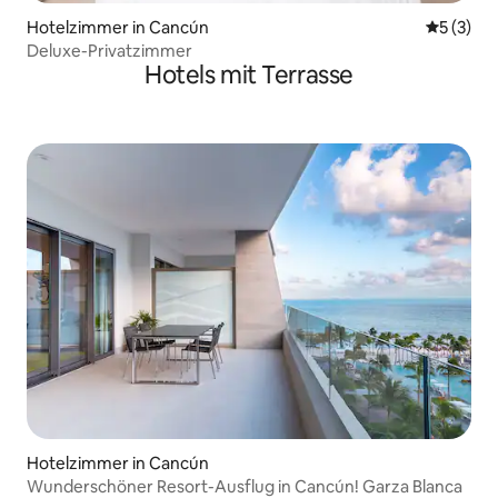
Hotelzimmer in Cancún
Durchsch
5 (3)
Deluxe-Privatzimmer
Hotels mit Terrasse
Hotelzimmer in Cancún
Wunderschöner Resort-Ausflug in Cancún! Garza Blanca