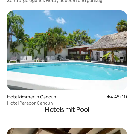
Zentral gelegenes Hotel, bequem und günstig
Hotelzimmer in Cancún
Durchschnitt
4,45 (11)
Hotel Parador Cancún
Hotels mit Pool