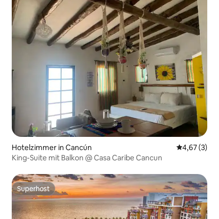
Hotelzimmer in Cancún
Durchschnit
4,67 (3)
King-Suite mit Balkon @ Casa Caribe Cancun
Superhost
Superhost