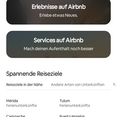
Erlebnisse auf Airbnb
Erlebe etwas Neues.
Services auf Airbnb
Mach deinen Aufenthalt noch besser
Spannende Reiseziele
Reiseziele in der Nähe
Andere Arten von Unterkünften
To
Mérida
Tulum
Ferienunterkünfte
Ferienunterkünfte
Campeche
Puerto Morelos