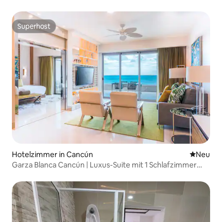
Superhost
Superhost
Hotelzimmer in Cancún
Neue Unt
Neu
Garza Blanca Cancún | Luxus-Suite mit 1 Schlafzimmer
und Meerblick