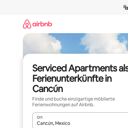
Zu
Inhalten
springen
Serviced Apartments al
Ferienunterkünfte in
Cancún
Finde und buche einzigartige möblierte
Ferienwohnungen auf Airbnb.
Ort
Wenn Ergebnisse verfügbar sind, navigiere mit d