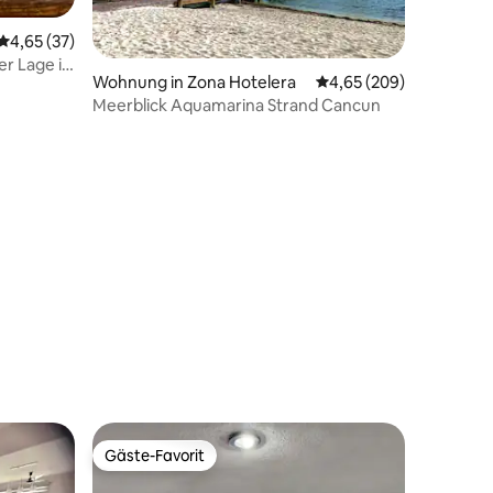
Durchschnittliche Bewertung: 4,65 von 5, 37 Bewertungen
4,65 (37)
er Lage in
Wohnung in Zona Hotelera
Durchschnittliche Bew
4,65 (209)
Meerblick Aquamarina Strand Cancun
61 Bewertungen
Gäste-Favorit
Gäste-Favorit