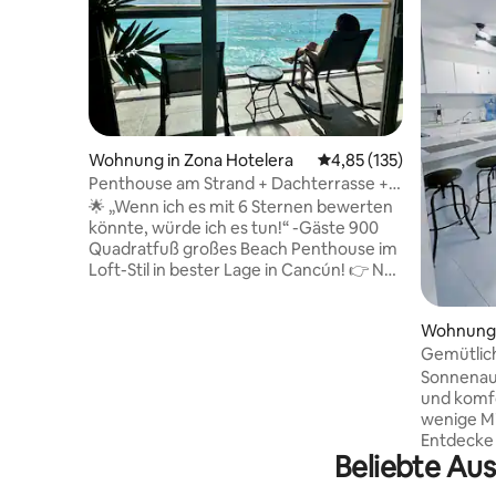
Wohnung in Zona Hotelera
Durchschnittliche Bewe
4,85 (135)
Penthouse am Strand + Dachterrasse +
beste Aussicht + Reinigung
🌟 „Wenn ich es mit 6 Sternen bewerten
könnte, würde ich es tun!“ -Gäste 900
Quadratfuß großes Beach Penthouse im
Loft-Stil in bester Lage in Cancún! 👉 Nur
wenige Schritte vom Sandstrand
entfernt 👉 2 Zimmer mit 3 Betten
Wohnung 
(Kingsize-Bett, Queensize-Bett,
Gemütlich
Schlafsofa), 👉 2 private Balkone
Fuß vom 
(privater Dachbalkon) 👉 2 voll
Sonnenauf
ausgestattete Badezimmer (mit Bidet-
und komfo
Schlauch) 👉 Voll ausgestattete Küche
wenige Mi
👉 Smart-TV, Netflix, WLAN (nicht
Entdecke
Beliebte Au
schnell) 👉 Ein Reinigungsservice an
Cancún mi
jedem zweiten Tag ist inbegriffen 👉
Die Unter