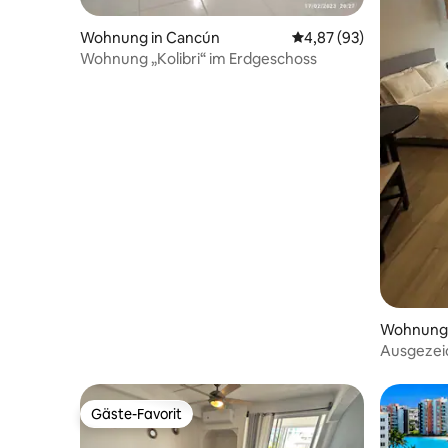
Wohnung in Cancún
Durchschnittliche Bew
4,87 (93)
Wohnung „Kolibri“ im Erdgeschoss
Wohnung 
Ausgezei
Gäste-Favorit
Gäste-Favorit