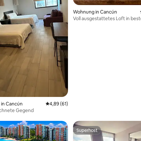
ertung: 4,87 von 5, 93 Bewertungen
Wohnung in Cancún
Voll ausgestattetes Loft in best
Cancún
in Cancún
Durchschnittliche Bewertung: 4,89 von 5, 
4,89 (61)
chnete Gegend
Superhost
Superhost