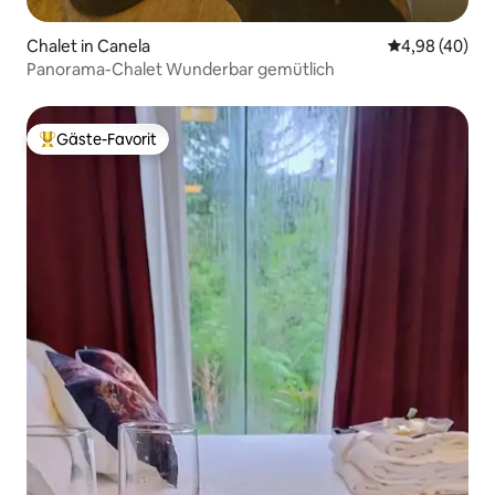
Chalet in Canela
Durchschnittl
4,98 (40)
Panorama-Chalet Wunderbar gemütlich
Gäste-Favorit
Beliebter Gäste-Favorit.