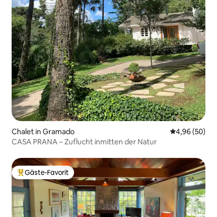
Chalet in Gramado
Durchschnittl
4,96 (50)
CASA PRANA – Zuflucht inmitten der Natur
Gäste-Favorit
Beliebter Gäste-Favorit.