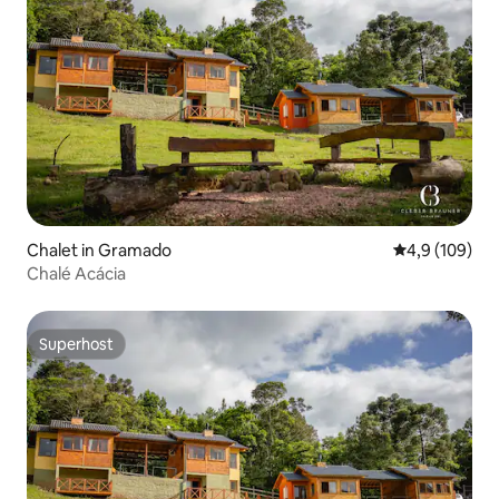
Chalet in Gramado
Durchschnitt
4,9 (109)
Chalé Acácia
Superhost
Superhost