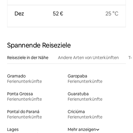
Dez
52 €
25 °C
Spannende Reiseziele
Reiseziele in der Nähe
Andere Arten von Unterkünften
To
Gramado
Garopaba
Ferienunterkünfte
Ferienunterkünfte
Ponta Grossa
Guaratuba
Ferienunterkünfte
Ferienunterkünfte
Pontal do Paraná
Criciúma
Ferienunterkünfte
Ferienunterkünfte
Lages
Mehr anzeigen