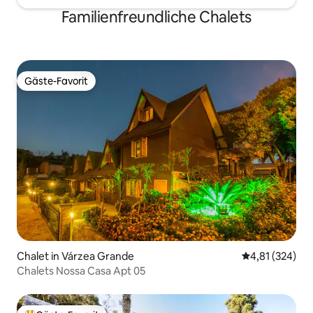
Familienfreundliche Chalets
Gäste-Favorit
Gäste-Favorit
Chalet in Várzea Grande
Durchschnittl
4,81 (324)
Chalets Nossa Casa Apt 05