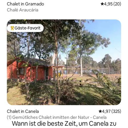
Chalet in Gramado
Durchschnittl
4,95 (20)
Chalé Araucária
Gäste-Favorit
Beliebter Gäste-Favorit.
Chalet in Canela
Durchschnittli
4,97 (325)
(1) Gemütliches Chalet inmitten der Natur - Canela
Wann ist die beste Zeit, um Canela zu