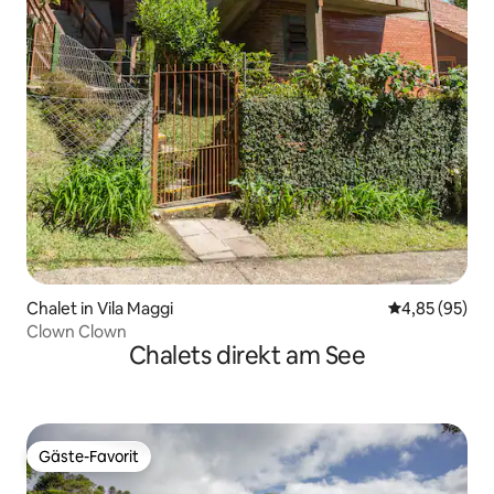
Chalet in Vila Maggi
Durchschnittl
4,85 (95)
Clown Clown
Chalets direkt am See
Gäste-Favorit
Gäste-Favorit