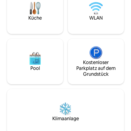
Ferienhaus zur Miete auf dem
Küche, Kaffeeeck
Grundstück, immer blumig und duftend.
Badezimmer. Wir 
Vom Portal Melhores Destinos als eine
und Handtücher z
der besten Airbnb-Unterkünfte in der
stellen kein Brenn
Küche
WLAN
Region ausgewählt. Nur 14 km von der
Nur 1 Parkplatz fü
Innenstadt von Gramado entfernt. 🌿✨
Kostenloser
Pool
Parkplatz auf dem
Grundstück
Klimaanlage