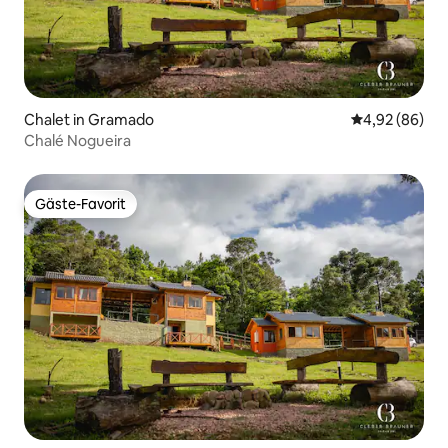
Chalet in Gramado
Durchschnittl
4,92 (86)
Chalé Nogueira
Gäste-Favorit
Gäste-Favorit