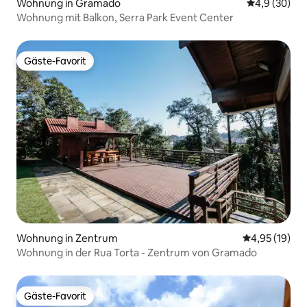
Wohnung in Gramado
Durchschnitt
4,9 (30)
Wohnung mit Balkon, Serra Park Event Center
Gäste-Favorit
Gäste-Favorit
Wohnung in Zentrum
Durchschnitt
4,95 (19)
Wohnung in der Rua Torta - Zentrum von Gramado
Gäste-Favorit
Gäste-Favorit