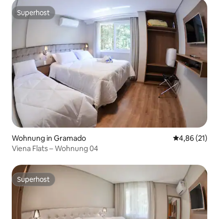
Superhost
Superhost
Wohnung in Gramado
Durchschnitt
4,86 (21)
Viena Flats – Wohnung 04
Superhost
Superhost