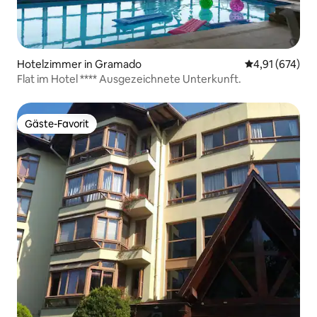
Hotelzimmer in Gramado
Durchschnittl
4,91 (674)
Flat im Hotel **** Ausgezeichnete Unterkunft.
Gäste-Favorit
Gäste-Favorit