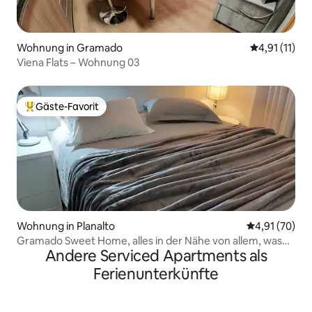
Wohnung in Gramado
Durchschnitt
4,91 (11)
Viena Flats – Wohnung 03
Gäste-Favorit
Beliebter Gäste-Favorit.
Wohnung in Planalto
Durchschnitt
4,91 (70)
Gramado Sweet Home, alles in der Nähe von allem, was
Andere Serviced Apartments als
schön ist!
Ferienunterkünfte