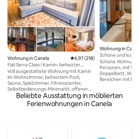
Wohnung in Canel
Schöne und komfo
Wohnung in Canela
Durchschnittliche Bewertung: 4
4,97 (218)
Village
Schöne Wohnung/Su
Flat Serra Class | Kamin• beheizter
Personen, mit Sch
Pool•Sauna
Voll ausgestattete Wohnung mit Kamin
Doppelbett, Wohn
im Wohnzimmer, beheiztem Pool,
Bereichen mit Esst
Sauna, Spielzimmer, Fitnesscenter,
Zusatzbett, Kamin
Selbstbedienungs-Minimarkt, offener
ausgestatteter K
Beliebte Ausstattung in möblierten
Gourmetküche, Klimaanlage mit Heiz-
verfügt über ein
und Kühlfunktion (Schlafzimmer und
Ferienwohnungen in Canela
und eine Badewanne Schlafzimme
Wohnzimmer), Queensize-Bett und
Wohnzimmer haben
täglicher Zimmerreinigung. Ruhige
auf den Araukarie
Gegend, 700 m von der Kathedrale
Entspannen mit de
Pedra de Canela entfernt (berühmtes
liegt in Cond Laje 
Wahrzeichen / Zentrum von Canela). Sie
externen Einrichtu
befindet sich in einer bewaldeten
Tennisplätzen und