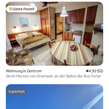
Gäste-Favorit
Beliebter Gäste-Favorit.
Wohnung in Zentrum
Durchschnitt
4,92 (52)
Sie im Herzen von Gramado: an der Spitze der Rua Torta!
Superhost
Superhost