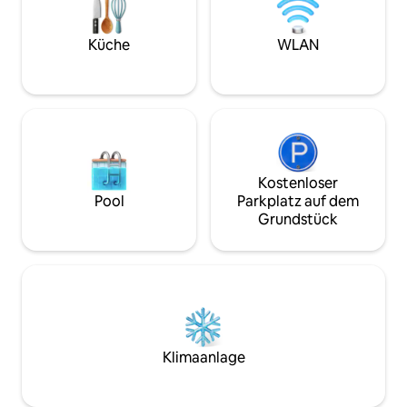
Wohnstraße, von der aus Cafés,
Freien. Hotelservi
Restaurants und Geschäfte leicht zu
Wechsel der Bett
erreichen sind. Frühstücksservice
Küche
WLAN
Küchentücher
(gegen Gebühr) wird in die Wohnung
geliefert. Tiefgaragenplatz auf
rotierender Basis, im Tagespreis
inbegriffen.
Kostenloser
Pool
Parkplatz auf dem
Grundstück
Klimaanlage