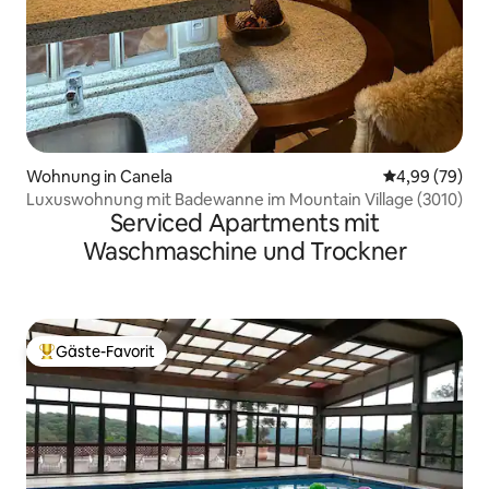
Wohnung in Canela
Durchschnittl
4,99 (79)
Luxuswohnung mit Badewanne im Mountain Village (3010)
Serviced Apartments mit
Waschmaschine und Trockner
Gäste-Favorit
Beliebter Gäste-Favorit.