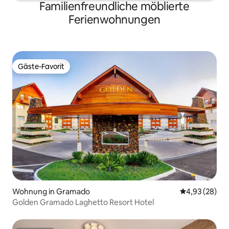
Familienfreundliche möblierte
Ferienwohnungen
Gäste-Favorit
Gäste-Favorit
Wohnung in Gramado
Durchschnittl
4,93 (28)
Golden Gramado Laghetto Resort Hotel