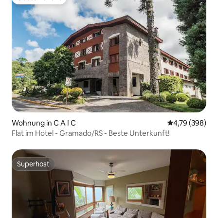
Gäste-Favorit
Wohnung in C A I C
Durchschnittli
4,79 (398)
Flat im Hotel - Gramado/RS - Beste Unterkunft!
Superhost
Superhost