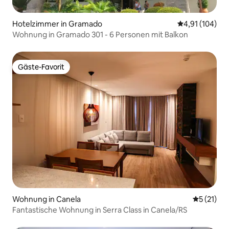
Hotelzimmer in Gramado
Durchschnittl
4,91 (104)
Wohnung in Gramado 301 - 6 Personen mit Balkon
Gäste-Favorit
Gäste-Favorit
Wohnung in Canela
Durchschn
5 (21)
Fantastische Wohnung in Serra Class in Canela/RS