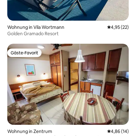
Wohnung in Vila Wortmann
Durchschnitt
4,95 (22)
Golden Gramado Resort
Gäste-Favorit
Gäste-Favorit
Wohnung in Zentrum
Durchschnitt
4,86 (14)