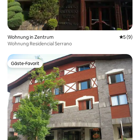
Wohnung in Zentrum
Durchschn
5 (9)
Wohnung Residencial Serrano
Gäste-Favorit
Gäste-Favorit