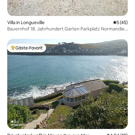
Villa in Longueville
Durchschn
5 (45)
Bauernhof 18. Jahrhundert Garten Parkplatz Normandie
Strand
Gäste-Favorit
Beliebter Gäste-Favorit.