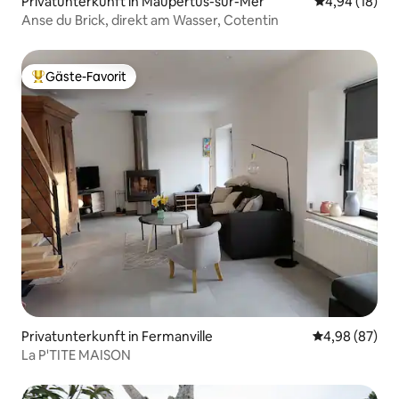
Privatunterkunft in Maupertus-sur-Mer
Durchschnitt
4,94 (18)
Anse du Brick, direkt am Wasser, Cotentin
Gäste-Favorit
Beliebter Gäste-Favorit.
Privatunterkunft in Fermanville
Durchschnittl
4,98 (87)
La P'TITE MAISON