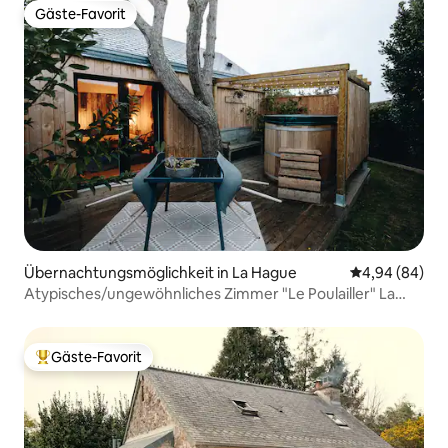
Gäste-Favorit
Gäste-Favorit
Übernachtungsmöglichkeit in La Hague
Durchschnittl
4,94 (84)
Atypisches/ungewöhnliches Zimmer "Le Poulailler" La
Hague
Gäste-Favorit
Beliebter Gäste-Favorit.