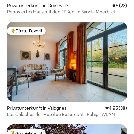
Privatunterkunft in Quinéville
Durchschn
5 (23)
Renoviertes Haus mit den Füßen im Sand – Meerblick
Gäste-Favorit
Beliebter Gäste-Favorit.
Privatunterkunft in Valognes
Durchschnittl
4,95 (38)
Les Calèches de l'Hôtel de Beaumont · Ruhig · WLAN
Gäste-Favorit