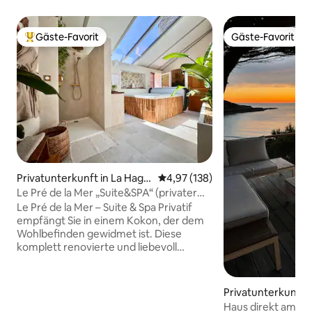
Gäste-Favorit
Gäste-Favorit
Beliebter Gäste-Favorit.
Gäste-Favorit
Privatunterkunft in La Hagu
Durchschnittliche Bewertung: 4
4,97 (138)
e
Le Pré de la Mer „Suite&SPA“ (privater
Whirlpool)
Le Pré de la Mer – Suite & Spa Privatif
empfängt Sie in einem Kokon, der dem
Wohlbefinden gewidmet ist. Diese
komplett renovierte und liebevoll
eingerichtete Suite ist ideal für eine
erholsame Auszeit zu zweit. Lassen Sie
sich vom Whirlpool mit 2 Liegeplätzen
Privatunterkunft 
und seinen zahlreichen Massagedüsen
lle
Haus direkt am M