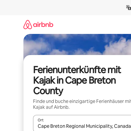
Zu
Inhalten
springen
Ferienunterkünfte mit
Kajak in Cape Breton
County
Finde und buche einzigartige Ferienhäuser mi
Kajak auf Airbnb.
Ort
Wenn Ergebnisse verfügbar sind, navigiere mit d