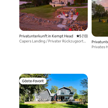
Privatunterkunft in Kempt Head
Durchschnittliche
5 (13)
Capers Landing / Privater Rückzugsort
Privatunt
mit 6 Betten am Wasser
y
Privates 
Anlegeste
Gäste-Favorit
Gäste-Favorit