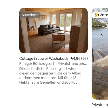
Superhost
Gäste
Superhost
Beliebte
Cottage in Lower Washabuck
Durchschnittliche Bew
4,96 (56)
Ruhiger Rückzugsort – Privatstrand am
Bras D’Or Lake
Dieser ländliche Rückzugsort wird
diejenigen begeistern, die dem Alltag
entkommen möchten. Mit über 13
Hektar zum Genießen und 200 Fuß
Kiesstrand mit Blick auf die malerische
Stadt Baddeck. Dieses Haus mit 2
Schlafzimmern und 1,5 Bädern mit
warmem, modernem Dekor wird dich
Privatunt
begeistern und entspannen.