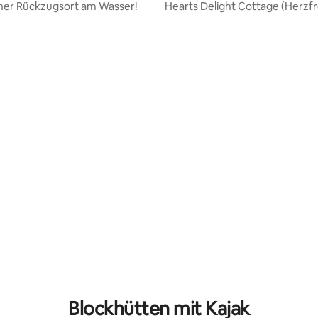
her Rückzugsort am Wasser!
Hearts Delight Cottage (Herzf
Cottage)
wertung: 4,22 von 5, 9 Bewertungen
Blockhütten mit Kajak