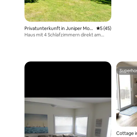
Privatunterkunft in Juniper Mou
Durchschnittliche 
5 (45)
ntain
Haus mit 4 Schlafzimmern direkt am
Fluss Mira!
Superho
Superho
Cottage i