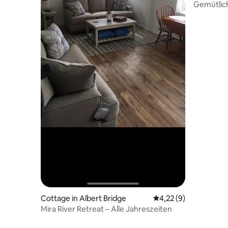
Gemütlic
Cottage in Albert Bridge
Durchschnittliche Be
4,22 (9)
Mira River Retreat – Alle Jahreszeiten