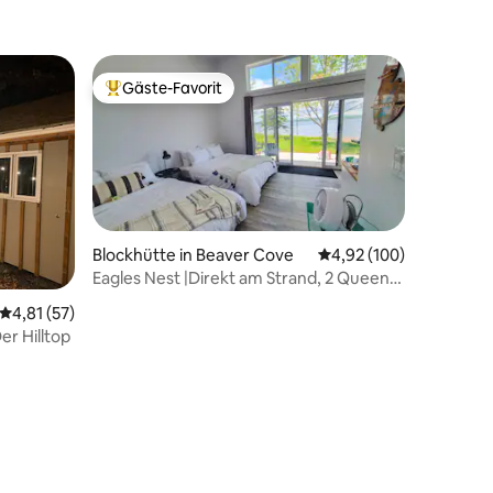
Gäste-Favorit
Beliebter Gäste-Favorit.
Blockhütte in Beaver Cove
Durchschnittliche Bew
4,92 (100)
Eagles Nest |Direkt am Strand, 2 Queen
Cabin-IndigoHills
Durchschnittliche Bewertung: 4,81 von 5, 57 Bewertungen
4,81 (57)
er Hilltop