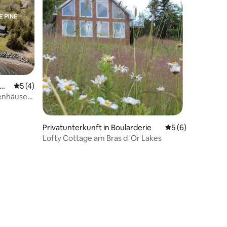
 No
Durchschnittliche Bewertung: 5 von 5, 4 Bewertungen
5 (4)
93 Bewertungen
ienhäuser
Privatunterkunft in Boularderie
Durchschnittlich
5 (6)
Lofty Cottage am Bras d 'Or Lakes