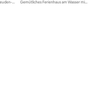
h
reuden-
Gemütliches Ferienhaus am Wasser mit
Sauna | 25 Minuten nach Sydney