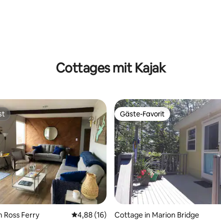
Bewertung: 5 von 5, 45 Bewertungen
Cottages mit Kajak
st
Gäste-Favorit
st
Gäste-Favorit
n Ross Ferry
Durchschnittliche Bewertung: 4,88 von 5, 
4,88 (16)
Cottage in Marion Bridge