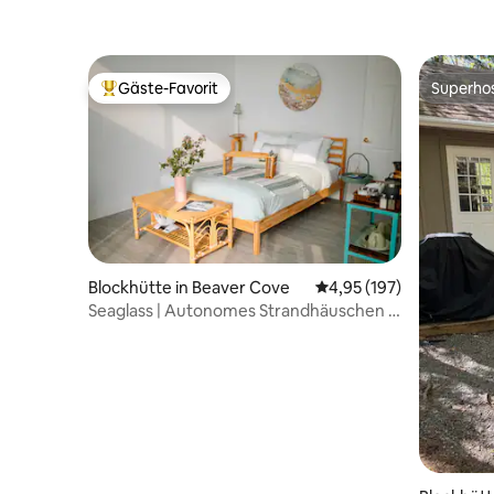
Gäste-Favorit
Superho
Beliebter Gäste-Favorit.
Superho
Blockhütte in Beaver Cove
Durchschnittliche Bewe
4,95 (197)
Seaglass | Autonomes Strandhäuschen –
Indigo Hills