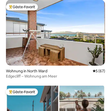
Gäste-Favorit
Beliebter Gäste-Favorit.
Wohnung in North Ward
Durchschni
5 (67)
Edgecliff – Wohnung am Meer
Gäste-Favorit
Beliebter Gäste-Favorit.