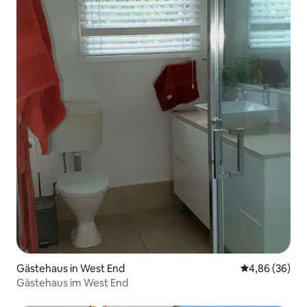
Gästehaus in West End
Durchschnittl
4,86 (36)
Gästehaus im West End