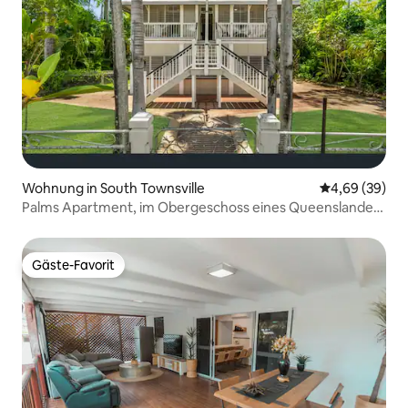
Wohnung in South Townsville
Durchschnittl
4,69 (39)
Palms Apartment, im Obergeschoss eines Queenslander
aus den 1900er Jahren
Gäste-Favorit
Gäste-Favorit