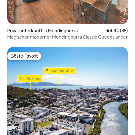
Privatunterkunft in Mundingburra
Durchschnittl
4,94 (35)
Magischer moderner Mundingburra Classic Queenslander
Gäste-Favorit
Gäste-Favorit