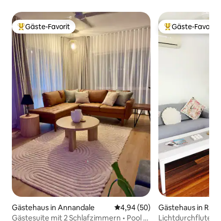
Gäste-Favorit
Gäste-Favorit
Beliebter Gäste-Favorit.
Beliebter Gäste-F
Gästehaus in Annandale
Durchschnittliche Bewertung: 
4,94 (50)
Gästehaus in Rail
Gästesuite mit 2 Schlafzimmern • Pool +
Lichtdurchflutete