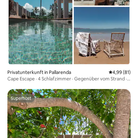
Privatunterkunft in Pallarenda
Durchschnitt
4,99 (81)
Cape Escape · 4 Schlafzimmer · Gegenüber vom Strand ·
Pool · Paket
Superhost
Superhost