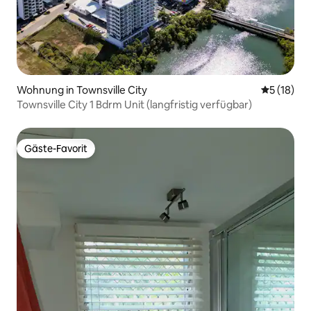
Wohnung in Townsville City
Durchschn
5 (18)
Townsville City 1 Bdrm Unit (langfristig verfügbar)
Gäste-Favorit
Gäste-Favorit