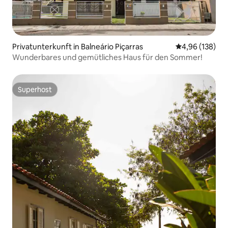
Privatunterkunft in Balneário Piçarras
Durchschnittli
4,96 (138)
Wunderbares und gemütliches Haus für den Sommer!
Superhost
Superhost