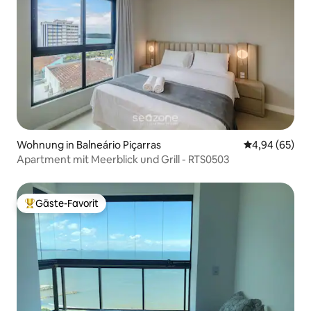
Wohnung in Balneário Piçarras
Durchschnittl
4,94 (65)
Apartment mit Meerblick und Grill - RTS0503
Gäste-Favorit
Beliebter Gäste-Favorit.