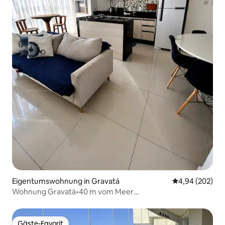
Eigentumswohnung in Gravatá
Durchschnittli
4,94 (202)
Wohnung Gravatá•40 m vom Meer
entfernt•2 Schlafzimmer/2 Bäder•Grill+Garage•Beto
Carre
Gäste-Favorit