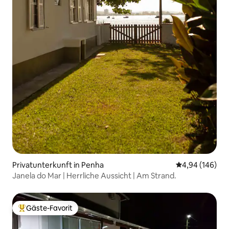
Privatunterkunft in Penha
Durchschnittli
4,94 (146)
Janela do Mar | Herrliche Aussicht | Am Strand.
Gäste-Favorit
Beliebter Gäste-Favorit.