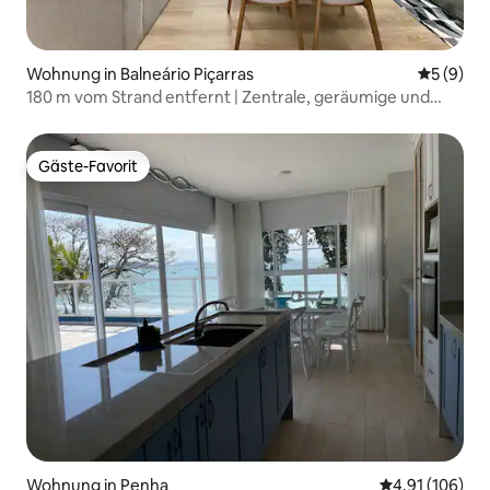
Wohnung in Balneário Piçarras
Durchschn
5 (9)
180 m vom Strand entfernt | Zentrale, geräumige und
moderne Wohnung
Gäste-Favorit
Gäste-Favorit
Wohnung in Penha
Durchschnittl
4,91 (106)