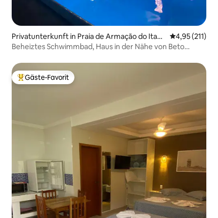
Privatunterkunft in Praia de Armação do Itapo
Durchschnittl
4,95 (211)
corói
Beheiztes Schwimmbad, Haus in der Nähe von Beto
Carrero
Gäste-Favorit
Beliebter Gäste-Favorit.