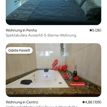
Wohnung in Penha
Durchschni
5 (26)
Spektakuläre Aussicht! 5-Sterne-Wohnung
Gäste-Favorit
Gäste-Favorit
Wohnung in Centro
Durchschnittli
4,86 (109)