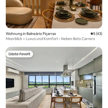
Wohnung in Balneário Piçarras
Durchschn
5 (43)
Meerblick + Luxus und Komfort • Neben Beto Carrero
Gäste-Favorit
Gäste-Favorit