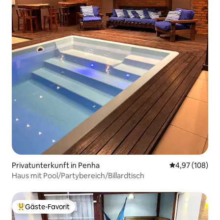
Privatunterkunft in Penha
Durchschnittli
4,97 (108)
Haus mit Pool/Partybereich/Billardtisch
Gäste-Favorit
Beliebter Gäste-Favorit.