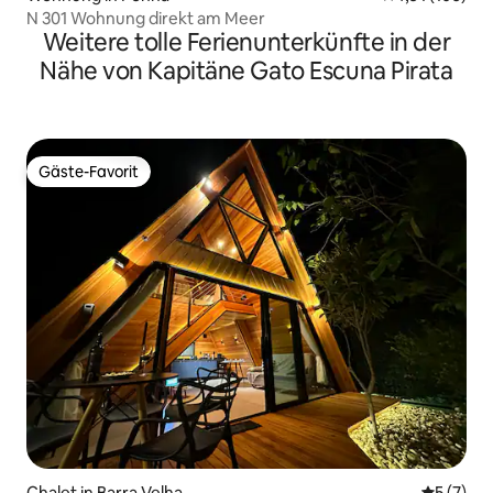
N 301 Wohnung direkt am Meer
Weitere tolle Ferienunterkünfte in der
Nähe von Kapitäne Gato Escuna Pirata
Gäste-Favorit
Gäste-Favorit
Chalet in Barra Velha
Durchsch
5 (7)