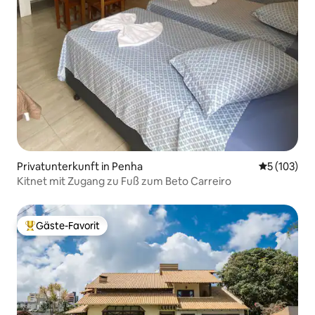
Privatunterkunft in Penha
Durchschni
5 (103)
Kitnet mit Zugang zu Fuß zum Beto Carreiro
Gäste-Favorit
Beliebter Gäste-Favorit.