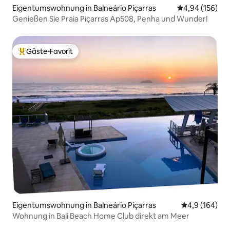
Eigentumswohnung in Balneário Piçarras
Durchschnittli
4,94 (156)
Genießen Sie Praia Piçarras Ap508, Penha und Wunder!
Gäste-Favorit
Beliebter Gäste-Favorit.
Eigentumswohnung in Balneário Piçarras
Durchschnitt
4,9 (164)
Wohnung in Bali Beach Home Club direkt am Meer