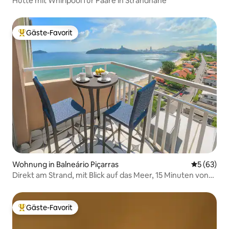
Hütte mit Whirlpool für Paare in Strandnähe
Gäste-Favorit
Beliebter Gäste-Favorit.
Wohnung in Balneário Piçarras
Durchschni
5 (63)
Direkt am Strand, mit Blick auf das Meer, 15 Minuten von
Beto Carrero entfernt
Gäste-Favorit
Beliebter Gäste-Favorit.