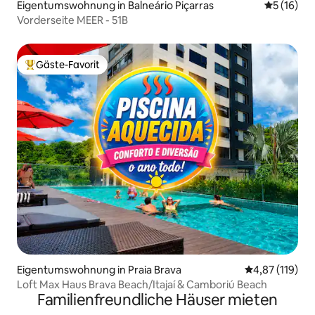
Eigentumswohnung in Balneário Piçarras
Durchschn
5 (16)
Vorderseite MEER - 51B
Gäste-Favorit
Beliebter Gäste-Favorit.
Eigentumswohnung in Praia Brava
Durchschnittl
4,87 (119)
Loft Max Haus Brava Beach/Itajaí & Camboriú Beach
Familienfreundliche Häuser mieten