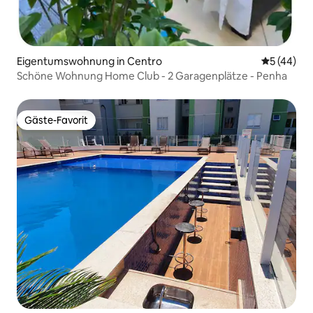
Eigentumswohnung in Centro
Durchschni
5 (44)
Schöne Wohnung Home Club - 2 Garagenplätze - Penha
Gäste-Favorit
Gäste-Favorit