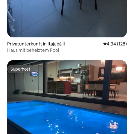
Privatunterkunft in Itajubá II
Durchschnittli
4,94 (128)
Haus mit beheiztem Pool
Superhost
Superhost