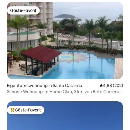
Gäste-Favorit
Gäste-Favorit
Eigentumswohnung in Santa Catarina
Durchschnittli
4,88 (202)
Schöne Wohnung im Home Club, 3 km von Beto Carrero
entfernt.
Gäste-Favorit
Beliebter Gäste-Favorit.