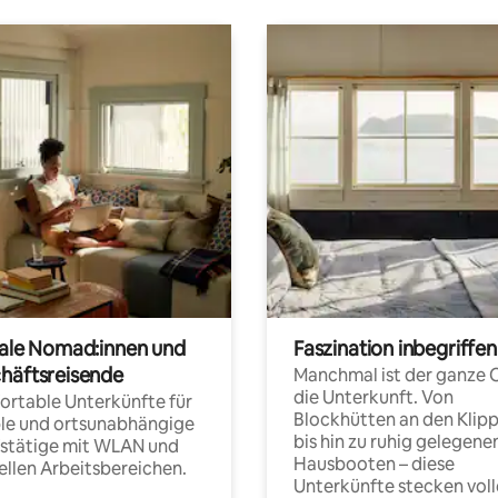
tale Nomad:innen und
Faszination inbegriffen
häftsreisende
Manchmal ist der ganze 
die Unterkunft. Von
rtable Unterkünfte für
Blockhütten an den Klip
ble und ortsunabhängige
bis hin zu ruhig gelegene
fstätige mit WLAN und
Hausbooten – diese
ellen Arbeitsbereichen.
Unterkünfte stecken voll