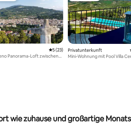
Durchschnittliche Bewertung: 5 von 5, 
5 (23)
Privatunterkunft
ceno Panorama-Loft zwischen
Mini-Wohnung mit Pool Villa C
te und Natur
ertung: 4,95 von 5, 63 Bewertungen
rt wie zuhause und großartige Monats