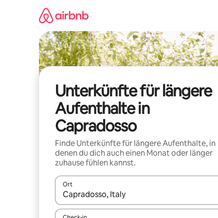
Zu
Inhalten
springen
Unterkünfte für längere
Aufenthalte in
Capradosso
Finde Unterkünfte für längere Aufenthalte, in
denen du dich auch einen Monat oder länger
zuhause fühlen kannst.
Ort
Wenn Ergebnisse verfügbar sind, navigiere mit d
Check-in