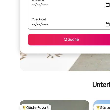
Check-out
Suche
Unterk
Gäste-Favorit
Gäste
Beliebter Gäste-Favorit.
Beliebte