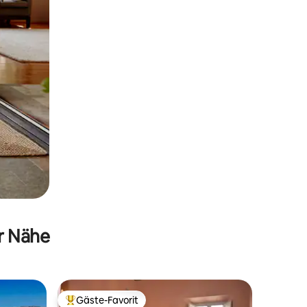
er Nähe
Gäste-Favorit
Beliebter Gäste-Favorit.