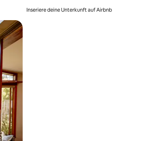
Inseriere deine Unterkunft auf Airbnb
h Berühren oder Wischgesten.