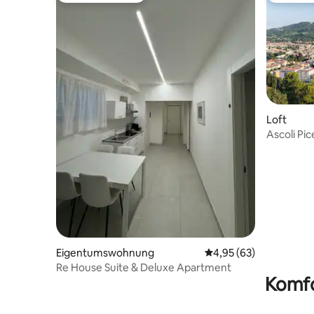
Loft
Ascoli Pi
Geschich
Eigentumswohnung
Durchschnittliche Bew
4,95 (63)
Re House Suite & Deluxe Apartment
Komfo