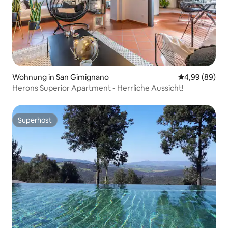
Wohnung in San Gimignano
Durchschnittl
4,99 (89)
Herons Superior Apartment - Herrliche Aussicht!
Superhost
Superhost