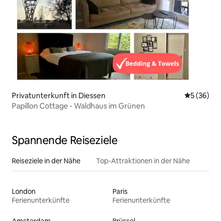
Privatunterkunft in Diessen
Durchschni
5 (36)
Papillon Cottage - Waldhaus im Grünen
Spannende Reiseziele
Reiseziele in der Nähe
Top-Attraktionen in der Nähe
London
Paris
Ferienunterkünfte
Ferienunterkünfte
Amsterdam
Brüssel