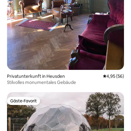
Privatunterkunft in Heusden
Durchschnittl
4,95 (56)
Stilvolles monumentales Gebäude
Gäste-Favorit
Gäste-Favorit