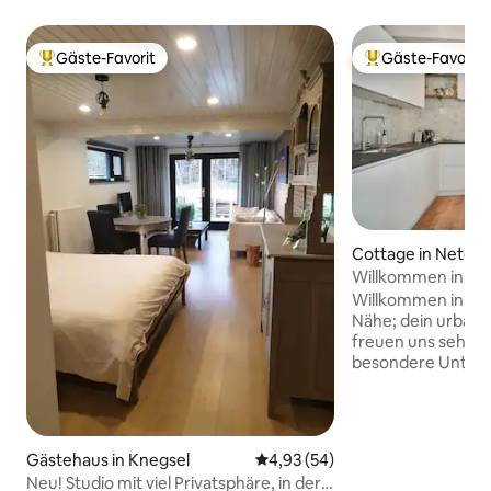
Gäste-Favorit
Gäste-Favorit
Beliebter Gäste-Favorit.
Beliebter Gäste-F
Cottage in Neters
Willkommen in de
Willkommen in de
Nähe; dein urbane
freuen uns sehr, 
besondere Unterk
Die Wohnung ist 
Unterkunft in de
Nicht einen Kilome
erwartet dich ei
Gästehaus in Knegsel
Durchschnittliche Bewertung: 
4,93 (54)
Stück Natur. Zie
Neu! Studio mit viel Privatsphäre, in der
für einen gemütli