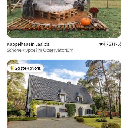
Kuppelhaus in Laakdal
Durchschnittl
4,76 (175)
Schöne Kuppel im Observatorium
Gäste-Favorit
Beliebter Gäste-Favorit.