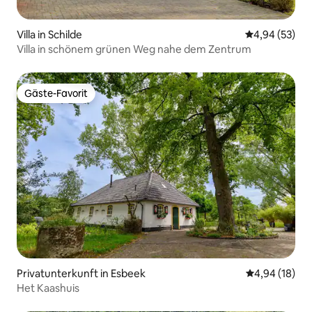
Villa in Schilde
Durchschnittl
4,94 (53)
Villa in schönem grünen Weg nahe dem Zentrum
Gäste-Favorit
Gäste-Favorit
Privatunterkunft in Esbeek
Durchschnitt
4,94 (18)
Het Kaashuis