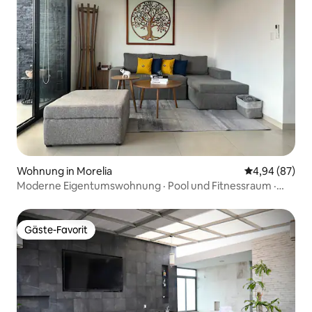
Wohnung in Morelia
Durchschnittl
4,94 (87)
Moderne Eigentumswohnung · Pool und Fitnessraum ·
Beste Lage
Gäste-Favorit
Gäste-Favorit