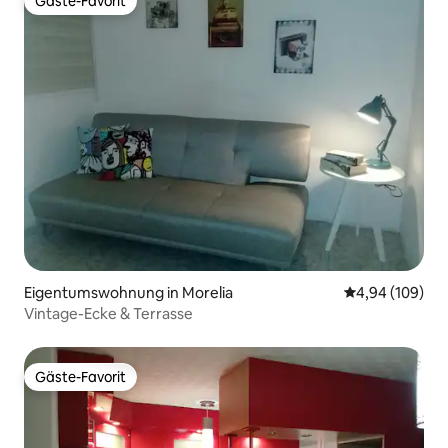
Gäste-Favorit
Gäste-Favorit
Eigentumswohnung in Morelia
Durchschnittli
4,94 (109)
Vintage-Ecke & Terrasse
Gäste-Favorit
Gäste-Favorit