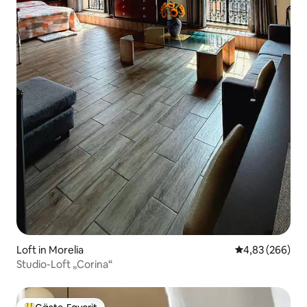
Loft in Morelia
Durchschnittli
4,83 (266)
Studio-Loft „Corina“