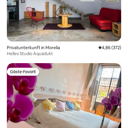
Privatunterkunft in Morelia
Durchschnittli
4,86 (372)
Helles Studio Aquädukt
Gäste-Favorit
Gäste-Favorit