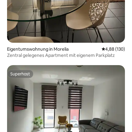
Eigentumswohnung in Morelia
Durchschnittli
4,88 (130)
Zentral gelegenes Apartment mit eigenem Parkplatz
Superhost
Superhost