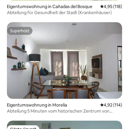
Eigentumswohnung in Cañadas del Bosque
Durchschnittl
4,95 (118)
Abteilung für Gesundheit der Stadt (Krankenhäuser)
Superhost
Superhost
Eigentumswohnung in Morelia
Durchschnittl
4,92 (114)
Abteilung 5 Minuten vom historischen Zentrum von
Morelia