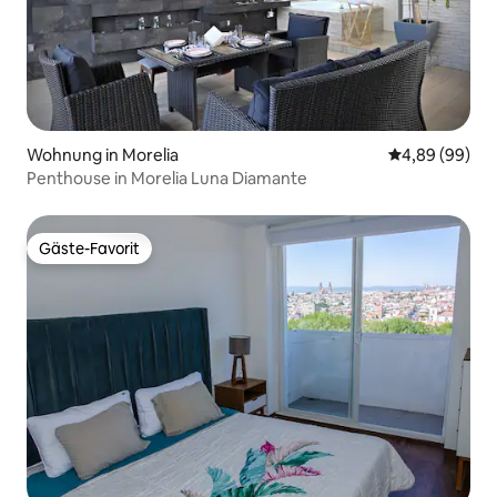
Wohnung in Morelia
Durchschnittl
4,89 (99)
Penthouse in Morelia Luna Diamante
Gäste-Favorit
Gäste-Favorit