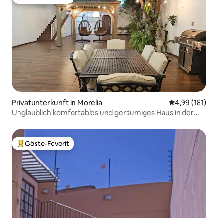
Beliebter Gäste-Favorit.
Privatunterkunft in Morelia
Durchschnittl
4,99 (181)
Unglaublich komfortables und geräumiges Haus in der
Nähe des Zentrums.
Gäste-Favorit
Beliebter Gäste-Favorit.