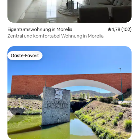
Eigentumswohnung in Morelia
Durchschnittl
4,78 (102)
Zentral und komfortabel Wohnung in Morelia
Gäste-Favorit
Gäste-Favorit