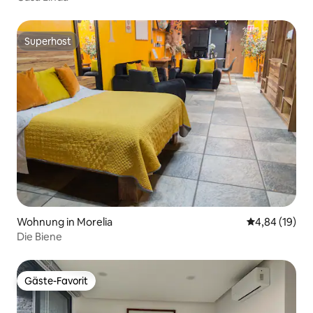
Superhost
Superhost
Wohnung in Morelia
Durchschnitt
4,84 (19)
Die Biene
Gäste-Favorit
Gäste-Favorit