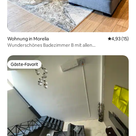
Wohnung in Morelia
Durchschnitt
4,93 (15)
Wunderschönes Badezimmer B mit allen
Annehmlichkeiten
Gäste-Favorit
Gäste-Favorit