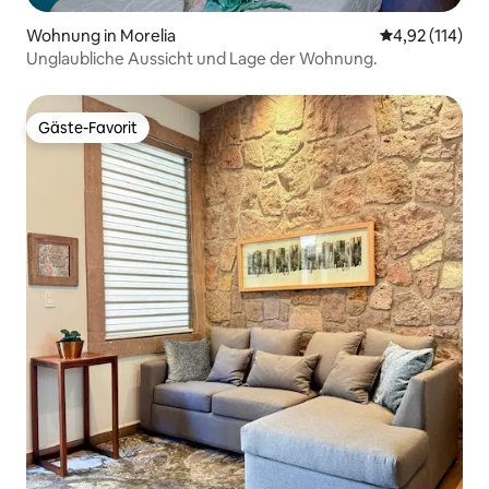
Wohnung in Morelia
Durchschnittl
4,92 (114)
Unglaubliche Aussicht und Lage der Wohnung.
Gäste-Favorit
Gäste-Favorit