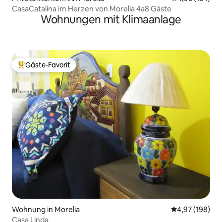
CasaCatalina im Herzen von Morelia 4a8 Gäste
Wohnungen mit Klimaanlage
Gäste-Favorit
Beliebter Gäste-Favorit.
Wohnung in Morelia
Durchschnittli
4,97 (198)
Casa Linda