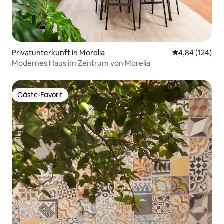
Privatunterkunft in Morelia
Durchschnittli
4,84 (124)
Modernes Haus im Zentrum von Morelia
Gäste-Favorit
Gäste-Favorit