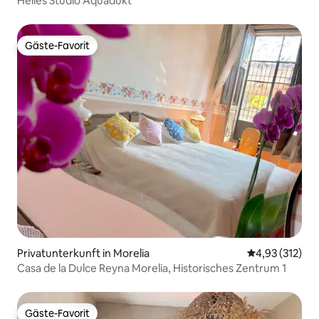
Helles Studio Aquädukt
Gäste-Favorit
Gäste-Favorit
Privatunterkunft in Morelia
Durchschnittl
4,93 (312)
Casa de la Dulce Reyna Morelia, Historisches Zentrum 1
Gäste-Favorit