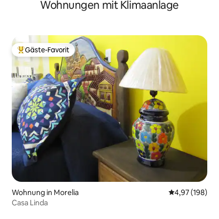
Wohnungen mit Klimaanlage
Gäste-Favorit
Beliebter Gäste-Favorit.
Wohnung in Morelia
Durchschnittli
4,97 (198)
Casa Linda