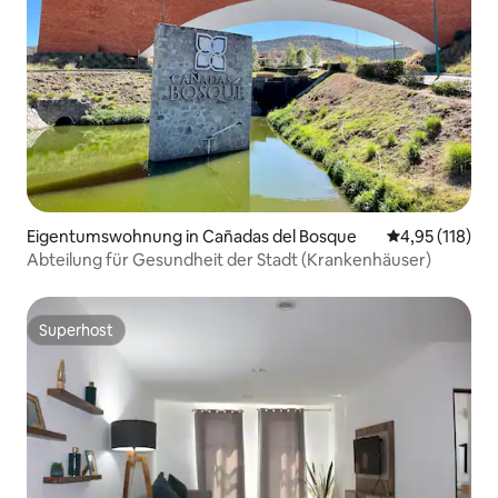
Eigentumswohnung in Cañadas del Bosque
Durchschnittl
4,95 (118)
Abteilung für Gesundheit der Stadt (Krankenhäuser)
Superhost
Superhost