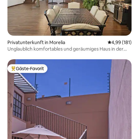
Privatunterkunft in Morelia
Durchschnittl
4,99 (181)
Unglaublich komfortables und geräumiges Haus in der
Nähe des Zentrums.
Gäste-Favorit
Beliebter Gäste-Favorit.