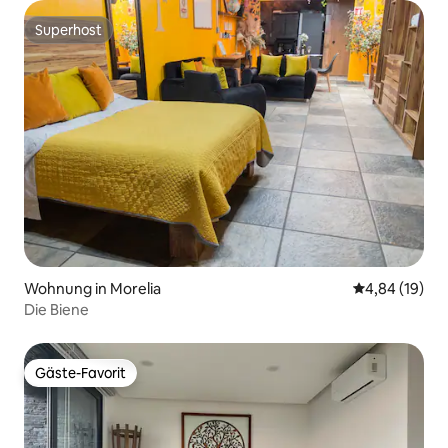
Superhost
Superhost
Wohnung in Morelia
Durchschnitt
4,84 (19)
Die Biene
Gäste-Favorit
Gäste-Favorit