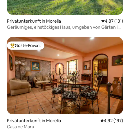
Privatunterkunft in Morelia
Durchschnittl
4,87 (131)
Geräumiges, einstöckiges Haus, umgeben von Gärten in
einem Jagdrevier
Gäste-Favorit
Beliebter Gäste-Favorit.
Privatunterkunft in Morelia
Durchschnittl
4,92 (197)
Casa de Maru