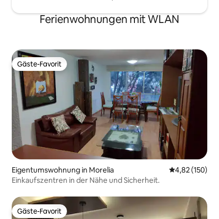
Ferienwohnungen mit WLAN
Gäste-Favorit
Gäste-Favorit
Eigentumswohnung in Morelia
Durchschnittl
4,82 (150)
Einkaufszentren in der Nähe und Sicherheit.
Gäste-Favorit
Gäste-Favorit