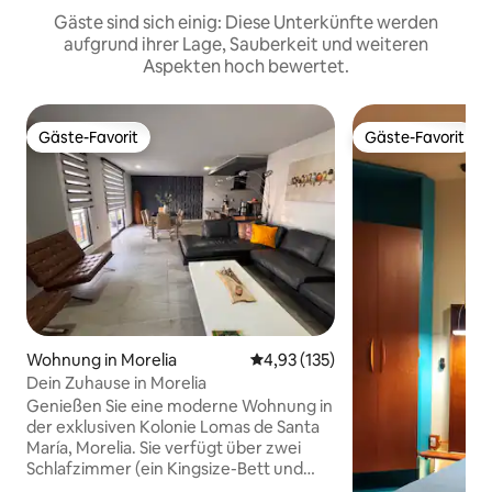
Gäste sind sich einig: Diese Unterkünfte werden
aufgrund ihrer Lage, Sauberkeit und weiteren
Aspekten hoch bewertet.
Gäste-Favorit
Gäste-Favorit
Gäste-Favorit
Gäste-Favorit
Wohnung in Morelia
Durchschnittliche Bewertung: 4
4,93 (135)
Dein Zuhause in Morelia
Genießen Sie eine moderne Wohnung in
der exklusiven Kolonie Lomas de Santa
María, Morelia. Sie verfügt über zwei
Schlafzimmer (ein Kingsize-Bett und
zwei Einzelbetten), dreieinhalb