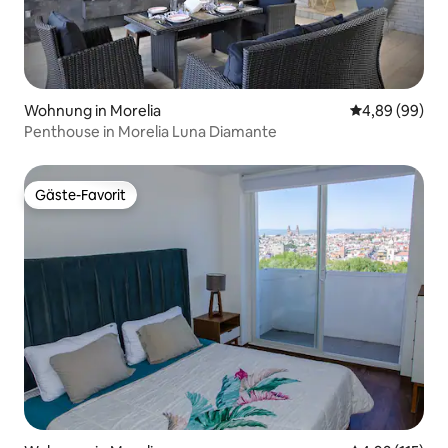
Wohnung in Morelia
Durchschnittl
4,89 (99)
Penthouse in Morelia Luna Diamante
Gäste-Favorit
Gäste-Favorit