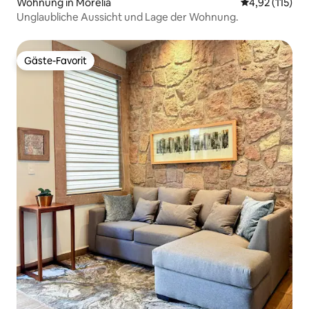
Wohnung in Morelia
Durchschnittl
4,92 (115)
Unglaubliche Aussicht und Lage der Wohnung.
Gäste-Favorit
Gäste-Favorit