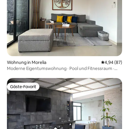
Wohnung in Morelia
Durchschnittl
4,94 (87)
Moderne Eigentumswohnung · Pool und Fitnessraum ·
Beste Lage
Gäste-Favorit
Gäste-Favorit