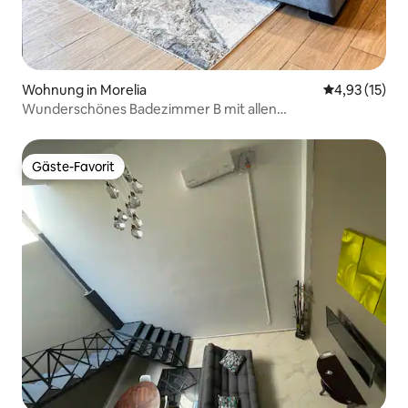
Wohnung in Morelia
Durchschnitt
4,93 (15)
Wunderschönes Badezimmer B mit allen
Annehmlichkeiten
Gäste-Favorit
Gäste-Favorit