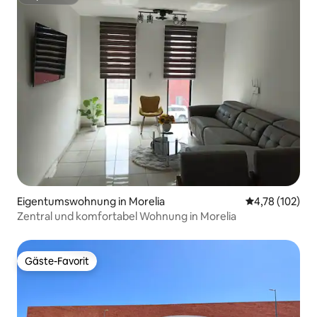
Superhost
Eigentumswohnung in Morelia
Durchschnittl
4,78 (102)
Zentral und komfortabel Wohnung in Morelia
Gäste-Favorit
Gäste-Favorit