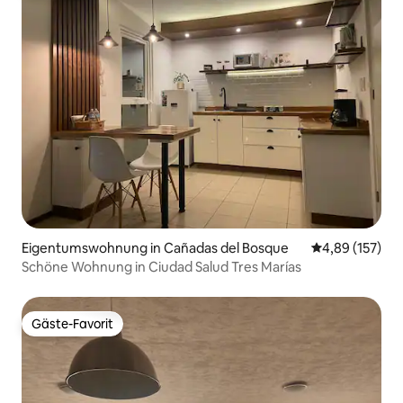
Eigentumswohnung in Cañadas del Bosque
Durchschnittl
4,89 (157)
Schöne Wohnung in Ciudad Salud Tres Marías
Gäste-Favorit
Gäste-Favorit