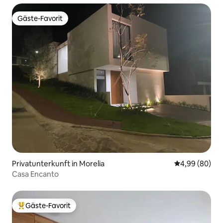
Gäste-Favorit
Gäste-Favorit
Privatunterkunft in Morelia
Durchschnittl
4,99 (80)
Casa Encanto
Gäste-Favorit
Beliebter Gäste-Favorit.