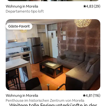
Wohnung in Morelia
Durchschnittl
4,83 (29)
Departamento tipo loft
Gäste-Favorit
Gäste-Favorit
Wohnung in Morelia
Durchschnittl
4,81 (116)
Penthouse im historischen Zentrum von Morelia
Weitere tolle Ferienunterkünfte in der