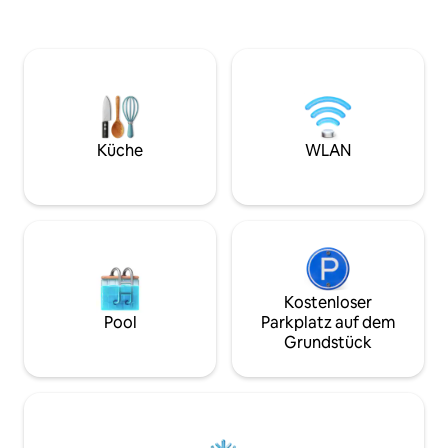
Regendusche gibt
Wasser und der Fe
Netflix, Sie könn
mit WLAN 6 mache
brauchen. All die
historischen Zent
wenige Blocks von
entfernt.
Küche
WLAN
Kostenloser
Pool
Parkplatz auf dem
Grundstück