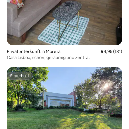
Privatunterkunft in Morelia
Durchschnittl
4,95 (181)
Casa Lisboa; schön, geräumig und zentral.
Superhost
Superhost