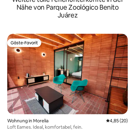
Nähe von Parque Zoológico Benito
Juárez
Gäste-Favorit
Gäste-Favorit
Wohnung in Morelia
Durchschnittl
4,85 (20)
Loft Eames. Ideal, komfortabel, fein.