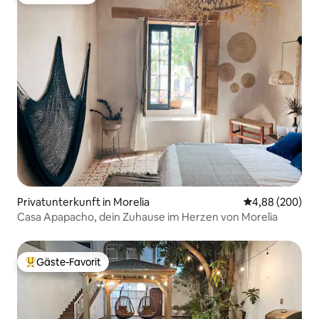
Gäste-Favorit
Privatunterkunft in Morelia
Durchschnittli
4,88 (200)
Casa Apapacho, dein Zuhause im Herzen von Morelia
Gäste-Favorit
Beliebter Gäste-Favorit.