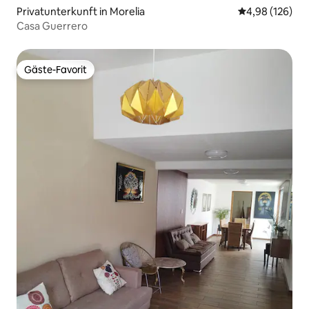
Privatunterkunft in Morelia
Durchschnittli
4,98 (126)
Casa Guerrero
Gäste-Favorit
Gäste-Favorit