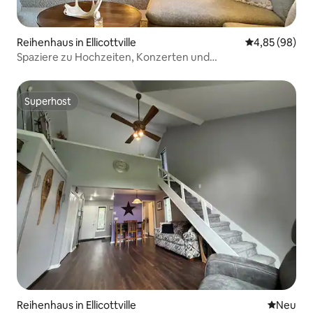
Reihenhaus in Ellicottville
Durchschnittl
4,85 (98)
Spaziere zu Hochzeiten, Konzerten und
Bergveranstaltungen. Klimaanlage
Superhost
Superhost
Reihenhaus in Ellicottville
Neue Unt
Neu