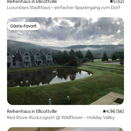
Reihenhaus in Ellicottville
Durchschn
5 (52)
Luxuriöses Stadthaus – einfacher Spaziergang zum Dorf
Gäste-Favorit
Gäste-Favorit
Reihenhaus in Ellicottville
Durchschnittl
4,96 (56)
Red Stove-Rückzugsort @ Wildflower – Holiday Valley