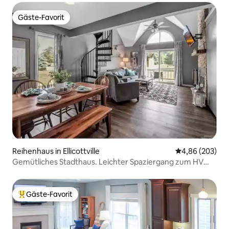
Gäste-Favorit
Gäste-Favorit
Reihenhaus in Ellicottville
Durchschnittli
4,86 (203)
Gemütliches Stadthaus. Leichter Spaziergang zum HV
und zum Dorf!
Gäste-Favorit
Beliebter Gäste-Favorit.