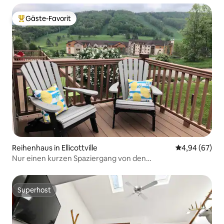
Gäste-Favorit
Beliebter Gäste-Favorit.
Reihenhaus in Ellicottville
Durchschnittl
4,94 (67)
Nur einen kurzen Spaziergang von den
Sommerabenteuern im Holiday Valley entfernt
Superhost
Superhost