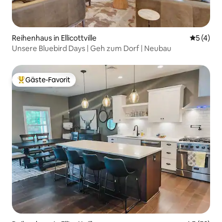
Reihenhaus in Ellicottville
Durchsch
5 (4)
Unsere Bluebird Days | Geh zum Dorf | Neubau
Gäste-Favorit
Beliebter Gäste-Favorit.