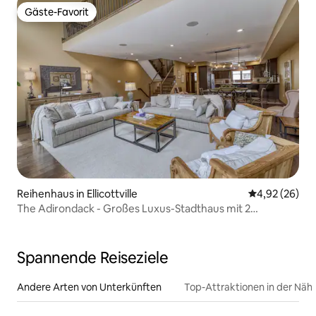
Gäste-Favorit
Gäste-Favorit
Reihenhaus in Ellicottville
Durchschnittl
4,92 (26)
The Adirondack - Großes Luxus-Stadthaus mit 2
Schlafzimmern
Spannende Reiseziele
Andere Arten von Unterkünften
Top-Attraktionen in der Näh