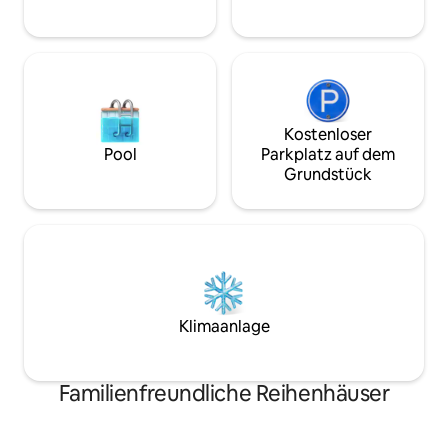
Soundmaschine, Deckenventilator und
ein Reisebett mit Bettlaken. Kaffee wird
bereitgestellt – bring einfach deine
Taschen mit und entspanne dich!
Kostenloser
Pool
Parkplatz auf dem
Grundstück
Klimaanlage
Familienfreundliche Reihenhäuser