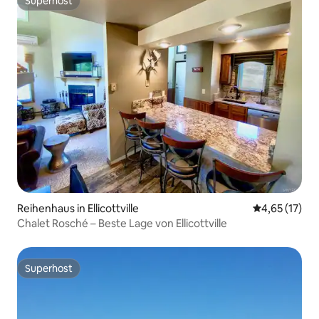
Superhost
Superhost
Reihenhaus in Ellicottville
Durchschnitt
4,65 (17)
Chalet Rosché – Beste Lage von Ellicottville
Superhost
Superhost