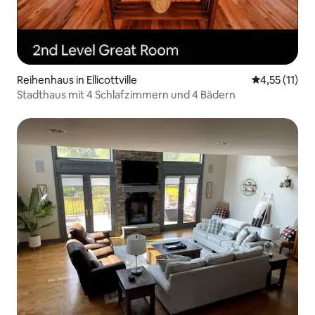
Reihenhaus in Ellicottville
Durchschnitt
4,55 (11)
Stadthaus mit 4 Schlafzimmern und 4 Bädern