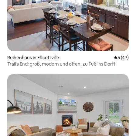
Reihenhaus in Ellicottville
Durchschn
5 (47)
Trail's End: groß, modern und offen, zu Fuß ins Dorf!