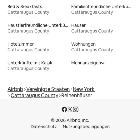
Bed & Breakfasts
Familienfreundliche Unterkünfte
Cattaraugus County
Cattaraugus County
Haustierfreundliche Unterkünfte
Häuser
Cattaraugus County
Cattaraugus County
Hotelzimmer
Wohnungen
Cattaraugus County
Cattaraugus County
Unterkünfte mit Kajak
Mehr anzeigen
Cattaraugus County
Airbnb
Vereinigte Staaten
New York
Cattaraugus County
Reihenhäuser
© 2026 Airbnb, Inc.
Datenschutz
Nutzungsbedingungen