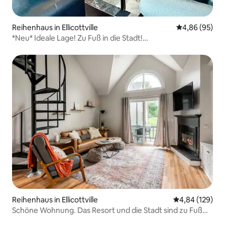
Reihenhaus in Ellicottville
Durchschnittl
4,86 (95)
*Neu* Ideale Lage! Zu Fuß in die Stadt!
Familienausflug/Spaß
Reihenhaus in Ellicottville
Durchschnittli
4,84 (129)
Schöne Wohnung. Das Resort und die Stadt sind zu Fuß
erreichbar.