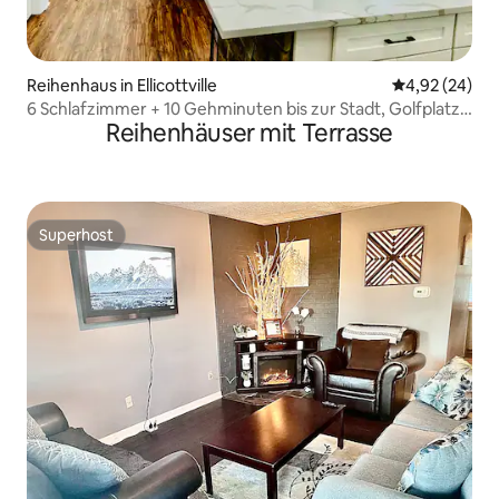
Reihenhaus in Ellicottville
Durchschnittl
4,92 (24)
6 Schlafzimmer + 10 Gehminuten bis zur Stadt, Golfplatz
Reihenhäuser mit Terrasse
1,5 Meilen entfernt + Spielezimmer
Superhost
Superhost