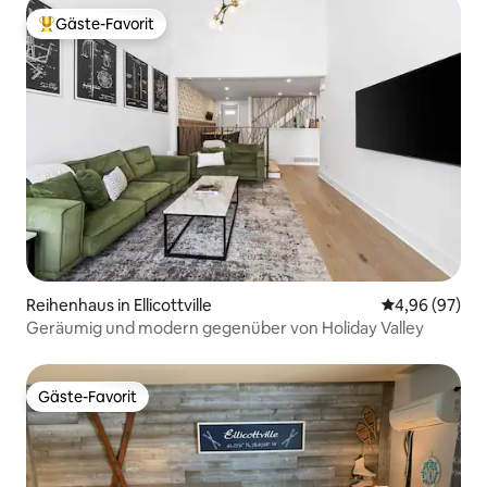
Gäste-Favorit
Beliebter Gäste-Favorit.
Reihenhaus in Ellicottville
Durchschnittl
4,96 (97)
Geräumig und modern gegenüber von Holiday Valley
Gäste-Favorit
Gäste-Favorit