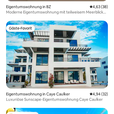
Eigentumswohnung in BZ
Durchschnittl
4,63 (38)
Moderne Eigentumswohnung mit teilweisem Meerblick
und Pool # 23
Gäste-Favorit
Gäste-Favorit
Eigentumswohnung in Caye Caulker
Durchschnittl
4,94 (32)
Luxuriöse Sunscape-Eigentumswohnung Caye Caulker