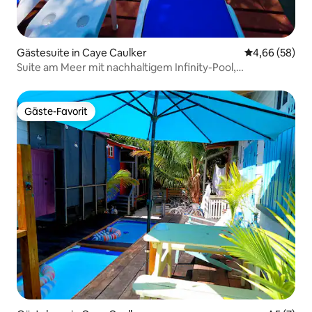
Gästesuite in Caye Caulker
Durchschnittl
4,66 (58)
Suite am Meer mit nachhaltigem Infinity-Pool,
Klimaanlage und TV
Gäste-Favorit
Gäste-Favorit