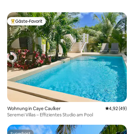
Gäste-Favorit
Beliebter Gäste-Favorit.
Wohnung in Caye Caulker
Durchschnittl
4,92 (49)
Seremei Villas – Effizientes Studio am Pool
Superhost