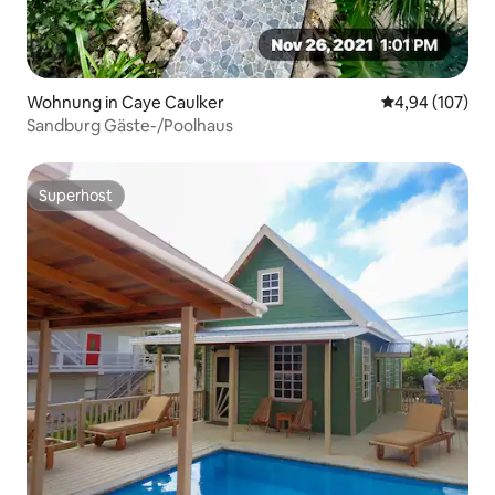
Wohnung in Caye Caulker
Durchschnittli
4,94 (107)
Sandburg Gäste-/Poolhaus
Superhost
Superhost