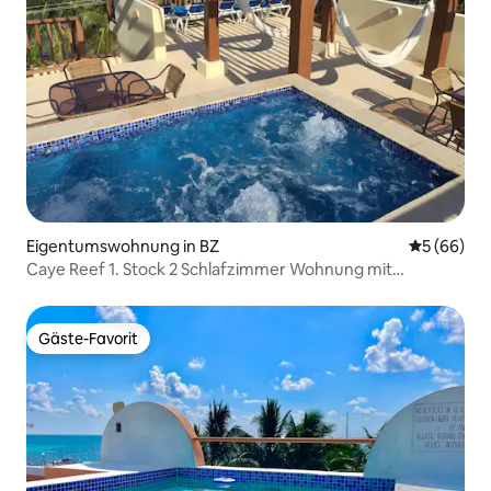
Eigentumswohnung in BZ
Durchschni
5 (66)
Caye Reef 1. Stock 2 Schlafzimmer Wohnung mit
Meerblick
Gäste-Favorit
Gäste-Favorit