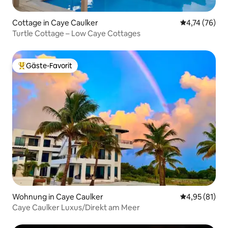
Cottage in Caye Caulker
Durchschnitt
4,74 (76)
Turtle Cottage – Low Caye Cottages
Gäste-Favorit
Beliebter Gäste-Favorit.
Wohnung in Caye Caulker
Durchschnitt
4,95 (81)
Caye Caulker Luxus/Direkt am Meer