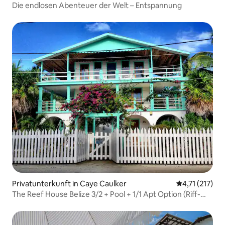
Die endlosen Abenteuer der Welt – Entspannung
Privatunterkunft in Caye Caulker
Durchschnittl
4,71 (217)
The Reef House Belize 3/2 + Pool + 1/1 Apt Option (Riff-
Haus Belize 3/2 + Pool + 1/1 Apartment-Option)