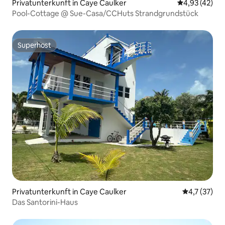
Privatunterkunft in Caye Caulker
Durchschnitt
4,93 (42)
Pool-Cottage @ Sue-Casa/CCHuts Strandgrundstück
Superhost
Superhost
Privatunterkunft in Caye Caulker
Durchschnit
4,7 (37)
Das Santorini-Haus