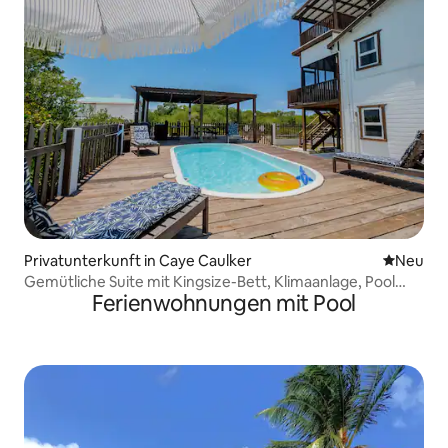
Privatunterkunft in Caye Caulker
Neue Unt
Neu
Gemütliche Suite mit Kingsize-Bett, Klimaanlage, Pool
Ferienwohnungen mit Pool
und voll ausgestatteter Küche