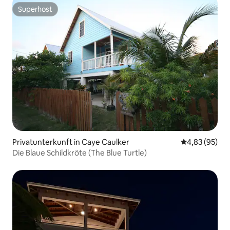
Superhost
Superhost
Privatunterkunft in Caye Caulker
Durchschnittl
4,83 (95)
Die Blaue Schildkröte (The Blue Turtle)