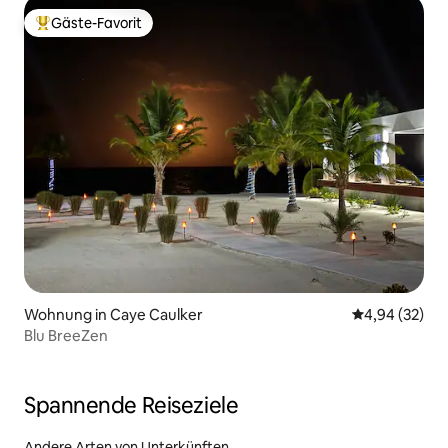
Gäste-Favorit
Beliebter Gäste-Favorit.
Wohnung in Caye Caulker
Durchschnittl
4,94 (32)
Blu BreeZen
Spannende Reiseziele
Andere Arten von Unterkünften