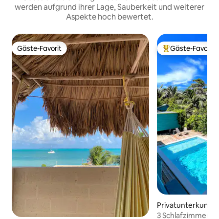
werden aufgrund ihrer Lage, Sauberkeit und weiterer
Aspekte hoch bewertet.
Gäste-Favorit
Gäste-Favorit
Gäste-Favorit
Beliebter Gäste-F
Privatunterkunft 
ker
3 Schlafzimmer, ka