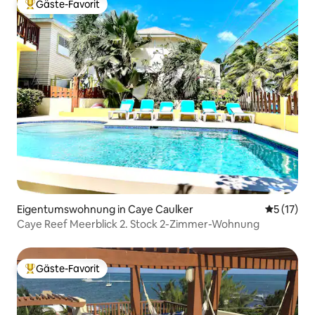
Gäste-Favorit
Beliebter Gäste-Favorit.
Eigentumswohnung in Caye Caulker
Durchschn
5 (17)
Caye Reef Meerblick 2. Stock 2-Zimmer-Wohnung
Gäste-Favorit
Beliebter Gäste-Favorit.