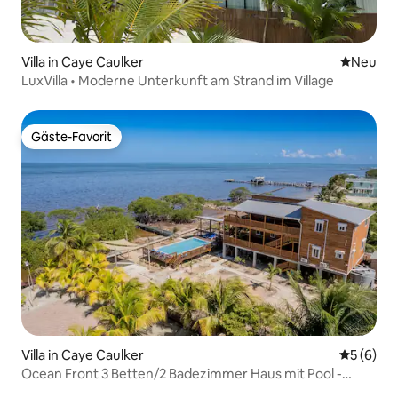
Villa in Caye Caulker
Neue Unt
Neu
LuxVilla • Moderne Unterkunft am Strand im Village
Gäste-Favorit
Gäste-Favorit
Villa in Caye Caulker
Durchschn
5 (6)
Ocean Front 3 Betten/2 Badezimmer Haus mit Pool -
Obere Einheit