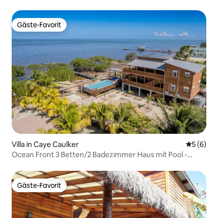
Gäste-Favorit
Gäste-Favorit
Villa in Caye Caulker
Durchschn
5 (6)
Ocean Front 3 Betten/2 Badezimmer Haus mit Pool -
Obere Einheit
Gäste-Favorit
Gäste-Favorit