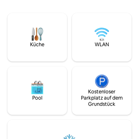
deinen Aufenthal
800 Quadratfuß große Terrasse. Das
erfrischenden Poo
Anwesen liegt an einem 1/2 Hektar
am Strand. Dieser
großen Privatstrand und verfügt über
in einer ruhigen, 
einen glitzernden Pool, einen privaten
sorgt dafür, dass
Steg, Hängematten, eine Außendusche
Privatsphäre erleb
und Fahrräder, die gemietet werden
Nähe der ganzen Sc
können – alles, was für einen perfekten
Karibik zu bieten h
Küche
WLAN
Urlaub benötigt wird. Schau dir hier
Rückzugsort. 12 M
unsere Videotour an.
von der Stadt entf
Kostenloser
Pool
Parkplatz auf dem
Grundstück