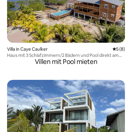
Villa in Caye Caulker
Durchschn
5 (8)
Haus mit 3 Schlafzimmern/2 Bädern und Pool direkt am
Villen mit Pool mieten
Meer – untere Einheit