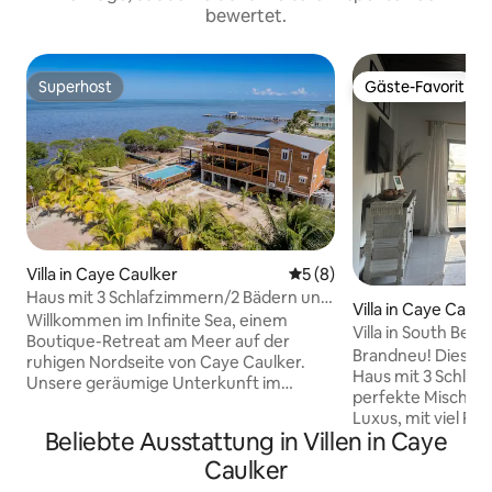
bewertet.
Superhost
Gäste-Favorit
Superhost
Gäste-Favorit
Villa in Caye Caulker
Durchschnittliche Bewertu
5 (8)
Haus mit 3 Schlafzimmern/2 Bädern und
Villa in Caye Caulk
Pool direkt am Meer – untere Einheit
Willkommen im Infinite Sea, einem
Villa in South Bea
Boutique-Retreat am Meer auf der
Brandneu! Diese
ruhigen Nordseite von Caye Caulker.
Haus mit 3 Schlaf
Unsere geräumige Unterkunft im
perfekte Mischun
Erdgeschoss mit 3 Schlafzimmern und 2
Luxus, mit viel P
Badezimmern ist auf Komfort ausgelegt
Beliebte Ausstattung in Villen in Caye
und Erholen. Die 
und verfügt über Queensize-Betten,
auf die Karibik vo
Caulker
Klimaanlage in jedem Zimmer, eine voll
bietet eine atemb
ausgestattete Küche und eine große