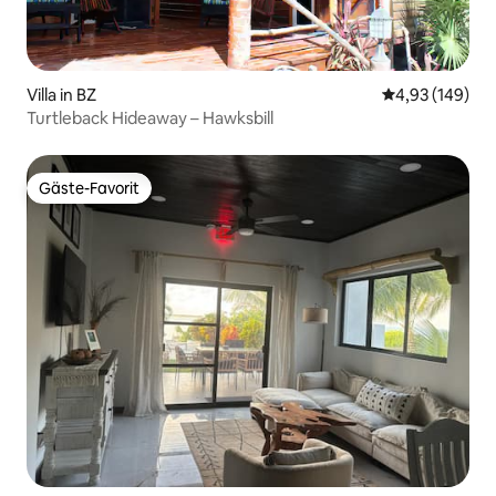
Villa in BZ
Durchschnittli
4,93 (149)
Turtleback Hideaway – Hawksbill
Gäste-Favorit
Gäste-Favorit