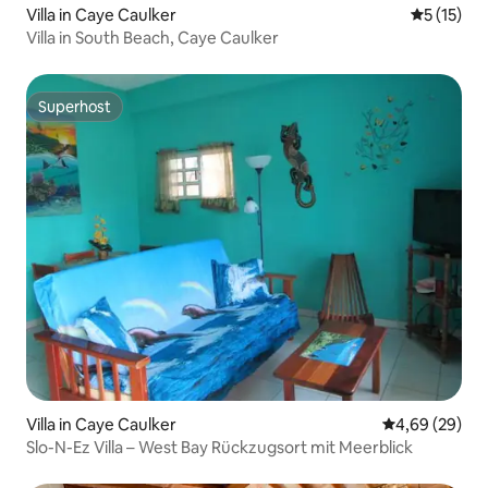
Villa in Caye Caulker
Durchschn
5 (15)
Villa in South Beach, Caye Caulker
Superhost
Superhost
Villa in Caye Caulker
Durchschnittl
4,69 (29)
Slo-N-Ez Villa – West Bay Rückzugsort mit Meerblick