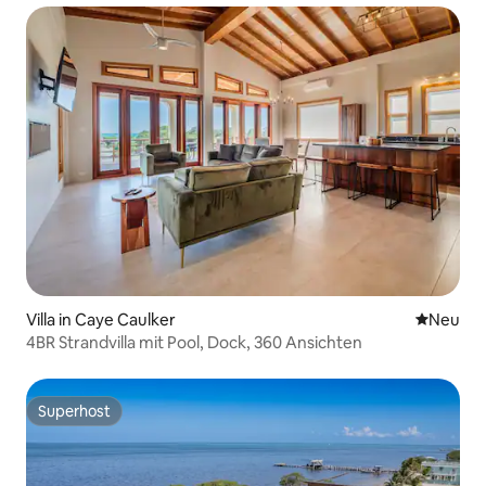
Villa in Caye Caulker
Neue Unt
Neu
4BR Strandvilla mit Pool, Dock, 360 Ansichten
Superhost
Superhost