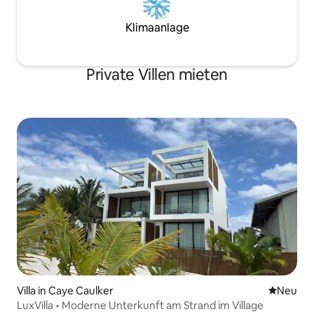
Klimaanlage
Private Villen mieten
Villa in Caye Caulker
Neue Unt
Neu
LuxVilla • Moderne Unterkunft am Strand im Village