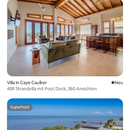
Villa in Caye Caulker
Neue Unt
Neu
4BR Strandvilla mit Pool, Dock, 360 Ansichten
Superhost
Superhost