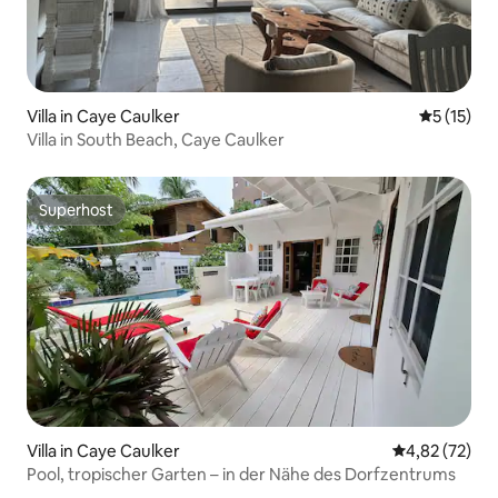
Villa in Caye Caulker
Durchschn
5 (15)
Villa in South Beach, Caye Caulker
Superhost
Superhost
Villa in Caye Caulker
Durchschnitt
4,82 (72)
Pool, tropischer Garten – in der Nähe des Dorfzentrums