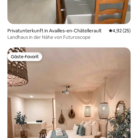
Privatunterkunft in Availles-en-Châtellerault
Durchschnitt
4,92 (25)
Landhaus in der Nähe von Futuroscope
Gäste-Favorit
Gäste-Favorit