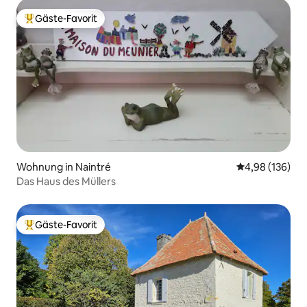
Gäste-Favorit
Beliebter Gäste-Favorit.
Wohnung in Naintré
Durchschnittli
4,98 (136)
Das Haus des Müllers
Gäste-Favorit
Beliebter Gäste-Favorit.