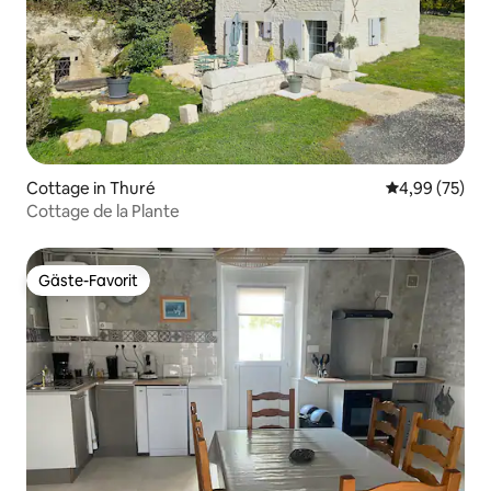
Cottage in Thuré
Durchschnittl
4,99 (75)
Cottage de la Plante
Gäste-Favorit
Gäste-Favorit