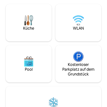
ausgestattete Küch
Sonnenuntergang bewunderst. Dieser
Queensize-Bett, 
haustierfreundliche Rückzugsort auf
Veranda, schöne a
dem Land ist perfekt für ein Paar oder
und eine private 
eine Einzelperson, die sich mit der Natur
(Apr.–Nov.) auf e
verbinden möchte, und bietet den
Hobbybauernhof. 
idealen, ruhigen Rückzugsort.
Inserat Audrey's A
Küche
WLAN
nebenan befindet.
willkommen, aber 
Reinigungsgebühr 
von 35 US-Dollar.
Kostenloser
Pool
Parkplatz auf dem
Grundstück