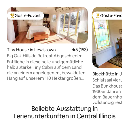
Gäste-Favorit
Gäste-Favorit
Beliebter Gäste-Favorit.
Beliebter Gäste-F
Tiny House in Lewistown
Durchschnittliche Bewertung
5 (153)
Big Oak Hillside Retreat Abgeschiedene
kleine Hütte
Entfliehe in diese helle und gemütliche,
halb autarke Tiny Cabin auf dem Land,
die an einem abgelegenen, bewaldeten
Blockhütte in Jack
Hang auf unserem 110 Hektar großen
Schlafsaal vierund
Bauernhof liegt. Dieser Rückzugsort in
Das Bunkhouse Sev
der Natur verfügt über eine moderne
1930er Jahren von
Bauernhaus-Inneneinrichtung mit
dem Bauernhof gen
rustikalen Akzenten. Nimm dir einen
vollständig restau
Moment Zeit, um dich auf der Veranda in
Beliebte Ausstattung in
Schlafhaus mit al
bequemen, von Amish gefertigten
Annehmlichkeiten 
Ferienunterkünften in Central Illinois
Adirondack-Stühlen zu entspannen. Leg
komfortablen Urlau
eine Platte auf und genieße ein Glas
Paare und verfügt 
Wein, während du den