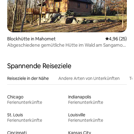
Blockhütte in Mahomet
Durchschnittl
4,96 (25)
Abgeschiedene gemütliche Hütte im Wald am Sangamon
River
Spannende Reiseziele
Reiseziele in der Nähe
Andere Arten von Unterkünften
To
Chicago
Indianapolis
Ferienunterkünfte
Ferienunterkünfte
St. Louis
Louisville
Ferienunterkünfte
Ferienunterkünfte
Cincinnati
Kansas City