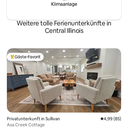
Klimaanlage
Weitere tolle Ferienunterkünfte in
Central Illinois
Gäste-Favorit
Beliebter Gäste-Favorit.
Privatunterkunft in Sullivan
Durchschnittl
4,99 (85)
Asa Creek Cottage