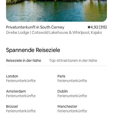
Privatunterkunft in South Cerney
Durchschnittl
4,92 (315)
Grebe Lodge | Cotswold Lakehouse & Whirlpool, Kajaks
Spannende Reiseziele
Reiseziele in der Nähe
Top-Attraktionen in der Nähe
London
Paris
Ferienunterkünfte
Ferienunterkünfte
Amsterdam
Dublin
Ferienunterkünfte
Ferienunterkünfte
Brüssel
Manchester
Ferienunterkünfte
Ferienunterkünfte