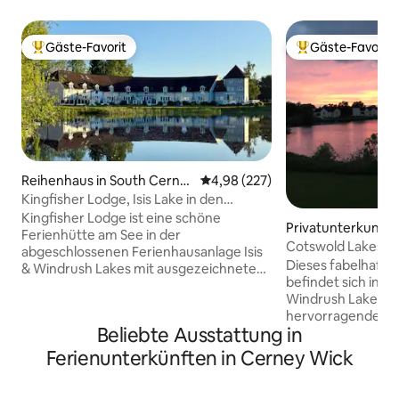
Gäste-Favorit
Gäste-Favorit
Beliebter Gäste-Favorit.
Beliebter Gäste-F
Reihenhaus in South Cerne
Durchschnittliche Bewertung: 4
4,98 (227)
y
Kingfisher Lodge, Isis Lake in den
Cotswold Lakes
Kingfisher Lodge ist eine schöne
Privatunterkunft i
Ferienhütte am See in der
erney
Cotswold Lakesid
abgeschlossenen Ferienhausanlage Isis
Lake Nr. 16
Dieses fabelhaft
& Windrush Lakes mit ausgezeichneten
befindet sich in e
Einrichtungen vor Ort und Wassersport
Windrush Lake. Es 
in der Nähe. Es ist voll ausgestattet für
hervorragende Aus
Selbstverpflegung und bietet Platz für
Beliebte Ausstattung in
direkt vor der Unt
bis zu 6 Personen in 3 Schlafzimmern, 3
Zentralheizung, 
Badezimmern und einem schönen
Ferienunterkünften in Cerney Wick
Waschmaschine/Tr
Terrassenbereich mit Grill. Ideal für
Bücher und Spiele,
kurze Aufenthalte oder einen