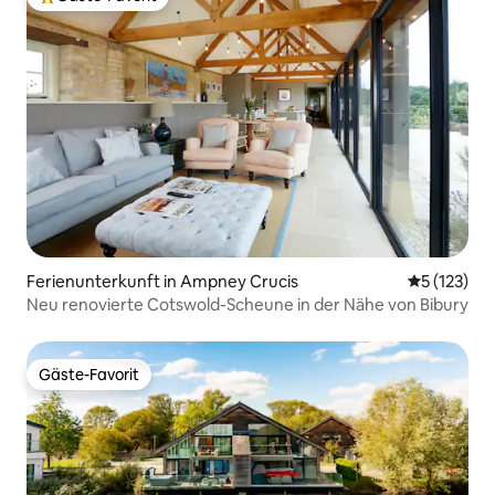
Beliebter Gäste-Favorit.
Ferienunterkunft in Ampney Crucis
Durchschni
5 (123)
Neu renovierte Cotswold-Scheune in der Nähe von Bibury
Gäste-Favorit
Gäste-Favorit