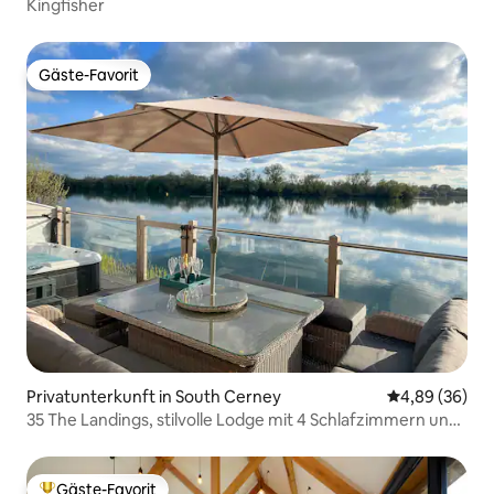
Kingfisher
Gäste-Favorit
Gäste-Favorit
Privatunterkunft in South Cerney
Durchschnittl
4,89 (36)
35 The Landings, stilvolle Lodge mit 4 Schlafzimmern und
Whirlpool
Gäste-Favorit