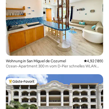
Wohnung in San Miguel de Cozumel
Durchschnittli
4,92 (189)
Ozean-Apartment 300 m vom D-Pier schnelles WLAN
Klimaanlage Parkplatz
Gäste-Favorit
Beliebter Gäste-Favorit.