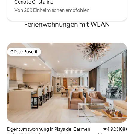
Cenote Cristalino
Von 209 Einheimischen empfohlen
Ferienwohnungen mit WLAN
Gäste-Favorit
Gäste-Favorit
Eigentumswohnung in Playa del Carmen
Durchschnittli
4,92 (108)