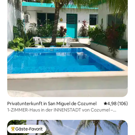
Privatunterkunft in San Miguel de Cozumel
Durchschnittli
4,98 (106)
1-ZIMMER-Haus in der INNENSTADT von Cozumel –
Garten und POOL
Gäste-Favorit
Beliebter Gäste-Favorit.