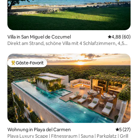
Villa in San Miguel de Cozumel
Durchschnittl
4,88 (60)
Direkt am Strand, schöne Villa mit 4 Schlafzimmern, 4,5
Bädern
Gäste-Favorit
Beliebter Gäste-Favorit.
Wohnung in Playa del Carmen
Durchschn
5 (27)
Playa Luxury Scape | Fitnessraum | Sauna | Parkplatz | Grill