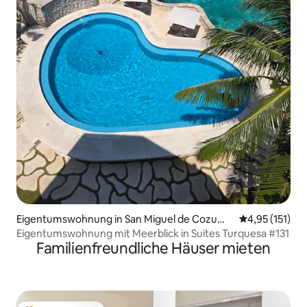
Eigentumswohnung in San Miguel de Cozume
Durchschnittl
4,95 (151)
l
Eigentumswohnung mit Meerblick in Suites Turquesa #131
Familienfreundliche Häuser mieten