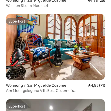
Wohnung in San Miguel de Cozumel
Durchschnittl
4,88 (25)
Wachen Sie am Meer auf
Superhost
Superhost
Wohnung in San Miguel de Cozumel
Durchschnitt
4,85 (71)
Am Meer gelegene Villa Best Cozumel's
Schnorcheln/Sonnenuntergänge
Superhost
Superhost