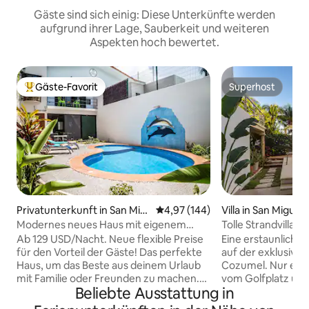
Gäste sind sich einig: Diese Unterkünfte werden
aufgrund ihrer Lage, Sauberkeit und weiteren
Aspekten hoch bewertet.
Gäste-Favorit
Superhost
Beliebter Gäste-Favorit.
Superhost
Privatunterkunft in San Mig
Durchschnittliche Bewertung: 4
4,97 (144)
Villa in San Migue
uel de Cozumel
el
Modernes neues Haus mit eigenem
Tolle Strandvilla m
Pool. Triskel Delfin
Ab 129 USD/Nacht. Neue flexible Preise
Eine erstaunliche 
für den Vorteil der Gäste! Das perfekte
auf der exklusive
Haus, um das Beste aus deinem Urlaub
Cozumel. Nur eine
mit Familie oder Freunden zu machen.
vom Golfplatz und eine 5-minüti
Beliebte Ausstattung in
Komm und genieße dieses fantastische
Autofahrt von der
Haus mit privatem Pool, Garten und Grill.
Direkt am schöns