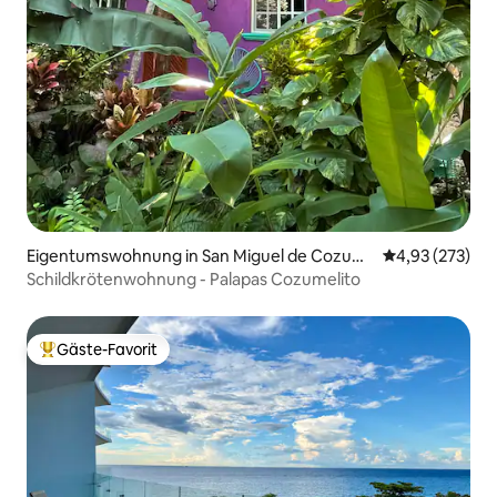
Eigentumswohnung in San Miguel de Cozum
Durchschnittli
4,93 (273)
el
Schildkrötenwohnung - Palapas Cozumelito
Gäste-Favorit
Beliebter Gäste-Favorit.