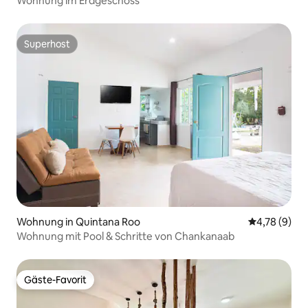
Wohnung im Erdgeschoss
Superhost
Superhost
Wohnung in Quintana Roo
Durchschnit
4,78 (9)
Wohnung mit Pool & Schritte von Chankanaab
Gäste-Favorit
Gäste-Favorit