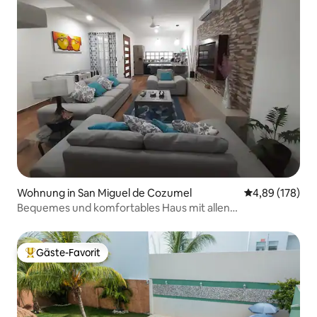
Wohnung in San Miguel de Cozumel
Durchschnittli
4,89 (178)
Bequemes und komfortables Haus mit allen
Dienstleistungen
Gäste-Favorit
Beliebter Gäste-Favorit.