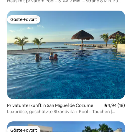
Haus mit privatem Pool – 5. Av. 2 Min. – Strand 8 Min. zu
Fuß
Gäste-Favorit
Gäste-Favorit
Privatunterkunft in San Miguel de Cozumel
Durchschnitt
4,94 (18)
Luxuriöse, geschützte Strandvilla + Pool + Tauchen |
Sicher
Gäste-Favorit