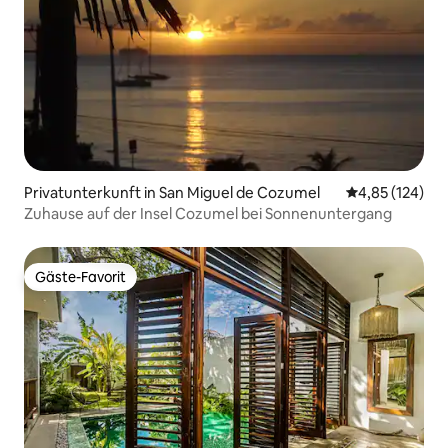
Privatunterkunft in San Miguel de Cozumel
Durchschnittl
4,85 (124)
Zuhause auf der Insel Cozumel bei Sonnenuntergang
Gäste-Favorit
Gäste-Favorit