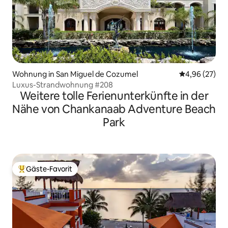
Wohnung in San Miguel de Cozumel
Durchschnittl
4,96 (27)
Luxus-Strandwohnung #208
Weitere tolle Ferienunterkünfte in der
Nähe von Chankanaab Adventure Beach
Park
Gäste-Favorit
Beliebter Gäste-Favorit.