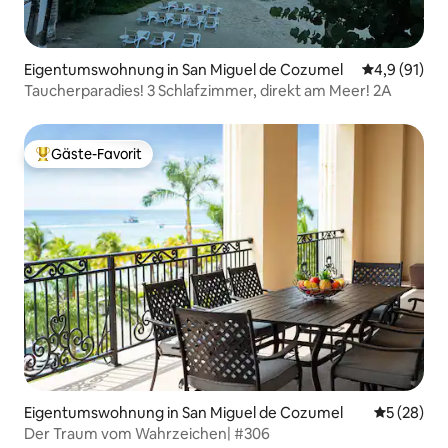
Eigentumswohnung in San Miguel de Cozumel
Durchschnit
4,9 (91)
Taucherparadies! 3 Schlafzimmer, direkt am Meer! 2A
Gäste-Favorit
Beliebter Gäste-Favorit.
Eigentumswohnung in San Miguel de Cozumel
Durchschni
5 (28)
Der Traum vom Wahrzeichen| #306