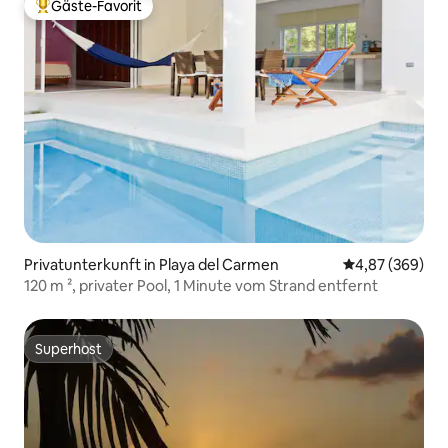
Gäste-Favorit
Beliebter Gäste-Favorit.
Privatunterkunft in Playa del Carmen
Durchschnittli
4,87 (369)
120 m ², privater Pool, 1 Minute vom Strand entfernt
Superhost
Superhost