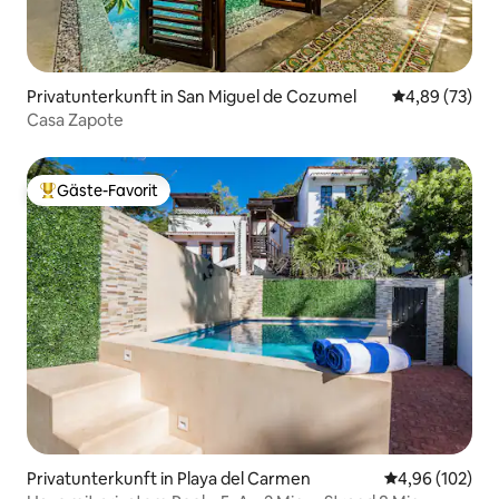
Privatunterkunft in San Miguel de Cozumel
Durchschnittl
4,89 (73)
Casa Zapote
Gäste-Favorit
Beliebter Gäste-Favorit.
Privatunterkunft in Playa del Carmen
Durchschnittli
4,96 (102)