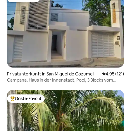
Gäste-Favorit
Privatunterkunft in San Miguel de Cozumel
Durchschnittl
4,95 (121)
Campana, Haus in der Innenstadt, Pool, 3 Blocks vom
Meer entfernt
Gäste-Favorit
Beliebter Gäste-Favorit.