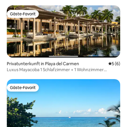
Gäste-Favorit
Gäste-Favorit
Privatunterkunft in Playa del Carmen
Durchschn
5 (6)
Luxus Mayacoba 1 Schlafzimmer + 1 Wohnzimmer
Spasuite
Gäste-Favorit
Gäste-Favorit