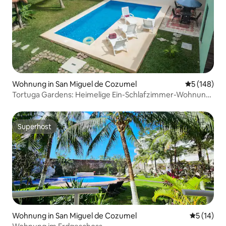
Wohnung in San Miguel de Cozumel
Durchschnit
5 (148)
Tortuga Gardens: Heimelige Ein-Schlafzimmer-Wohnung
mit 2 Fahrrädern
Superhost
Superhost
Wohnung in San Miguel de Cozumel
Durchschn
5 (14)