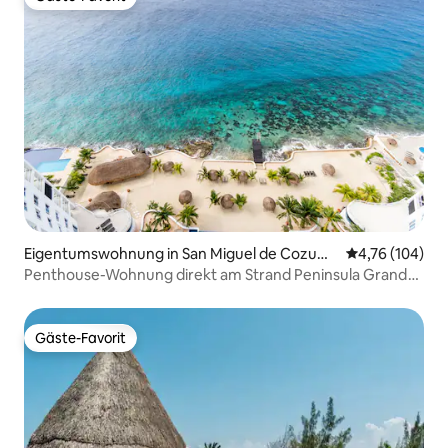
Gäste-Favorit
Eigentumswohnung in San Miguel de Cozum
Durchschnittl
4,76 (104)
el
Penthouse-Wohnung direkt am Strand Peninsula Grand
Cozumel
Gäste-Favorit
Gäste-Favorit