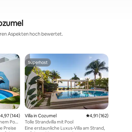
Cozumel
teren Aspekten hoch bewertet.
Wohnung
Superhost
Superho
Superhost
Superho
m
Athimar 
Schlafzi
Halte es 
zentral 
atembera
in diese
Schlafzi
den exkl
Dieses H
Oberfläc
60 Bewertungen
urchschnittliche Bewertung: 4,97 von 5, 144 Bewertungen
4,97 (144)
Villa in Cozumel
Durchschnittliche Bew
4,91 (162)
Ästhetik 
nem Pool.
Tolle Strandvilla mit Pool
man für 
e Preise
Eine erstaunliche Luxus-Villa am Strand,
braucht. 