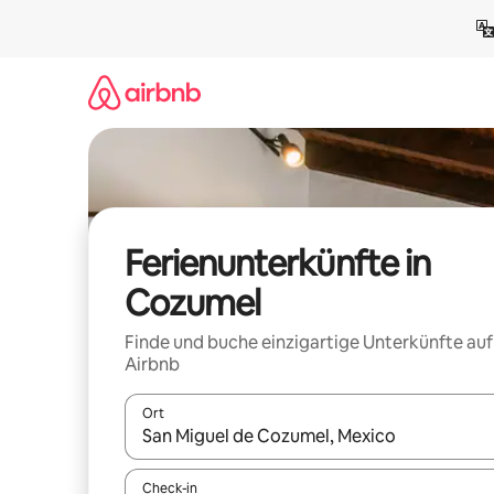
Zu
Inhalten
springen
Ferienunterkünfte in
Cozumel
Finde und buche einzigartige Unterkünfte auf
Airbnb
Ort
Wenn Ergebnisse verfügbar sind, navigiere mit d
Check-in