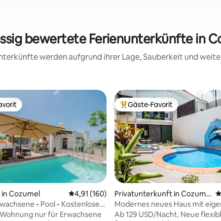
assig bewertete Ferienunterkünfte in 
 Unterkünfte werden aufgrund ihrer Lage, Sauberkeit und wei
vorit
Gäste-Favorit
vorit
Beliebter Gäste-Favorit.
rtung: 4,92 von 5, 270 Bewertungen
in Cozumel
Durchschnittliche Bewertung: 4,91 von 5, 1
4,91 (160)
Privatunterkunft in Cozume
D
l
rwachsene • Pool • Kostenlose
Modernes neues Haus mit eige
 • Tauchangebot Nr. 1
Triskel Delfin
Wohnung nur für Erwachsene
Ab 129 USD/Nacht. Neue flexibl