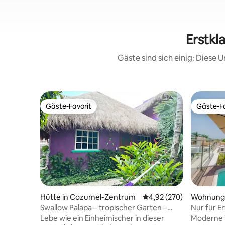
Erstkl
Gäste sind sich einig: Diese
Gäste-Favorit
Gäste-Fa
Gäste-Favorit
Gäste-Fa
Hütte in Cozumel-Zentrum
Durchschnittliche Bewe
4,92 (270)
Wohnung 
Swallow Palapa – tropischer Garten –
Nur für E
Innenstadt
Fahrräder
Lebe wie ein Einheimischer in dieser
Moderne 