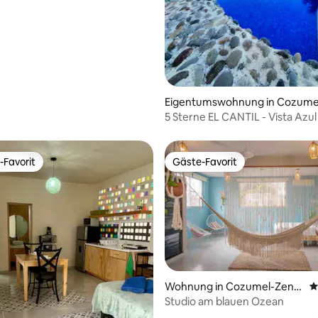
Eigentumswohnung in Cozume
5 Sterne EL CANTIL - Vista Azu
Direkt am Meer
-Favorit
Gäste-Favorit
r Gäste-Favorit.
Gäste-Favorit
Wohnung in Cozumel-Zentr
D
um
Studio am blauen Ozean
ertung: 4,86 von 5, 71 Bewertungen