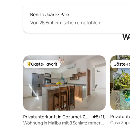
Benito Juárez Park
Von 25 Einheimischen empfohlen
We
Gäste-Favorit
Gäste-Fa
Beliebter Gäste-Favorit.
Gäste-Fa
Privatunt
Privatunterkunft in Cozumel-Zen
Durchschnittliche
5 (11)
trum
Casa Zap
Wohnung in Malibu mit 3 Schlafzimmern |
Tael