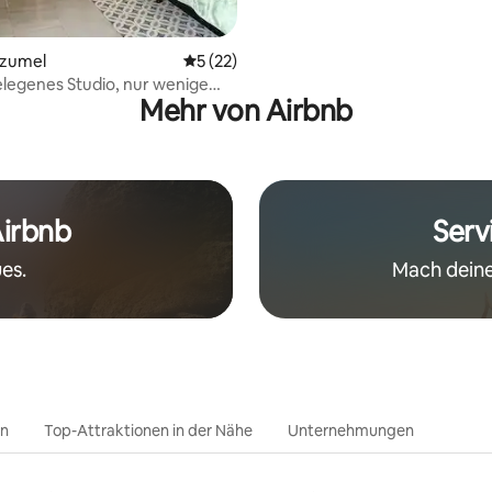
ozumel
Durchschnittliche Bewertung: 5 von 5, 
5 (22)
elegenes Studio, nur wenige
Mehr von Airbnb
 vom Meer, dem Zentrum und
häften entfernt
Airbnb
Serv
es.
Mach deine
en
Top-Attraktionen in der Nähe
Unternehmungen