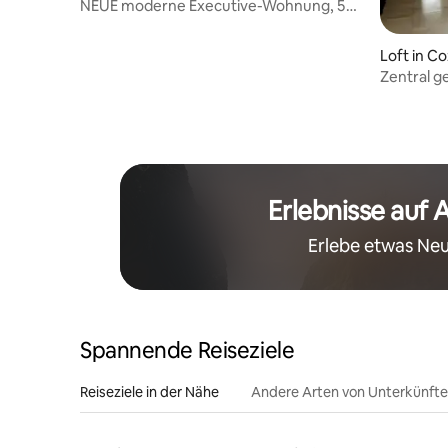
NEUE moderne Executive-Wohnung, 5
Gehminuten zur Waterfront
Loft in C
Zentral g
Schritte
den Gesc
Erlebnisse auf 
Erlebe etwas Neu
Spannende Reiseziele
Reiseziele in der Nähe
Andere Arten von Unterkünft