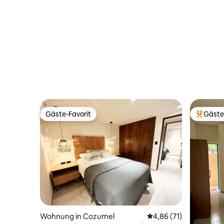
Gäste-Favorit
Gäste
Gäste-Favorit
Beliebte
Wohnung in Cozumel
Durchschnittliche Bew
4,86 (71)