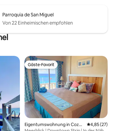
Parroquia de San Miguel
Von 22 Einheimischen empfohlen
mel
Gäste-Favorit
Gäste-Favorit
73 Bewertungen
Eigentumswohnung in Cozu
Durchschnittliche Be
4,85 (27)
mel-Zentrum
Meerblick | Downtown Strip | In der Nähe