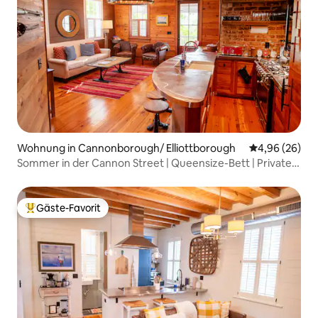
Wohnung in Cannonborough/ Elliottborough
Durchschnittl
4,96 (26)
Sommer in der Cannon Street | Queensize-Bett | Private
Veranda
Gäste-Favorit
Beliebter Gäste-Favorit.