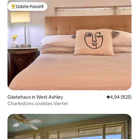
Gäste-Favorit
Beliebter Gäste-Favorit.
Gästehaus in West Ashley
Durchschnittli
4,94 (825)
Charlestons coolstes Viertel