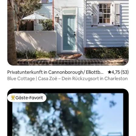
Privatunterkunft in Cannonborough/ Elliottbor
Durchschnitt
4,75 (53)
ough
Blue Cottage | Casa Zoë – Dein Rückzugsort in Charleston
Gäste-Favorit
Beliebter Gäste-Favorit.