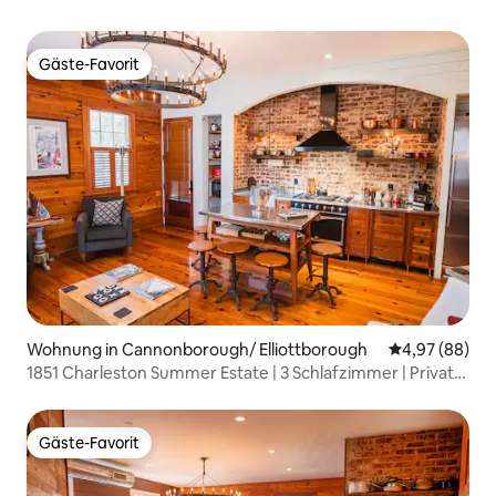
Gäste-Favorit
Gäste-Favorit
Wohnung in Cannonborough/ Elliottborough
Durchschnittl
4,97 (88)
1851 Charleston Summer Estate | 3 Schlafzimmer | Private
Veranda
Gäste-Favorit
Gäste-Favorit