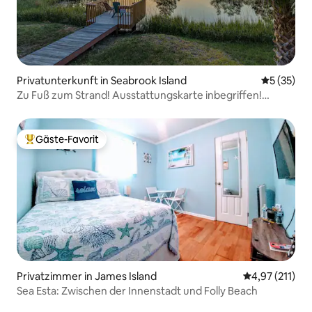
Privatunterkunft in Seabrook Island
Durchschn
5 (35)
Zu Fuß zum Strand! Ausstattungskarte inbegriffen!
Haustierfreundlich
Gäste-Favorit
Beliebter Gäste-Favorit.
Privatzimmer in James Island
Durchschnittl
4,97 (211)
Sea Esta: Zwischen der Innenstadt und Folly Beach