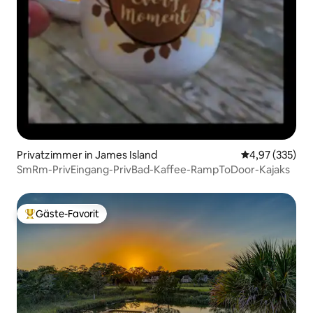
Privatzimmer in James Island
Durchschnittli
4,97 (335)
SmRm-PrivEingang-PrivBad-Kaffee-RampToDoor-Kajaks
Gäste-Favorit
Beliebter Gäste-Favorit.