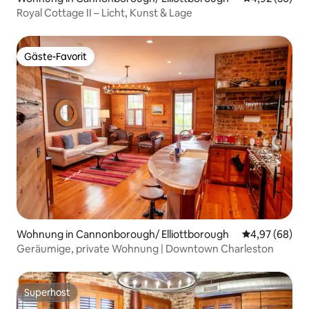
Royal Cottage II – Licht, Kunst & Lage
Gäste-Favorit
Gäste-Favorit
Wohnung in Cannonborough/ Elliottborough
Durchschnittl
4,97 (68)
Geräumige, private Wohnung | Downtown Charleston
Superhost
Superhost