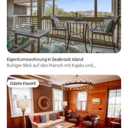
Eigentumswohnung in Seabrook Island
Ruhiger Blick auf den Marsch mit Kajaks und
Strandzugang
Gäste-Favorit
Gäste-Favorit