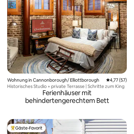
Wohnung in Cannonborough/ Elliottborough
Durchschnitt
4,77 (57)
Historisches Studio + private Terrasse | Schritte zum King
Ferienhäuser mit
behindertengerechtem Bett
Gäste-Favorit
Beliebter Gäste-Favorit.