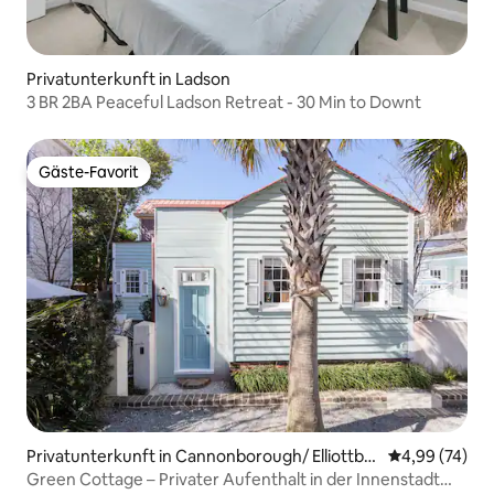
Privatunterkunft in Ladson
3 BR 2BA Peaceful Ladson Retreat - 30 Min to Downt
Gäste-Favorit
Gäste-Favorit
Privatunterkunft in Cannonborough/ Elliottbo
Durchschnittl
4,99 (74)
rough
Green Cottage – Privater Aufenthalt in der Innenstadt