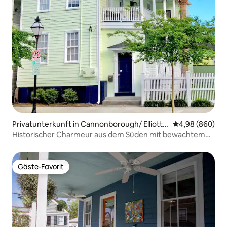
Privatunterkunft in Cannonborough/ Elliottb
Durchschnittli
4,98 (860)
orough
Historischer Charmeur aus dem Süden mit bewachtem
Parkplatz
Gäste-Favorit
Gäste-Favorit