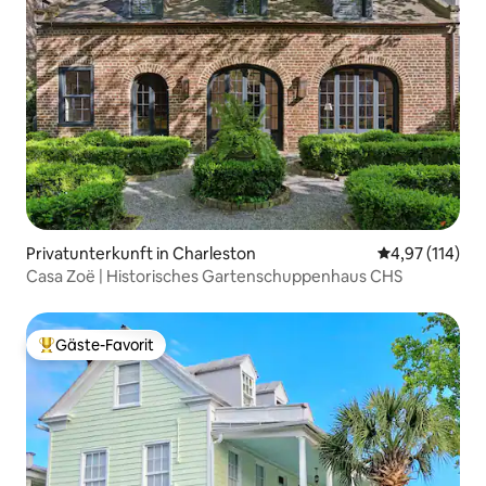
Privatunterkunft in Charleston
Durchschnittl
4,97 (114)
Casa Zoë | Historisches Gartenschuppenhaus CHS
Gäste-Favorit
Beliebter Gäste-Favorit.