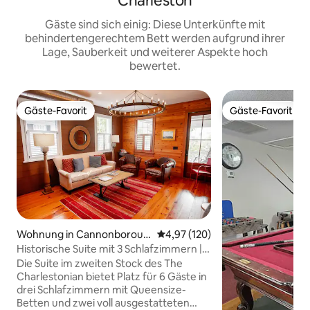
Charleston
Gäste sind sich einig: Diese Unterkünfte mit
behindertengerechtem Bett werden aufgrund ihrer
Lage, Sauberkeit und weiterer Aspekte hoch
bewertet.
Gäste-Favorit
Gäste-Favorit
Gäste-Favorit
Gäste-Favorit
Wohnung in Cannonboroug
Durchschnittliche Bewertung: 4
4,97 (120)
h/ Elliottborough
Historische Suite mit 3 Schlafzimmern |
2 Badezimmer | Schlafplätze für 6
Die Suite im zweiten Stock des The
Charlestonian bietet Platz für 6 Gäste in
drei Schlafzimmern mit Queensize-
Betten und zwei voll ausgestatteten