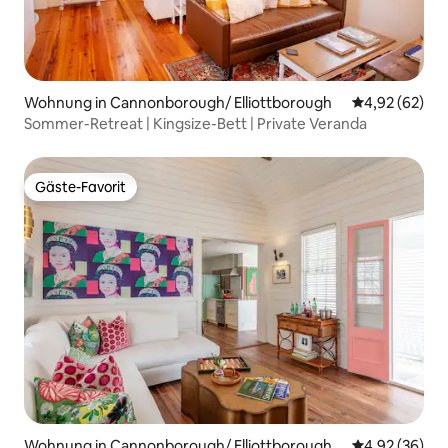
Wohnung in Cannonborough/ Elliottborough
Durchschnittl
4,92 (62)
Sommer-Retreat | Kingsize-Bett | Private Veranda
Gäste-Favorit
Gäste-Favorit
Wohnung in Cannonborough/ Elliottborough
Durchschnittl
4,92 (36)