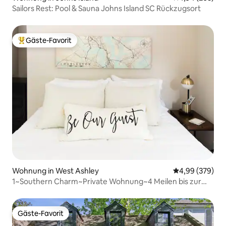
Sailors Rest: Pool & Sauna Johns Island SC Rückzugsort
Gäste-Favorit
Beliebter Gäste-Favorit.
Wohnung in West Ashley
Durchschnittli
4,99 (379)
1~Southern Charm~Private Wohnung~4 Meilen bis zur
Innenstadt
Gäste-Favorit
Gäste-Favorit