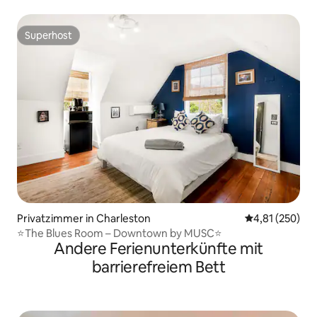
von Casa Zoë
Superhost
Superhost
Privatzimmer in Charleston
Durchschnittl
4,81 (250)
⭐The Blues Room – Downtown by MUSC⭐
Andere Ferienunterkünfte mit
barrierefreiem Bett