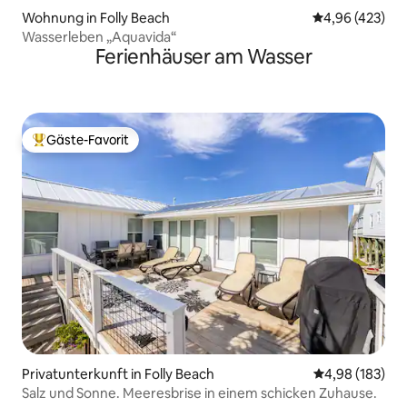
Wohnung in Folly Beach
Durchschnittli
4,96 (423)
Wasserleben „Aquavida“
Ferienhäuser am Wasser
Gäste-Favorit
Beliebter Gäste-Favorit.
Privatunterkunft in Folly Beach
Durchschnittli
4,98 (183)
Salz und Sonne. Meeresbrise in einem schicken Zuhause.