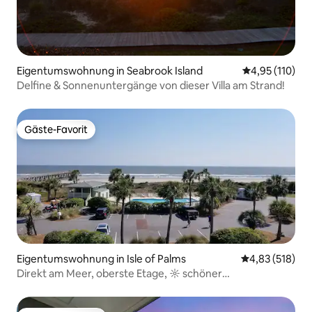
Eigentumswohnung in Seabrook Island
Durchschnittl
4,95 (110)
Delfine & Sonnenuntergänge von dieser Villa am Strand!
Gäste-Favorit
Gäste-Favorit
Eigentumswohnung in Isle of Palms
Durchschnittl
4,83 (518)
Direkt am Meer, oberste Etage, ☼ schöner
Panoramablick!