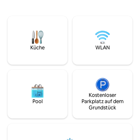
den Kiefernboden erhalten. Mein Mann
Esstisch, wenn du
hatte Freude daran, viele
Arbeiten oder zum
Designelemente und kreative Ideen
Freunden benötigst. Voll ausgesta
einzubringen. Es wurde schnell zur Taj-
Küche, Waschmasc
Garage. Wir entschieden, dass es genau
massive Dusche, di
die Art von Unterkunft war, die wir
Du möchtest viell
genießen, wenn wir reisen, also, Voila!
gehen! Gerne kannst du dich hinsetzen
Wir haben beschlossen, sie mit dir zu
und Kaffee oder C
Küche
WLAN
teilen!
trinken. GENEHMIGUNG# OP2025-
06925
Kostenloser
Pool
Parkplatz auf dem
Grundstück