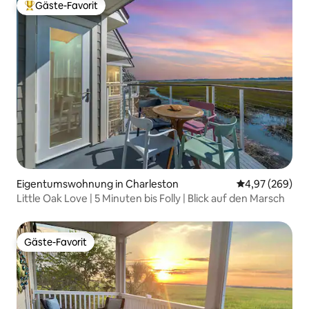
Gäste-Favorit
Beliebter Gäste-Favorit.
Eigentumswohnung in Charleston
Durchschnittli
4,97 (269)
Little Oak Love | 5 Minuten bis Folly | Blick auf den Marsch
Gäste-Favorit
Gäste-Favorit