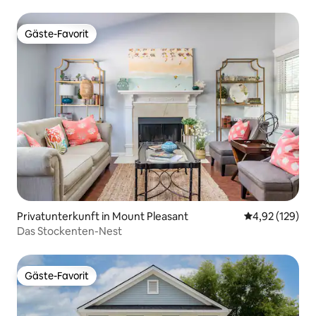
Gäste-Favorit
Gäste-Favorit
Privatunterkunft in Mount Pleasant
Durchschnittl
4,92 (129)
Das Stockenten-Nest
Gäste-Favorit
Gäste-Favorit