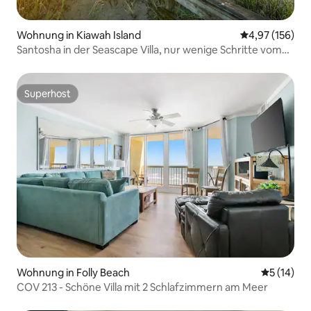
Wohnung in Kiawah Island
Durchschnittl
4,97 (156)
Santosha in der Seascape Villa, nur wenige Schritte vom
Strand entfernt
Superhost
Superhost
Wohnung in Folly Beach
Durchschn
5 (14)
COV 213 - Schöne Villa mit 2 Schlafzimmern am Meer