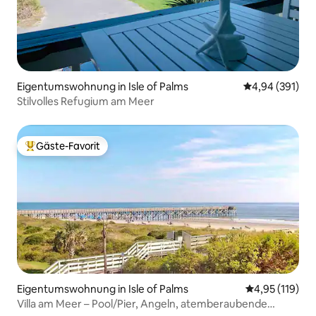
Eigentumswohnung in Isle of Palms
Durchschnittli
4,94 (391)
Stilvolles Refugium am Meer
Gäste-Favorit
Beliebter Gäste-Favorit.
Eigentumswohnung in Isle of Palms
Durchschnittl
4,95 (119)
Villa am Meer – Pool/Pier, Angeln, atemberaubende