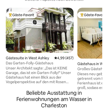
Gäste-Favorit
Gäste-Favorit
Beliebter Gäste-Favorit.
Beliebter Gäste-F
Gästesuite in West Ashley
Durchschnittliche Bewertung: 4
4,99 (457)
Das Garten-Folly-Gästehaus
Gästehaus in West
Unser Architekt sagte: „Das ist KEINE
Großes Gästehaus
Garage, das ist ein Garten-Folly!“ Unser
und Blick auf den
Dieses neu gebaut
Gästehaus hat einen Blick aus der
getrennt vom Haupt
Vogelperspektive auf den mit Rosen
Ferienhaus ist et
bedeckten Pekannussbaum und einen
groß, sodass es s
Blick auf den Sumpf und den Wappoo
Beliebte Ausstattung in
ist und einen toll
Creek. Als wir unsere Garage aus den
unseren Gezeitenbac
Ferienwohnungen am Wasser in
1930er Jahren umgebaut haben, haben
haben einen separ
Charleston
wir die gesamte Perlenverkleidung und
mit Schreibtisch 