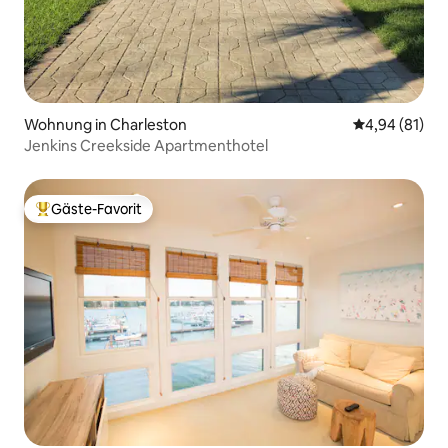
Wohnung in Charleston
Durchschnitt
4,94 (81)
Jenkins Creekside Apartmenthotel
Gäste-Favorit
Beliebter Gäste-Favorit.