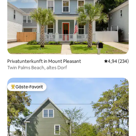
Privatunterkunft in Mount Pleasant
Durchschnittli
4,94 (234)
Twin Palms Beach, altes Dorf
Gäste-Favorit
Beliebter Gäste-Favorit.