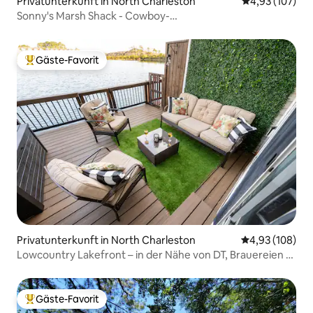
Privatunterkunft in North Charleston
Durchschnittl
4,93 (107)
Sonny's Marsh Shack - Cowboy-
Pool/Fahrräder/Feuerstelle
Gäste-Favorit
Beliebter Gäste-Favorit.
Privatunterkunft in North Charleston
Durchschnittli
4,93 (108)
Lowcountry Lakefront – in der Nähe von DT, Brauereien &
Strände
Gäste-Favorit
Beliebter Gäste-Favorit.