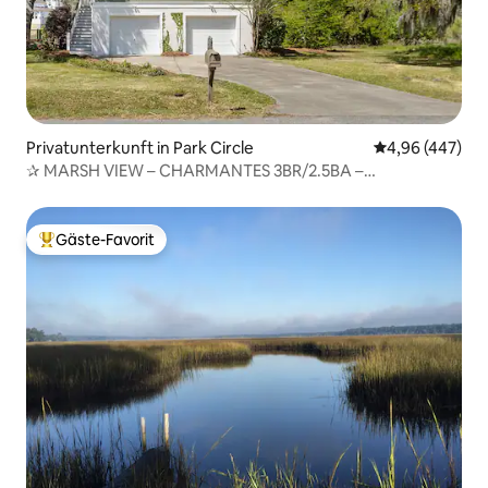
Privatunterkunft in Park Circle
Durchschnittli
4,96 (447)
✰ MARSH VIEW – CHARMANTES 3BR/2.5BA –
FAHRRÄDER/KAJAKS ✰
Gäste-Favorit
Beliebter Gäste-Favorit.