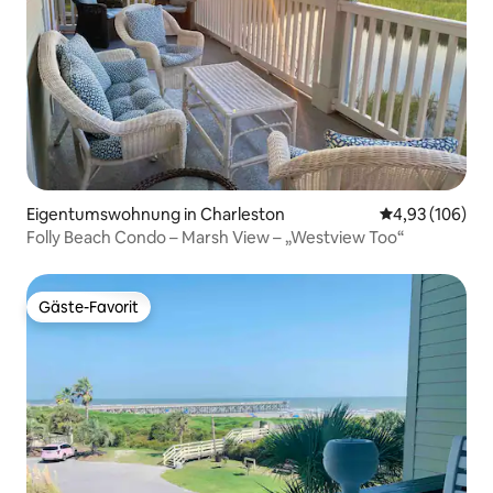
Eigentumswohnung in Charleston
Durchschnittli
4,93 (106)
Folly Beach Condo – Marsh View – „Westview Too“
Gäste-Favorit
Gäste-Favorit