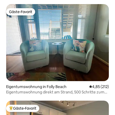
Aussicht
Gäste-Favorit
Gäste-Favorit
Eigentumswohnung in Folly Beach
Durchschnittl
4,85 (212)
Eigentumswohnung direkt am Strand, 500 Schritte zum
Meer
Gäste-Favorit
Beliebter Gäste-Favorit.