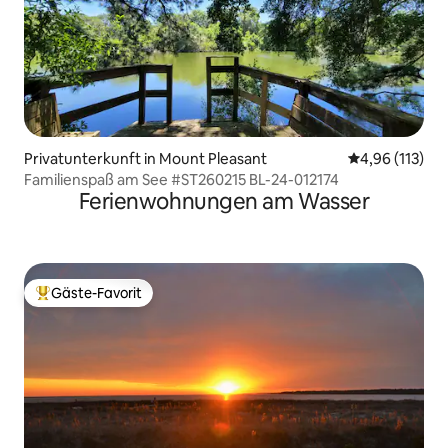
Privatunterkunft in Mount Pleasant
Durchschnittl
4,96 (113)
Familienspaß am See #ST260215 BL-24-012174
Ferienwohnungen am Wasser
Gäste-Favorit
Beliebter Gäste-Favorit.