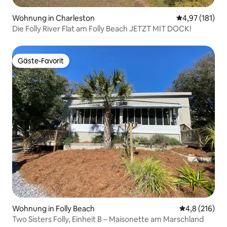
Wohnung in Charleston
Durchschnittl
4,97 (181)
Die Folly River Flat am Folly Beach JETZT MIT DOCK!
Gäste-Favorit
Gäste-Favorit
Wohnung in Folly Beach
Durchschnitt
4,8 (216)
Two Sisters Folly, Einheit B – Maisonette am Marschland