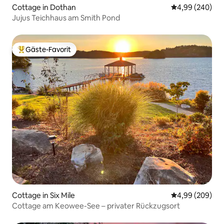
Cottage in Dothan
Durchschnittli
4,99 (240)
Jujus Teichhaus am Smith Pond
Gäste-Favorit
Beliebter Gäste-Favorit.
Cottage in Six Mile
Durchschnittli
4,99 (209)
Cottage am Keowee-See – privater Rückzugsort