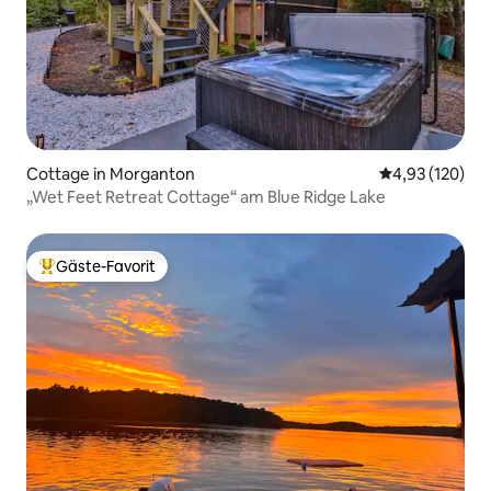
Cottage in Morganton
Durchschnittl
4,93 (120)
„Wet Feet Retreat Cottage“ am Blue Ridge Lake
Gäste-Favorit
Beliebter Gäste-Favorit.