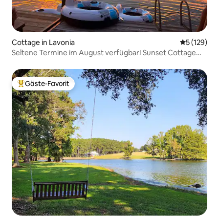
Cottage in Lavonia
Durchschni
5 (129)
Seltene Termine im August verfügbar! Sunset Cottage
am Lake Hartwell
Gäste-Favorit
Beliebter Gäste-Favorit.