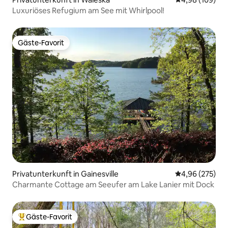
Luxuriöses Refugium am See mit Whirlpool!
Gäste-Favorit
Gäste-Favorit
Privatunterkunft in Gainesville
Durchschnittli
4,96 (275)
Charmante Cottage am Seeufer am Lake Lanier mit Dock
Gäste-Favorit
Beliebter Gäste-Favorit.