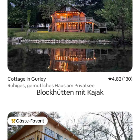
Cottage in Gurley
Durchschnittl
4,82 (130)
Ruhiges, gemütliches Haus am Privatsee
Blockhütten mit Kajak
Gäste-Favorit
Beliebter Gäste-Favorit.