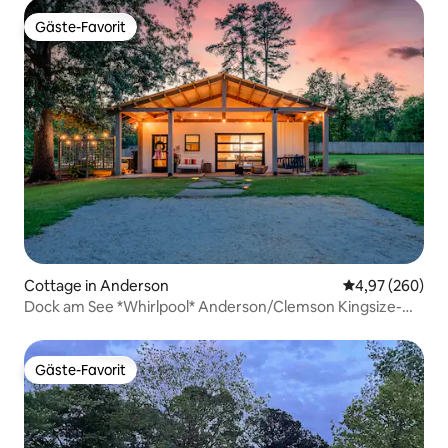
Gäste-Favorit
Gäste-Favorit
Cottage in Anderson
Durchschnittli
4,97 (260)
Dock am See *Whirlpool* Anderson/Clemson Kingsize-
Bett
Gäste-Favorit
Gäste-Favorit