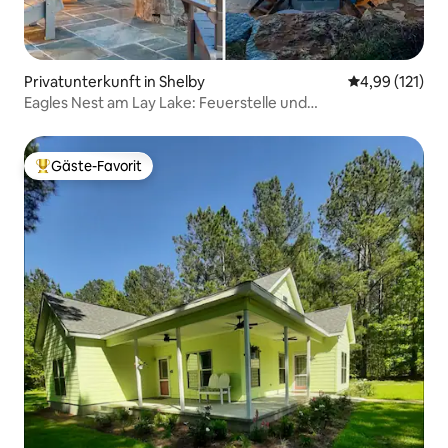
Privatunterkunft in Shelby
Durchschnittl
4,99 (121)
Eagles Nest am Lay Lake: Feuerstelle und
atemberaubende Aussicht
Gäste-Favorit
Beliebter Gäste-Favorit.