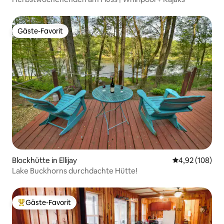
Gäste-Favorit
Gäste-Favorit
Blockhütte in Ellijay
Durchschnittli
4,92 (108)
Lake Buckhorns durchdachte Hütte!
Gäste-Favorit
Beliebter Gäste-Favorit.