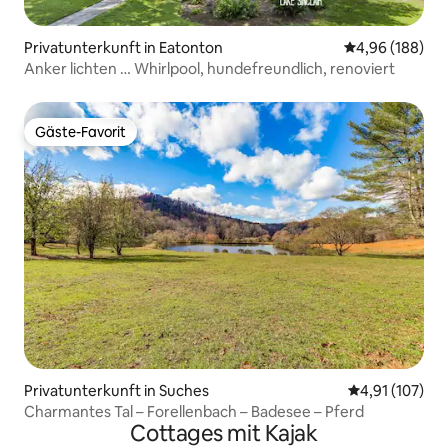
Privatunterkunft in Eatonton
Durchschnittli
4,96 (188)
Anker lichten … Whirlpool, hundefreundlich, renoviert
Gäste-Favorit
Gäste-Favorit
Privatunterkunft in Suches
Durchschnittl
4,91 (107)
Charmantes Tal – Forellenbach – Badesee – Pferd
Cottages mit Kajak