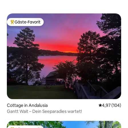
Gäste-Favorit
Beliebter Gäste-Favorit.
Cottage in Andalusia
Durchschnittli
4,97 (104)
Gantt Wait – Dein Seeparadies wartet!