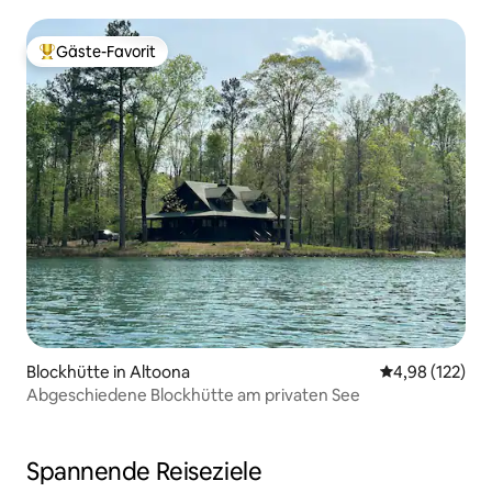
Tanne
Gäste-Favorit
Beliebter Gäste-Favorit.
Blockhütte in Altoona
Durchschnittl
4,98 (122)
Abgeschiedene Blockhütte am privaten See
Spannende Reiseziele