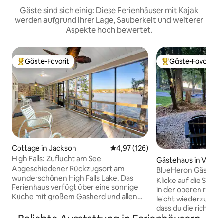
Gäste sind sich einig: Diese Ferienhäuser mit Kajak
werden aufgrund ihrer Lage, Sauberkeit und weiterer
Aspekte hoch bewertet.
Gäste-Favorit
Gäste-Favorit
Beliebter Gäste-Favorit.
Beliebter Gäste-F
Cottage in Jackson
Durchschnittliche Bewertung: 4
4,97 (126)
High Falls: Zuflucht am See
Gästehaus in Valle
Abgeschiedener Rückzugsort am
BlueHeron Gästeh
wunderschönen High Falls Lake. Das
Whirlpool & Kajaks
Klicke auf die Sch
Ferienhaus verfügt über eine sonnige
in der oberen rec
Küche mit großem Gasherd und allen
leicht wiederzufinden. Sei zuvers
deinen Bedürfnissen (aber kein
dass du die richt
Geschirrspüler), ein gemütliches
Harding gefunden hast. Die U