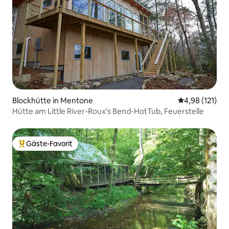
Blockhütte in Mentone
Durchschnittl
4,98 (121)
Hütte am Little River-Roux's Bend-HotTub, Feuerstelle
Gäste-Favorit
Beliebter Gäste-Favorit.