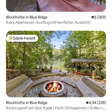
Blockhütte in Blue Ridge
Durchschnit
5 (269)
Aska Abenteuer-Ausflug mit herrlicher Aussicht!
Gäste-Favorit
Beliebter Gäste-Favorit.
Blockhütte in Blue Ridge
Durchschnittli
4,94 (239)
Rückzugsort am See: Kajak | Fisch | Entspannen | Grillen |