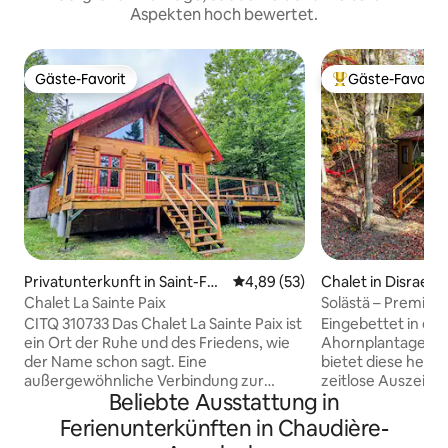
Aspekten hoch bewertet.
Gäste-Favorit
Gäste-Favorit
Gäste-Favorit
Beliebter Gäste-F
Privatunterkunft in Saint-Fab
Durchschnittliche Bewertung: 
4,89 (53)
Chalet in Disraeli
ien-de-Panet
Chalet La Sainte Paix
Solästä – Premium
Nacht 50 %
CITQ 310733 Das Chalet La Sainte Paix ist
Eingebettet in ein
ein Ort der Ruhe und des Friedens, wie
Ahornplantage in 
der Name schon sagt. Eine
bietet diese helle
außergewöhnliche Verbindung zur
zeitlose Auszeit, i
Beliebte Ausstattung in
Natur erwartet Sie. Dieses gemütliche
entspannen und 
Chalet befindet sich nur einen
Moment genießen 
Ferienunterkünften in Chaudière-
Katzensprung vom majestätischen Parc
vom Irischen „hell“ 