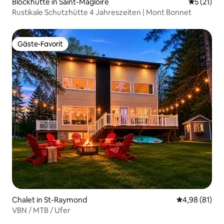
Blockhütte in Saint-Magloire
Durchschn
5 (21)
Rustikale Schutzhütte 4 Jahreszeiten | Mont Bonnet
Gäste-Favorit
Gäste-Favorit
Chalet in St-Raymond
Durchschnitt
4,98 (81)
VBN / MTB / Ufer