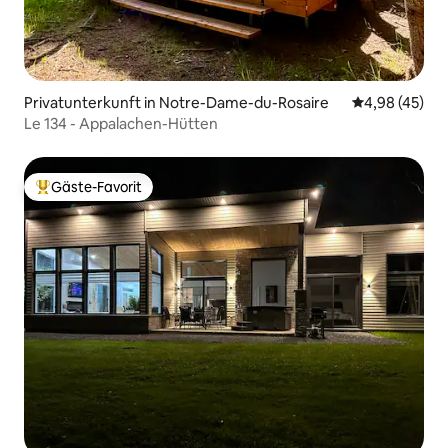
Privatunterkunft in Notre-Dame-du-Rosaire
Durchschnittl
4,98 (45)
Le 134 - Appalachen-Hütten
Gäste-Favorit
Beliebter Gäste-Favorit.